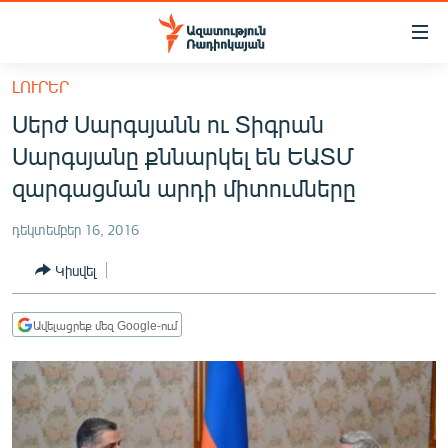
Մատչելիության
հղումներ
Անցնել
ԼՈՒՐԵՐ
հիմնական
ԱԶԱՏՈՒԹՅՈՒՆ TV
Սերժ Սարգսյանն ու Տիգրան
բովանդակությանը
ՀԱՅԱՍՏԱՆ
Անցնել
Սարգսյանը քննարկել են ԵԱՏՄ
հիմնական
ՔԱՂԱՔԱԿԱՆ
զարգացման արդի միտումները
մենյուին
ԸՆՏՐՈՒԹՅՈՒՆՆԵՐ 2026
Որոնում
դեկտեմբեր 16, 2016
ԻՐԱՎՈՒՆՔ
Կիսվել
ՀԱՍԱՐԱԿՈՒԹՅՈՒՆ
ՏՆՏԵՍՈՒԹՅՈՒՆ
Ավելացրեք մեզ Google-ում
ՂԱՐԱԲԱՂ
ՊԱՏԵՐԱԶՄԻ 6 ՇԱԲԱԹՆԵՐԸ
ՏԱՐԱԾԱՇՐՋԱՆ