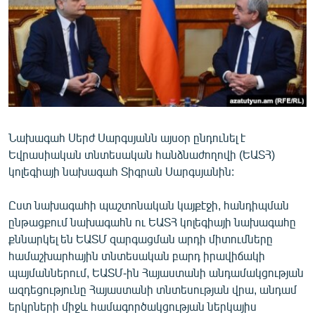
ՄԻՋԱԶԳԱՅԻՆ
ՄՇԱԿՈՒՅԹ
ՍՊՈՐՏ
ՄԵԿՆԱԲԱՆՈՒԹՅՈՒՆ
ՏՏ ԵՒ ԻՆՏԵՐՆԵՏ
Նախագահ Սերժ Սարգսյանն այսօր ընդունել է
ԿՈՐՈՆԱՎԻՐՈՒՍ
Եվրասիական տնտեսական հանձնաժողովի (ԵԱՏՀ)
ԱՐԽԻՎ
կոլեգիայի նախագահ Տիգրան Սարգսյանին:
ՏԵՍԱՆՅՈՒԹԵՐ
Ըստ նախագահի պաշտոնական կայքէջի, հանդիպման
ԲԱՆԱՎԵՃ
ընթացքում նախագահն ու ԵԱՏՀ կոլեգիայի նախագահը
քննարկել են ԵԱՏՄ զարգացման արդի միտումները
ՁԳՏԵԼՈՎ ԼԱՎԱԳՈՒՅՆԻՆ
համաշխարհային տնտեսական բարդ իրավիճակի
ՓՈԴՔԱՍԹ
պայմաններում, ԵԱՏՄ-ին Հայաստանի անդամակցության
ազդեցությունը Հայաստանի տնտեսության վրա, անդամ
Հայերեն
երկրների միջև համագործակցության ներկայիս