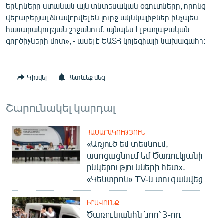
երկրները ստանան այն տնտեսական օգուտները, որոնց
վերաբերյալ ձևավորվել են լուրջ ակնկալիքներ ինչպես
հասարակության շրջանում, այնպես էլ քաղաքական
գործիչների մոտ», - ասել է ԵԱՏՀ կոլեգիայի նախագահը:
Կիսվել
Հետևեք մեզ
Շարունակել կարդալ
ՀԱՍԱՐԱԿՈՒԹՅՈՒՆ
«Առյուծ եմ տեսնում,
ասոցացնում եմ Ծառուկյանի
ընկերությունների հետ».
«Կենտրոն» TV-ն տուգանվեց
ԻՐԱՎՈՒՆՔ
Ծառուկյանին նոր՝ 3-րդ