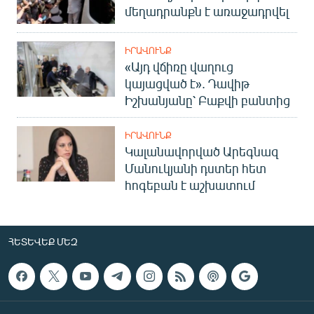
մեղադրանքն է առաջադրվել
ԻՐԱՎՈՒՆՔ
«Այդ վճիռը վաղուց
կայացված է». Դավիթ
Իշխանյանը՝ Բաքվի բանտից
ԻՐԱՎՈՒՆՔ
Կալանավորված Արեգնազ
Մանուկյանի դստեր հետ
հոգեբան է աշխատում
ՀԵՏԵՎԵՔ ՄԵԶ