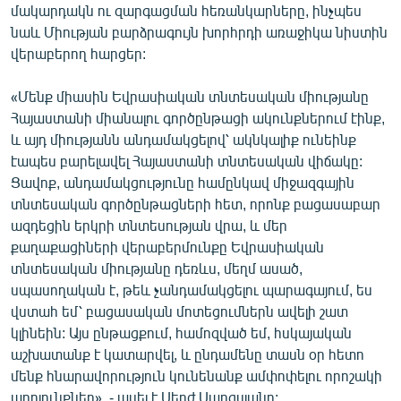
մակարդակն ու զարգացման հեռանկարները, ինչպես
English
նաև Միության բարձրագույն խորհրդի առաջիկա նիստին
Русский
վերաբերող հարցեր:
«Մենք միասին Եվրասիական տնտեսական միությանը
ՀԵՏԵՎԵՔ ՄԵԶ
Հայաստանի միանալու գործընթացի ակունքներում էինք,
և այդ միությանն անդամակցելով՝ ակնկալիք ունեինք
էապես բարելավել Հայաստանի տնտեսական վիճակը:
Ցավոք, անդամակցությունը համընկավ միջազգային
տնտեսական գործընթացների հետ, որոնք բացասաբար
«Ազատության» բոլոր կայքերը
ազդեցին երկրի տնտեսության վրա, և մեր
քաղաքացիների վերաբերմունքը Եվրասիական
տնտեսական միությանը դեռևս, մեղմ ասած,
սպասողական է, թեև չանդամակցելու պարագայում, ես
վստահ եմ՝ բացասական մոտեցումներն ավելի շատ
կլինեին: Այս ընթացքում, համոզված եմ, հսկայական
աշխատանք է կատարվել, և ընդամենը տասն օր հետո
մենք հնարավորություն կունենանք ամփոփելու որոշակի
արդյունքներ», - ասել է Սերժ Սարգսյանը: