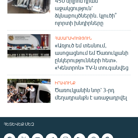
450 միլիոն դրամ
աջակցություն՝
ձկնաբույծներին. կլուծի՞
ոլորտի խնդիրները
ՀԱՍԱՐԱԿՈՒԹՅՈՒՆ
«Առյուծ եմ տեսնում,
ասոցացնում եմ Ծառուկյանի
ընկերությունների հետ».
«Կենտրոն» TV-ն տուգանվեց
ԻՐԱՎՈՒՆՔ
Ծառուկյանին նոր՝ 3-րդ
մեղադրանքն է առաջադրվել
ՀԵՏԵՎԵՔ ՄԵԶ