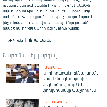
English
ունենում մեր սահմանների շուրջ, ինչո՞ւ է ՆԱՏՕ-ն
սպառազինություն ուղարկում, ենթակառուցվածք
Русский
ստեղծում։ Փոխադրում է հավելյալ չորս գումարտակ,
ինչի՞ համար է դա արվում», - ասել է Բորդյուժան՝
ՀԵՏԵՎԵՔ ՄԵԶ
հավելելով, որ չեն կարող լռել ու ոչինչ չանել։
Կիսվել
Հետևեք մեզ
Շարունակել կարդալ
«Ազատության» բոլոր կայքերը
ՔԱՂԱՔԱԿԱՆ
Խորհրդարանը քննարկում է
Արամ Վարդևանյանի
թեկնածությունը ԱԺ
փոխխոսնակի պաշտոնում
ՏՆՏԵՍՈՒԹՅՈՒՆ