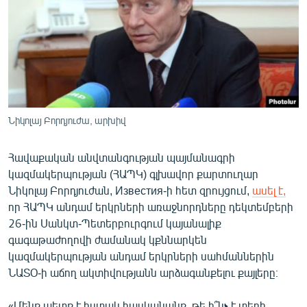
ՄԻՋԱԶԳԱՅԻՆ
ՄՇԱԿՈՒՅԹ
ՍՊՈՐՏ
ՄԵԿՆԱԲԱՆՈՒԹՅՈՒՆ
ՏՏ ԵՒ ԻՆՏԵՐՆԵՏ
Նիկոլայ Բորդյուժա, արխիվ
ԿՈՐՈՆԱՎԻՐՈՒՍ
Հավաքական անվտանգության պայմանագրի
ԱՐԽԻՎ
կազմակերպության (ՀԱՊԿ) գլխավոր քարտուղար
ՏԵՍԱՆՅՈՒԹԵՐ
Նիկոլայ Բորդյուժան, Известия-ի հետ զրույցում,
ասել է,
որ ՀԱՊԿ անդամ երկրների առաջնորդները դեկտեմբերի
ԲԱՆԱՎԵՃ
26-ին Սանկտ-Պետերբուրգում կայանալիք
ՁԳՏԵԼՈՎ ԼԱՎԱԳՈՒՅՆԻՆ
գագաթաժողովի ժամանակ կքննարկեն
կազմակերպության անդամ երկրների սահմաններին
ՓՈԴՔԱՍԹ
ՆԱՏՕ-ի աճող ակտիվությանն արձագանքելու քայլերը։
Հայերեն
«Մենք պետք է հստակ հասկանանք, թե ի՞նչ է տեղի