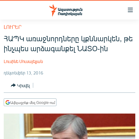
Մատչելիության
հղումներ
Անցնել
ԼՈՒՐԵՐ
հիմնական
ԱԶԱՏՈՒԹՅՈՒՆ TV
ՀԱՊԿ առաջնորդները կքննարկեն, թե
բովանդակությանը
ՀԱՅԱՍՏԱՆ
Անցնել
ինչպես արձագանքել ՆԱՏՕ-ին
հիմնական
ՔԱՂԱՔԱԿԱՆ
մենյուին
Լուսինե Մուսայելյան
ԸՆՏՐՈՒԹՅՈՒՆՆԵՐ 2026
Որոնում
դեկտեմբեր 13, 2016
ԻՐԱՎՈՒՆՔ
Կիսվել
ՀԱՍԱՐԱԿՈՒԹՅՈՒՆ
ՏՆՏԵՍՈՒԹՅՈՒՆ
Ավելացրեք մեզ Google-ում
ՂԱՐԱԲԱՂ
ՊԱՏԵՐԱԶՄԻ 6 ՇԱԲԱԹՆԵՐԸ
ՏԱՐԱԾԱՇՐՋԱՆ