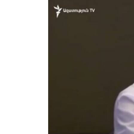
ՄԻՋԱԶԳԱՅԻՆ
ՄՇԱԿՈՒՅԹ
ՍՊՈՐՏ
ՄԵԿՆԱԲԱՆՈՒԹՅՈՒՆ
ՏՏ ԵՒ ԻՆՏԵՐՆԵՏ
ԿՈՐՈՆԱՎԻՐՈՒՍ
ԱՐԽԻՎ
ՏԵՍԱՆՅՈՒԹԵՐ
ԲԱՆԱՎԵՃ
ՁԳՏԵԼՈՎ ԼԱՎԱԳՈՒՅՆԻՆ
ՓՈԴՔԱՍԹ