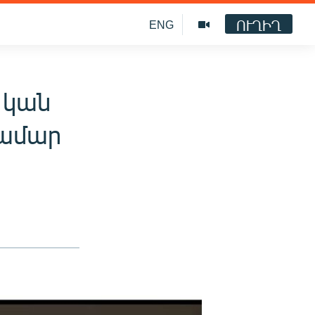
ՈՒՂԻՂ
ENG
 կան
համար