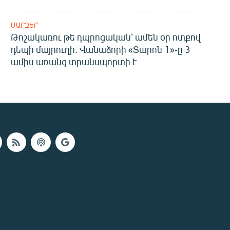
ՄԱՐԶԵՐ
Թոշակառու թե դպրոցական՝ ամեն օր ոտքով
դեպի մայրուղի. Վանաձորի «Տարոն 1»-ը 3
ամիս առանց տրանսպորտի է