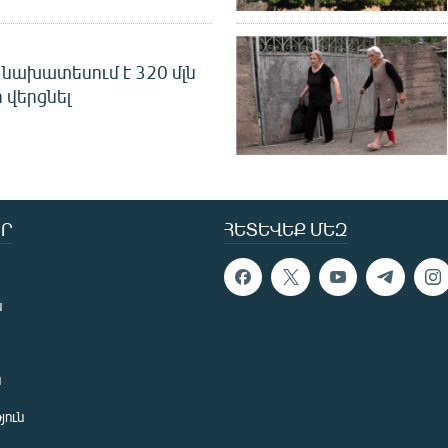
նախատեսում է 320 մլն
 վերցնել
Ր
ՀԵՏԵՎԵՔ ՄԵԶ
ն
ն
յուն