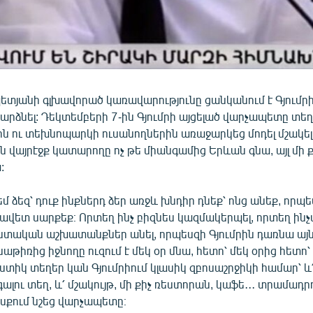
տյանի գլխավորած կառավարությունը ցանկանում է Գյումրի
րձնել: Դեկտեմբերի 7-ին Գյումրի այցելած վարչապետը տե
ն ու տեխնոպարկի ուսանողներին առաջարկեց մոդել մշակել,
վայրէջք կատարողը ոչ թե միանգամից Երևան գնա, այլ մի 
:
մ ձեզ՝ դուք ինքներդ ձեր առջև խնդիր դնեք՝ ոնց անեք, որպե
ավետ սարքեք։ Որտեղ ինչ բիզնես կազմակերպել, որտեղ ինչ
կան աշխատանքներ անել, որպեսզի Գյումրին դառնա այն
աթիռից իջնողը ուզում է մեկ օր մնա, հետո՝ մեկ օրից հետո՝
ստիկ տեղեր կան Գյումրիում կլասիկ զբոսաշրջիկի համար՝ 
 գալու տեղ, և՛ մշակույթ, մի քիչ ռեստորան, կաֆե․․․ տրամադրո
ոսքում նշեց վարչապետը։