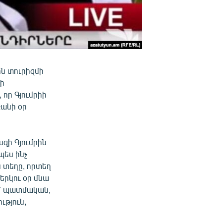
ն տուրիզմի
ղի
 որ Գյումրիի
քանի օր
սզի Գյումրին
պես ինչ
 տեղը, որտեղ
 երկու օր մնա
և՛ պատմական,
ւթյուն,