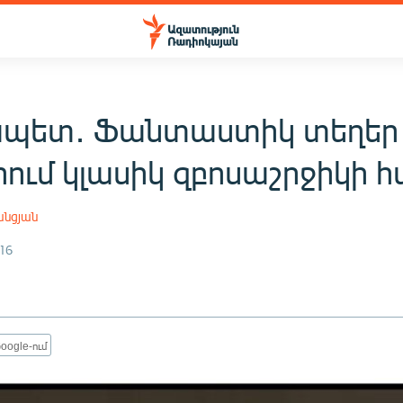
պետ․ Ֆանտաստիկ տեղեր
իում կլասիկ զբոսաշրջիկի 
անցյան
16
oogle-ում