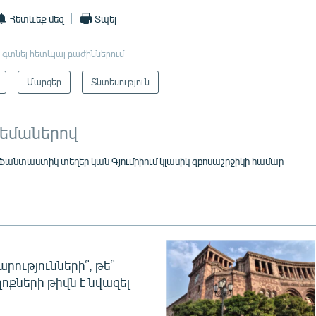
Հետևեք մեզ
Տպել
 գտնել հետևյալ բաժիններում
Մարզեր
Տնտեսություն
թեմաներով
նտաստիկ տեղեր կան Գյումրիում կլասիկ զբոսաշրջիկի համար
րությունների՞, թե՞
ոքների թիվն է նվազել