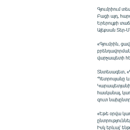
Գյումրիում տե
Բացի այդ, հա
Երերույքի տա
Ալեքսան Տեր-Մ
«Գյումրին, ցա
բրենդավորման 
վարչապետի հե
Տնտեսագետ, 
Պետրոսյանը և
Կարապետյանին
հասկանալ, կառ
զուտ նախընտր
«Եթե օրվա կա
ընտրություննե
Իսկ երևալ՝ ե