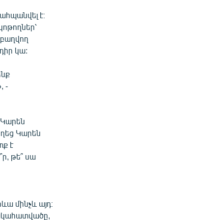
ահպանվել է։
կոթողներ՝
զբաղվող
դիր կա:
ենք
 -
 Կարեն
հղեց Կարեն
տք է
ր, թե՞ սա
ևա մինչև այդ։
նակահատվածը,