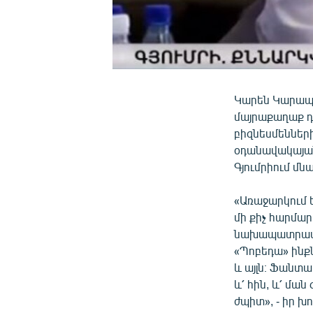
Կարեն Կարապե
մայրաքաղաք դա
բիզնեսմենների
օդանավակայան 
Գյումրիում մնա
«Առաջարկում ե
մի քիչ հարմար
նախապատրաստա
«Պոբեդա» ինքն
և այլն։ Ֆանտա
և՛ հին, և՛ ման
ժպիտ», - իր խ