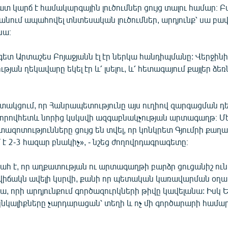
շատ կարճ է համակարգային լուծումներ ցույց տալու համար։ Բ
նում ապահովել տնտեսական լուծումներ, արդյունք՝ սա բ
 նա։
ետ Արտաշես Բոյաջյանն էլ էր ներկա հանդիպմանը: Վերջին
յան ղեկավարը եկել էր և՛ լսելու, և՛ հետագայում քայլեր ձեռ
գիտակցում, որ Հանրապետությունը այս ուղիով զարգացման դ
 որովհետև նորից կսկսվի ազգաբնակչության արտագաղթ։ Մե
զոտությունները ցույց են տվել, որ կոնկրետ Գյումրի քա
 2-3 հազար բնակիչ», - նշեց ժողովրդագրագետը։
ահ է, որ աղքատության ու արտագաղթի բարձր ցուցանիշ ուն
վիճակն ավելի կսրվի, քանի որ պետական կառավարման օղակ
ա, որի արդյունքում գործազուրկների թիվը կավելանա: Իսկ
կնկալիքները չարդարացան՝ տեղի և ոչ մի գործարարի համար