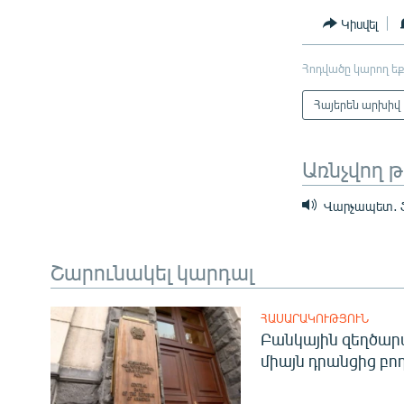
Կիսվել
Հոդվածը կարող եք
Հայերեն արխիվ
Առնչվող 
Վարչապետ․ Ֆա
Շարունակել կարդալ
ՀԱՍԱՐԱԿՈՒԹՅՈՒՆ
Բանկային զեղծարա
միայն դրանցից բող