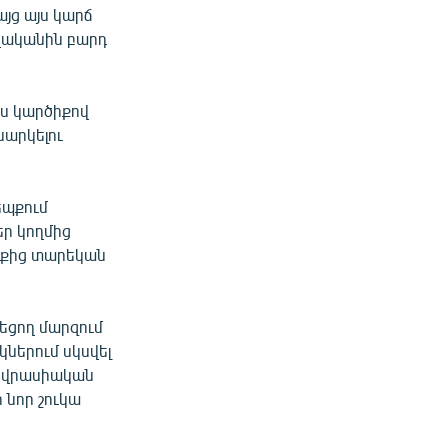
այց այս կարճ
ավականին բարդ
իս կարծիքով
նարկելու
եպքում
ր կողմից
ղաքից տարեկան
եցող մարզում
ներում սկսվել
 Եվրասիական
 նոր շուկա