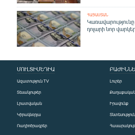
ՀԱՅԱՍՏԱՆ
Կառավարությունը 
դոլարի նոր վարկեր
ՄՈՒԼՏԻՄԵԴԻԱ
ԲԱԺԻՆՆԵ
Ազատություն TV
Լուրեր
Տեսանյութեր
Քաղաքակա
Լրատվական
Իրավունք
Կիրակնօրյա
Տնտեսությու
Ռադիոծրագրեր
Հասարակութ