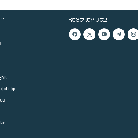
Ր
ՀԵՏԵՎԵՔ ՄԵԶ
ն
ն
յուն
 խնդիր
ան
նետ