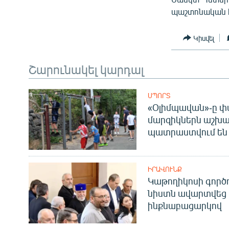
պաշտոնական հ
Կիսվել
Շարունակել կարդալ
ՍՊՈՐՏ
«Օլիմպավան»-ը փ
մարզիկներն աշխա
պատրաստվում են 
ԻՐԱՎՈՒՆՔ
Կաթողիկոսի գոր
նիստն ավարտվեց
ինքնաբացարկով