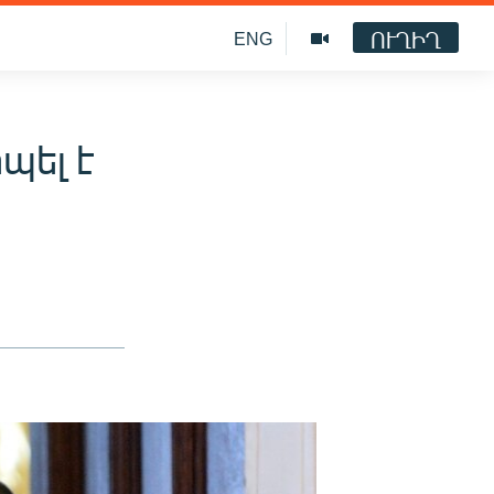
ՈՒՂԻՂ
ENG
պել է