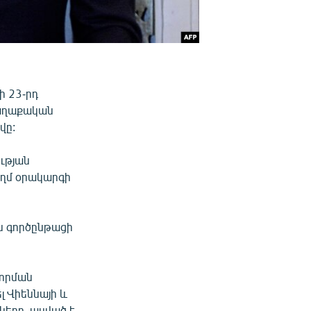
ի 23-րդ
քաղաքական
վը:
ւթյան
ողմ օրակարգի
ն գործընթացի
վորման
 Վիեննայի և
ները, ասված է