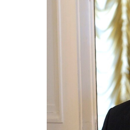
ՄԻՋԱԶԳԱՅԻՆ
ՄՇԱԿՈՒՅԹ
ՍՊՈՐՏ
ՄԵԿՆԱԲԱՆՈՒԹՅՈՒՆ
ՏՏ ԵՒ ԻՆՏԵՐՆԵՏ
ԿՈՐՈՆԱՎԻՐՈՒՍ
ԱՐԽԻՎ
ՏԵՍԱՆՅՈՒԹԵՐ
ԲԱՆԱՎԵՃ
ՁԳՏԵԼՈՎ ԼԱՎԱԳՈՒՅՆԻՆ
ՓՈԴՔԱՍԹ