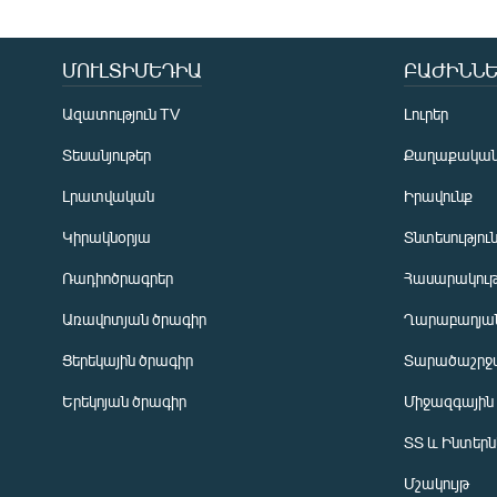
ՄՈՒԼՏԻՄԵԴԻԱ
ԲԱԺԻՆՆԵ
Ազատություն TV
Լուրեր
Տեսանյութեր
Քաղաքակա
Լրատվական
Իրավունք
Կիրակնօրյա
Տնտեսությու
Ռադիոծրագրեր
Հասարակութ
Առավոտյան ծրագիր
Ղարաբաղյան
Ցերեկային ծրագիր
Տարածաշրջ
Հայերեն
Երեկոյան ծրագիր
Միջազգային
English
ՏՏ և Ինտեր
Русский
Մշակույթ