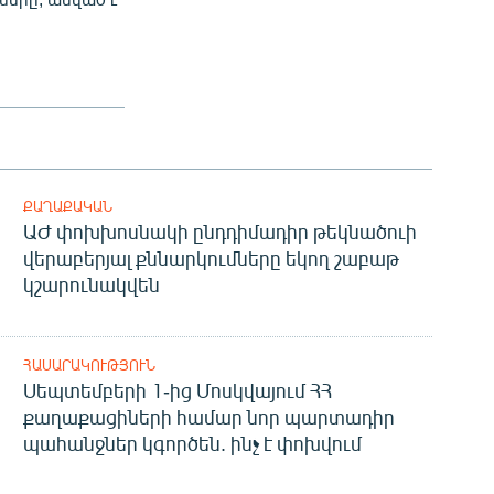
ՔԱՂԱՔԱԿԱՆ
ԱԺ փոխխոսնակի ընդդիմադիր թեկնածուի
վերաբերյալ քննարկումները եկող շաբաթ
կշարունակվեն
ՀԱՍԱՐԱԿՈՒԹՅՈՒՆ
Սեպտեմբերի 1-ից Մոսկվայում ՀՀ
քաղաքացիների համար նոր պարտադիր
պահանջներ կգործեն. ինչ է փոխվում