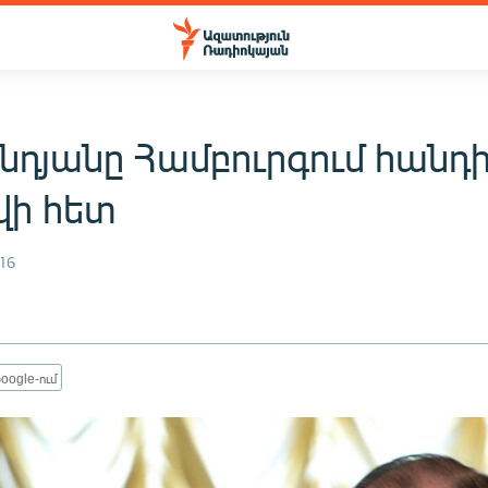
նդյանը Համբուրգում հանդի
վի հետ
16
oogle-ում