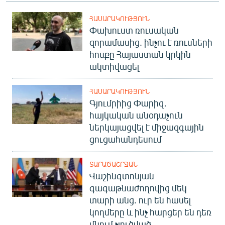
ՀԱՍԱՐԱԿՈՒԹՅՈՒՆ
Փախուստ ռուսական
զորամասից. ինչու է ռուսների
հոսքը Հայաստան կրկին
ակտիվացել
ՀԱՍԱՐԱԿՈՒԹՅՈՒՆ
Գյումրիից Փարիզ․
հայկական անօդաչուն
ներկայացվել է միջազգային
ցուցահանդեսում
ՏԱՐԱԾԱՇՐՋԱՆ
Վաշինգտոնյան
գագաթնաժողովից մեկ
տարի անց. ուր են հասել
կողմերը և ինչ հարցեր են դեռ
մնում չլուծված