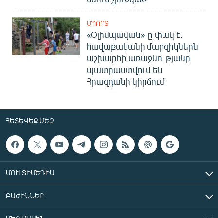
ՍՊՈՐՏ
«Օլիմպավան»-ը փակ է.
հավաքականի մարզիկներն
աշխարհի առաջնությանը
պատրաստվում են
Հրազդանի կիրճում
ՀԵՏԵՎԵՔ ՄԵԶ
ՄՈՒԼՏԻՄԵԴԻԱ
ԲԱԺԻՆՆԵՐ