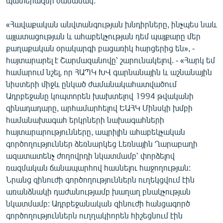
պատերազմի ժամանակ:
English
«Հավաքական անվտանգության խնդիրները, ինչպես նաև
Русский
այլատացության և ահաբեկչության դեմ պայքարը մեր
քաղաքական օրակարգի բացառիկ հարցերից են», -
ՀԵՏԵՎԵՔ ՄԵԶ
հայտարարել է Շարմազանովը՝ շարունակելով. - «Հարկ եմ
համարում նշել, որ ՀԱՊԿ ԽՎ գարնանային և աշնանային
նիստերի միջև ընկած ժամանակահատվածում
Ադրբեջանը կոպտորեն խախտելով 1994 թվականի
զինադադարը, արհամարհելով ԵԱՀԿ Մինսկի խմբի
համանախագահ երկրների նախագահների
«Ազատության» բոլոր կայքերը
հայտարարությունները, ապրիլին ահաբեկչական
գործողություններ ձեռնարկեց Լեռնային Ղարաբաղի
ազատատենչ ժողովրդի նկատմամբ՝ փորձելով
ռազմական ճանապարհով հասնելու հաջողության:
Նրանց զինուժի գործողություններն ուղեկցվում էին
առանձնակի դաժանությամբ խաղաղ բնակչության
նկատմամբ: Ադրբեջանական զինուժի հանցագործ
գործողություններն ուղղակիորեն հիշեցնում էին