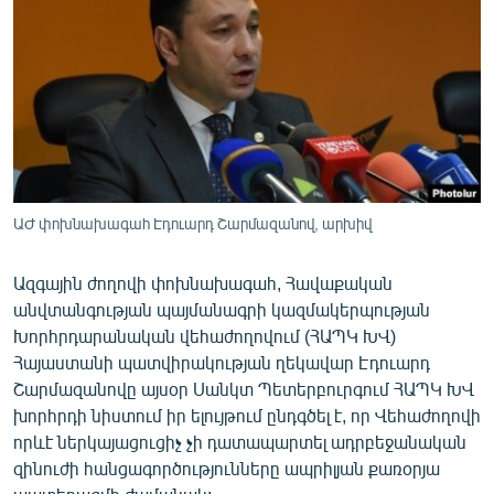
ՄԻՋԱԶԳԱՅԻՆ
ՄՇԱԿՈՒՅԹ
ՍՊՈՐՏ
ՄԵԿՆԱԲԱՆՈՒԹՅՈՒՆ
ՏՏ ԵՒ ԻՆՏԵՐՆԵՏ
ԿՈՐՈՆԱՎԻՐՈՒՍ
ԱԺ փոխնախագահ Էդուարդ Շարմազանով, արխիվ
ԱՐԽԻՎ
Ազգային ժողովի փոխնախագահ, Հավաքական
ՏԵՍԱՆՅՈՒԹԵՐ
անվտանգության պայմանագրի կազմակերպության
Խորհրդարանական վեհաժողովում (ՀԱՊԿ ԽՎ)
ԲԱՆԱՎԵՃ
Հայաստանի պատվիրակության ղեկավար Էդուարդ
ՁԳՏԵԼՈՎ ԼԱՎԱԳՈՒՅՆԻՆ
Շարմազանովը այսօր Սանկտ Պետերբուրգում ՀԱՊԿ ԽՎ
խորհրդի նիստում իր ելույթում ընդգծել է, որ Վեհաժողովի
ՓՈԴՔԱՍԹ
որևէ ներկայացուցիչ չի դատապարտել ադրբեջանական
զինուժի հանցագործությունները ապրիլյան քառօրյա
Հայերեն