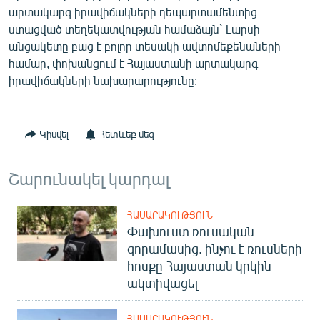
արտակարգ իրավիճակների դեպարտամենտից
English
ստացված տեղեկատվության համաձայն` Լարսի
Русский
անցակետը բաց է բոլոր տեսակի ավտոմեքենաների
համար, փոխանցում է Հայաստանի արտակարգ
ՀԵՏԵՎԵՔ ՄԵԶ
իրավիճակների նախարարությունը:
Կիսվել
Հետևեք մեզ
Շարունակել կարդալ
«Ազատության» բոլոր կայքերը
ՀԱՍԱՐԱԿՈՒԹՅՈՒՆ
Փախուստ ռուսական
զորամասից. ինչու է ռուսների
հոսքը Հայաստան կրկին
ակտիվացել
ՀԱՍԱՐԱԿՈՒԹՅՈՒՆ