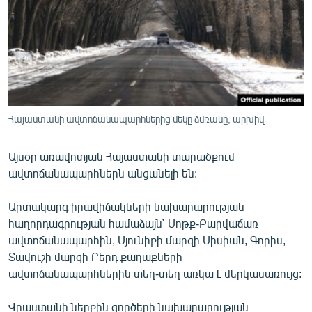
ՄԻՋԱԶԳԱՅԻՆ
ՄՇԱԿՈՒՅԹ
ՍՊՈՐՏ
ՄԵԿՆԱԲԱՆՈՒԹՅՈՒՆ
ՏՏ ԵՒ ԻՆՏԵՐՆԵՏ
Հայաստանի ավտոճանապարհներից մեկը ձմռանը, արխիվ
ԿՈՐՈՆԱՎԻՐՈՒՍ
Այսօր առավոտյան Հայաստանի տարածքում
ԱՐԽԻՎ
ավտոճանապարհներն անցանելի են:
ՏԵՍԱՆՅՈՒԹԵՐ
Արտակարգ իրավիճակների նախարարության
ԲԱՆԱՎԵՃ
հաղորդագրության համաձայն՝ Սոթք-Քարվաճառ
ՁԳՏԵԼՈՎ ԼԱՎԱԳՈՒՅՆԻՆ
ավտոճանապարհին, Սյունիքի մարզի Սիսիան, Գորիս,
Տավուշի մարզի Բերդ քաղաքների
ՓՈԴՔԱՍԹ
ավտոճանապարհներին տեղ-տեղ առկա է մերկասառույց:
Հայերեն
Վրաստանի ներքին գործերի նախարարության