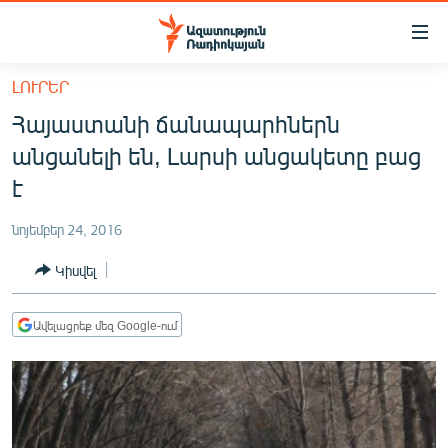
Մատչելիության
հղումներ
Անցնել
ԼՈՒՐԵՐ
հիմնական
ԱԶԱՏՈՒԹՅՈՒՆ TV
Հայաստանի ճանապարհներն
բովանդակությանը
ՀԱՅԱՍՏԱՆ
Անցնել
անցանելի են, Լարսի անցակետը բաց
հիմնական
ՔԱՂԱՔԱԿԱՆ
է
մենյուին
ԸՆՏՐՈՒԹՅՈՒՆՆԵՐ 2026
Որոնում
նոյեմբեր 24, 2016
ԻՐԱՎՈՒՆՔ
Կիսվել
ՀԱՍԱՐԱԿՈՒԹՅՈՒՆ
ՏՆՏԵՍՈՒԹՅՈՒՆ
Ավելացրեք մեզ Google-ում
ՂԱՐԱԲԱՂ
ՊԱՏԵՐԱԶՄԻ 6 ՇԱԲԱԹՆԵՐԸ
ՏԱՐԱԾԱՇՐՋԱՆ