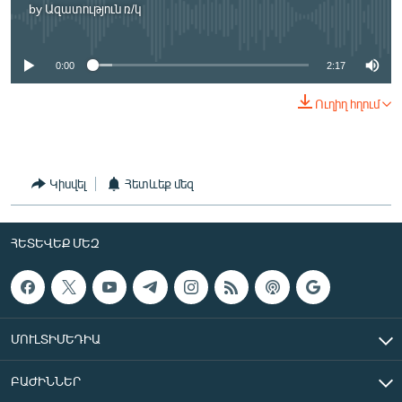
by
Ազատություն ռ/կ
English
No media source currently available
Русский
0:00
2:17
ՀԵՏԵՎԵՔ ՄԵԶ
Ուղիղ հղում
Կիսվել
Հետևեք մեզ
«Ազատության» բոլոր կայքերը
ՀԵՏԵՎԵՔ ՄԵԶ
ՄՈՒԼՏԻՄԵԴԻԱ
ԲԱԺԻՆՆԵՐ