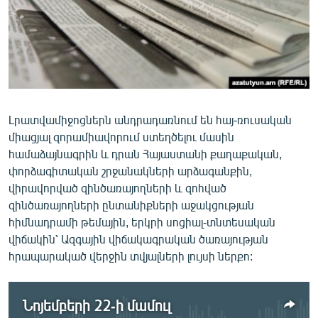
ՄԻՋԱԶԳԱՅԻՆ
ՄՇԱԿՈՒՅԹ
ՍՊՈՐՏ
ՄԵԿՆԱԲԱՆՈՒԹՅՈՒՆ
ՏՏ ԵՒ ԻՆՏԵՐՆԵՏ
Լրատվամիջոցներն անդրադառնում են հայ-ռուսական
միացյալ զորամիավորում ստեղծելու մասին
ԿՈՐՈՆԱՎԻՐՈՒՍ
համաձայնագրին և դրան Հայաստանի քաղաքական,
ԱՐԽԻՎ
փորձագիտական շրջանակների արձագանքին,
վիրավորված զինծառայողների և զոհված
ՏԵՍԱՆՅՈՒԹԵՐ
զինծառայողների ընտանիքների աջակցության
ԲԱՆԱՎԵՃ
հիմնադրամի թեմային, երկրի սոցիալ-տնտեսական
վիճակին՝ Ազգային վիճակագրական ծառայության
ՁԳՏԵԼՈՎ ԼԱՎԱԳՈՒՅՆԻՆ
հրապարակած վերջին տվյալների լույսի ներքո:
ՓՈԴՔԱՍԹ
Նոյեմբերի 22-ի մամուլ
Հայերեն