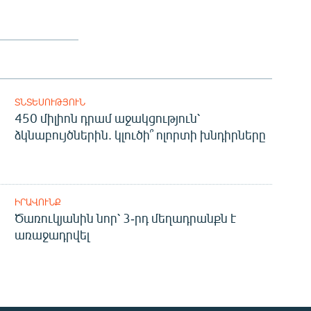
ՏՆՏԵՍՈՒԹՅՈՒՆ
450 միլիոն դրամ աջակցություն՝
ձկնաբույծներին. կլուծի՞ ոլորտի խնդիրները
ԻՐԱՎՈՒՆՔ
Ծառուկյանին նոր՝ 3-րդ մեղադրանքն է
առաջադրվել