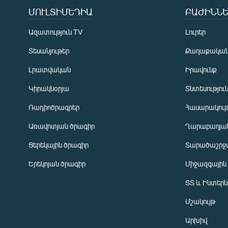
ՄՈՒԼՏԻՄԵԴԻԱ
ԲԱԺԻՆՆԵ
Ազատություն TV
Լուրեր
Տեսանյութեր
Քաղաքակա
Լրատվական
Իրավունք
Կիրակնօրյա
Տնտեսությու
Ռադիոծրագրեր
Հասարակութ
Առավոտյան ծրագիր
Ղարաբաղյան
Ցերեկային ծրագիր
Տարածաշրջ
Հայերեն
Երեկոյան ծրագիր
Միջազգային
English
ՏՏ և Ինտեր
Русский
Մշակույթ
ՀԵՏԵՎԵՔ ՄԵԶ
Արխիվ