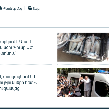
Հետևեք մեզ
Տպել
արկում է Արամ
նածությունը ԱԺ
տոնում
մ, ասոցացնում եմ
ությունների հետ».
ուգանվեց