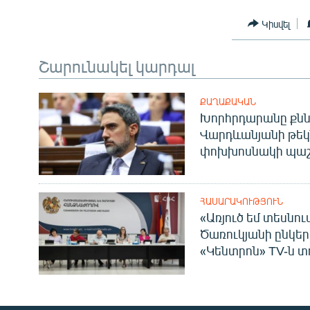
Կիսվել
Շարունակել կարդալ
ՔԱՂԱՔԱԿԱՆ
Խորհրդարանը քնն
Վարդևանյանի թեկ
փոխխոսնակի պաշ
ՀԱՍԱՐԱԿՈՒԹՅՈՒՆ
«Առյուծ եմ տեսնու
Ծառուկյանի ընկեր
«Կենտրոն» TV-ն տ