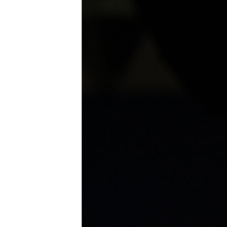
ՄԻՋԱԶԳԱՅԻՆ
ՄՇԱԿՈՒՅԹ
ՍՊՈՐՏ
ՄԵԿՆԱԲԱՆՈՒԹՅՈՒՆ
ՏՏ ԵՒ ԻՆՏԵՐՆԵՏ
ԿՈՐՈՆԱՎԻՐՈՒՍ
ԱՐԽԻՎ
ՏԵՍԱՆՅՈՒԹԵՐ
ԲԱՆԱՎԵՃ
ՁԳՏԵԼՈՎ ԼԱՎԱԳՈՒՅՆԻՆ
ՓՈԴՔԱՍԹ