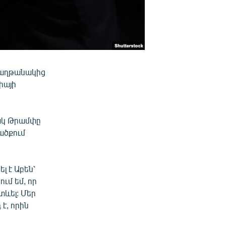
հաղթանակից
իայի
ակ Թրամփը
ածքում
լ է Աբեն՝
ում եմ, որ
տևել: Մեր
է, որին