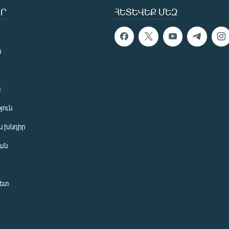
Ր
ՀԵՏԵՎԵՔ ՄԵԶ
ն
ն
յուն
 խնդիր
ան
նետ