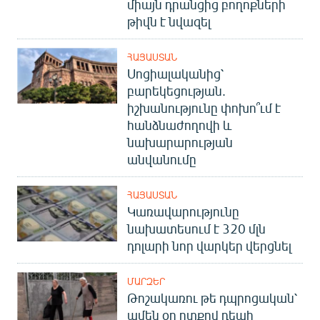
միայն դրանցից բողոքների
թիվն է նվազել
ՀԱՅԱՍՏԱՆ
Սոցիալականից՝
բարեկեցության.
իշխանությունը փոխո՞ւմ է
հանձնաժողովի և
նախարարության
անվանումը
ՀԱՅԱՍՏԱՆ
Կառավարությունը
նախատեսում է 320 մլն
դոլարի նոր վարկեր վերցնել
ՄԱՐԶԵՐ
Թոշակառու թե դպրոցական՝
ամեն օր ոտքով դեպի