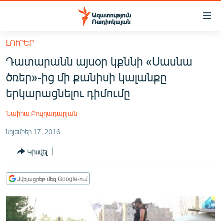
Մատչելիության
հղումներ
Անցնել
ԼՈՒՐԵՐ
հիմնական
ԱԶԱՏՈՒԹՅՈՒՆ TV
Դատարանն այսօր կքննի «Սասնա
բովանդակությանը
ՀԱՅԱՍՏԱՆ
Անցնել
ծռեր»-ից մի քանիսի կալանքը
հիմնական
ՔԱՂԱՔԱԿԱՆ
երկարացնելու դիմումը
մենյուին
ԸՆՏՐՈՒԹՅՈՒՆՆԵՐ 2026
Որոնում
Նաիրա Բուլղադարյան
ԻՐԱՎՈՒՆՔ
նոյեմբեր 17, 2016
ՀԱՍԱՐԱԿՈՒԹՅՈՒՆ
Կիսվել
ՏՆՏԵՍՈՒԹՅՈՒՆ
ՂԱՐԱԲԱՂ
Ավելացրեք մեզ Google-ում
ՊԱՏԵՐԱԶՄԻ 6 ՇԱԲԱԹՆԵՐԸ
ՏԱՐԱԾԱՇՐՋԱՆ