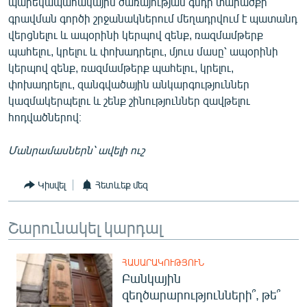
պարեկապահակային ծառայության գնդի տարածքի
English
գրավման գործի շրջանակներում մեղադրվում է պատանդ
վերցնելու և ապօրինի կերպով զենք, ռազմամթերք
Русский
պահելու, կրելու և փոխադրելու, մյուս մասը՝ ապօրինի
կերպով զենք, ռազմամթերք պահելու, կրելու,
ՀԵՏԵՎԵՔ ՄԵԶ
փոխադրելու, զանգվածային անկարգություններ
կազմակերպելու և շենք շինություններ զավթելու
հոդվածներով։
Մանրամասներն՝ ավելի ուշ
«Ազատության» բոլոր կայքերը
Կիսվել
Հետևեք մեզ
Շարունակել կարդալ
ՀԱՍԱՐԱԿՈՒԹՅՈՒՆ
Բանկային
զեղծարարությունների՞, թե՞