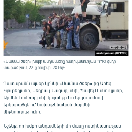
ՄԻՋԱԶԳԱՅԻՆ
ՄՇԱԿՈՒՅԹ
ՍՊՈՐՏ
ՄԵԿՆԱԲԱՆՈՒԹՅՈՒՆ
ՏՏ ԵՒ ԻՆՏԵՐՆԵՏ
ԿՈՐՈՆԱՎԻՐՈՒՍ
«Սասնա ծռեր» խմբի անդամները ոստիկանության ՊՊԾ գնդի
տարածքում, 22-ը հուլիսի, 2016թ.
ԱՐԽԻՎ
ՏԵՍԱՆՅՈՒԹԵՐ
Դատարանն այսօր կքննի «Սասնա ծռեր»-ից Արեգ
ԲԱՆԱՎԵՃ
Կյուրեղյանի, Սեդրակ Նազարյանի, Պավել Մանուկյանի,
Արմեն Լամբարյանի կալանքը ևս երկու ամսով
ՁԳՏԵԼՈՎ ԼԱՎԱԳՈՒՅՆԻՆ
երկարաձգելու՝ նախաքննական մարմնի
ՓՈԴՔԱՍԹ
միջնորդությունը։
Նշենք, որ խմբի անդամների մի մասը ոստիկանության
Հայերեն