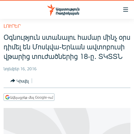
Մատչելիության
հղումներ
Անցնել
ԼՈՒՐԵՐ
հիմնական
ԱԶԱՏՈՒԹՅՈՒՆ TV
Օգնություն ստանալու համար մինչ օրս
բովանդակությանը
ՀԱՅԱՍՏԱՆ
Անցնել
դիմել են Մոսկվա-Երևան ավտոբուսի
հիմնական
ՔԱՂԱՔԱԿԱՆ
վթարից տուժածներից 18-ը․ ՏԿՏՏՆ
մենյուին
ԸՆՏՐՈՒԹՅՈՒՆՆԵՐ 2026
Որոնում
նոյեմբեր 16, 2016
ԻՐԱՎՈՒՆՔ
Կիսվել
ՀԱՍԱՐԱԿՈՒԹՅՈՒՆ
ՏՆՏԵՍՈՒԹՅՈՒՆ
Ավելացրեք մեզ Google-ում
ՂԱՐԱԲԱՂ
ՊԱՏԵՐԱԶՄԻ 6 ՇԱԲԱԹՆԵՐԸ
ՏԱՐԱԾԱՇՐՋԱՆ