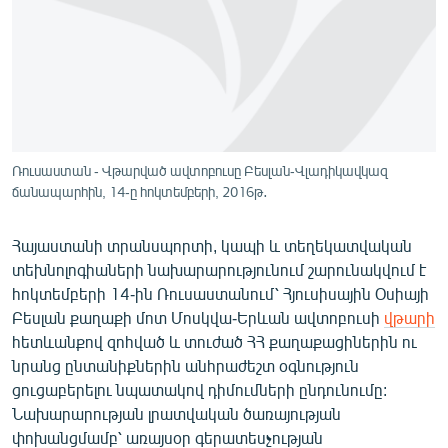
ՄԻՋԱԶԳԱՅԻՆ
ՄՇԱԿՈՒՅԹ
ՍՊՈՐՏ
ՄԵԿՆԱԲԱՆՈՒԹՅՈՒՆ
ՏՏ ԵՒ ԻՆՏԵՐՆԵՏ
Ռուսաստան - Վթարված ավտոբուսը Բեսլան-Վլադիկավկազ
ճանապարհին, 14-ը հոկտեմբերի, 2016թ․
ԿՈՐՈՆԱՎԻՐՈՒՍ
ԱՐԽԻՎ
Հայաստանի տրանսպորտի, կապի և տեղեկատվական
ՏԵՍԱՆՅՈՒԹԵՐ
տեխնոլոգիաների նախարարությունում շարունակվում է
հոկտեմբերի 14-ին Ռուսաստանում՝ Հյուսիսային Օսիայի
ԲԱՆԱՎԵՃ
Բեսլան քաղաքի մոտ Մոսկվա-Երևան ավտոբուսի
վթարի
ՁԳՏԵԼՈՎ ԼԱՎԱԳՈՒՅՆԻՆ
հետևանքով զոհված և տուժած ՀՀ քաղաքացիներին ու
նրանց ընտանիքներին անհրաժեշտ օգնություն
ՓՈԴՔԱՍԹ
ցուցաբերելու նպատակով դիմումների ընդունումը:
Նախարարության լրատվական ծառայության
Հայերեն
փոխանցմամբ՝ առայսօր գերատեսչության