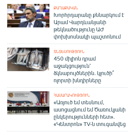
ՔԱՂԱՔԱԿԱՆ
Խորհրդարանը քննարկում է
Արամ Վարդևանյանի
թեկնածությունը ԱԺ
փոխխոսնակի պաշտոնում
ՏՆՏԵՍՈՒԹՅՈՒՆ
450 միլիոն դրամ
աջակցություն՝
ձկնաբույծներին. կլուծի՞
ոլորտի խնդիրները
ՀԱՍԱՐԱԿՈՒԹՅՈՒՆ
«Առյուծ եմ տեսնում,
ասոցացնում եմ Ծառուկյանի
ընկերությունների հետ».
«Կենտրոն» TV-ն տուգանվեց