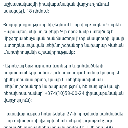
աշխատակազմի իրավաբանական վարչությունում
English
ստացվել է 18 դիմում:
Русский
Հաղորդագրությունը հիշեցնում է, որ վարչապետ Կարեն
ՀԵՏԵՎԵՔ ՄԵԶ
Կարապետյանի նոյեմբերի 9-ի որոշմամբ ստեղծվել է
միջգերատեսչական հանձնաժողով՝ տրանսպորտի, կապի
և տեղեկատվական տեխնոլոգիաների նախարար Վահան
Մարտիրոսյանի գլխավորությամբ:
Վերոնշյալ երթուղու ուղևորները և զոհվածների
«Ազատության» բոլոր կայքերը
հարազատները օգնություն ստանալու համար կարող են
դիմել տրանսպորտի, կապի և տեղեկատվական
տեխնոլոգիաների նախարարություն, հետադարձ կապի
հեռախոսահամար՝ +374(10)59-00-24 (իրավաբանական
վարչություն):
Կառավարության հոկտեմբեր 27-ի որոշմամբ սահմանվել
է, որ ավտոբուսի վթարի հետևանքով յուրաքանչյուր
զոհվածի ընտանիքին տրամադրվում է 1 միլիոն 500