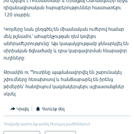
ին նշվելու է Ռուսաստանի և Միացյալ Նահանգների միջև
դիվանագիտական հարաբերություններ հաստատելու
120 տարին։
Կողմերը նաև ընդգծել են միասնական ուժերով համար
մեկ թշնամու՝ ահաբեկչության դեմ կռվելու
անհրաժեշտությունը։ Այս կապակցությամբ քննարկվել են
սիրիական ճգնաժամը և դրա կարգավորման հնարավոր
ուղիները։
Թրամփն ու Պուտինը պայմանավորվել են շարունակել
շփումները հեռախոսով և հանձնարարել են իրենց
թիմերին՝ հանդիպում կազմակերպելու աշխատանքներ
սկսել։
Կիսվել
Հետևեք մեզ
Հոդվածը կարող եք գտնել հետևյալ բաժիններում