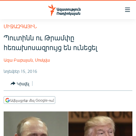
Մատչելիության
հղումներ
Անցնել
ՄԻՋԱԶԳԱՅԻՆ
հիմնական
ԱԶԱՏՈՒԹՅՈՒՆ TV
Պուտինն ու Թրամփը
բովանդակությանը
ՀԱՅԱՍՏԱՆ
Անցնել
հեռախոսազրույց են ունեցել
հիմնական
ՔԱՂԱՔԱԿԱՆ
մենյուին
Ազա Բաբայան, Մոսկվա
ԸՆՏՐՈՒԹՅՈՒՆՆԵՐ 2026
Որոնում
նոյեմբեր 15, 2016
ԻՐԱՎՈՒՆՔ
Կիսվել
ՀԱՍԱՐԱԿՈՒԹՅՈՒՆ
ՏՆՏԵՍՈՒԹՅՈՒՆ
Ավելացրեք մեզ Google-ում
ՂԱՐԱԲԱՂ
ՊԱՏԵՐԱԶՄԻ 6 ՇԱԲԱԹՆԵՐԸ
ՏԱՐԱԾԱՇՐՋԱՆ