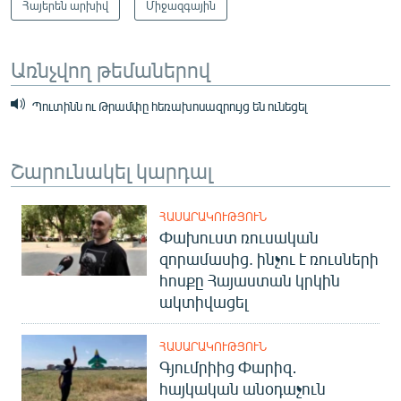
Հայերեն արխիվ
Միջազգային
Առնչվող թեմաներով
Պուտինն ու Թրամփը հեռախոսազրույց են ունեցել
Շարունակել կարդալ
ՀԱՍԱՐԱԿՈՒԹՅՈՒՆ
Փախուստ ռուսական
զորամասից. ինչու է ռուսների
հոսքը Հայաստան կրկին
ակտիվացել
ՀԱՍԱՐԱԿՈՒԹՅՈՒՆ
Գյումրիից Փարիզ․
հայկական անօդաչուն