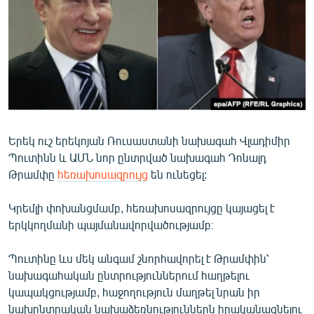
ՄԻՋԱԶԳԱՅԻՆ
ՄՇԱԿՈՒՅԹ
ՍՊՈՐՏ
ՄԵԿՆԱԲԱՆՈՒԹՅՈՒՆ
ՏՏ ԵՒ ԻՆՏԵՐՆԵՏ
ԿՈՐՈՆԱՎԻՐՈՒՍ
Երեկ ուշ երեկոյան Ռուսաստանի նախագահ Վլադիմիր
Պուտինն և ԱՄՆ նոր ընտրված նախագահ Դոնալդ
ԱՐԽԻՎ
Թրամփը
հեռախոսազրույց
են ունեցել:
ՏԵՍԱՆՅՈՒԹԵՐ
Կրեմլի փոխանցմամբ, հեռախոսազրույցը կայացել է
ԲԱՆԱՎԵՃ
երկկողմանի պայմանավորվածությամբ։
ՁԳՏԵԼՈՎ ԼԱՎԱԳՈՒՅՆԻՆ
Պուտինը ևս մեկ անգամ շնորհավորել է Թրամփին՝
ՓՈԴՔԱՍԹ
նախագահական ընտրություններում հաղթելու
կապակցությամբ, հաջողություն մաղթել նրան իր
Հայերեն
նախընտրական նախաձեռնություններն իրականացնելու