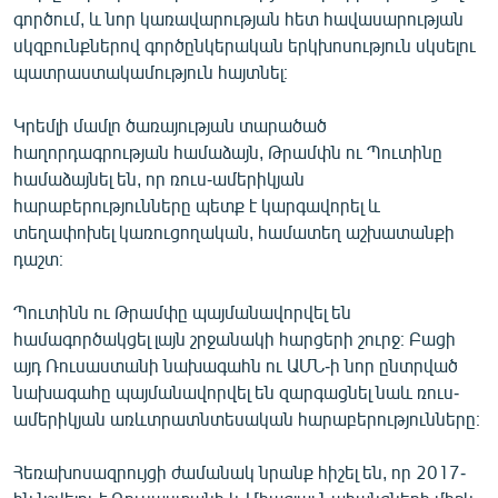
գործում, և նոր կառավարության հետ հավասարության
English
սկզբունքներով գործընկերական երկխոսություն սկսելու
Русский
պատրաստակամություն հայտնել։
ՀԵՏԵՎԵՔ ՄԵԶ
Կրեմլի մամլո ծառայության տարածած
հաղորդագրության համաձայն, Թրամփն ու Պուտինը
համաձայնել են, որ ռուս-ամերիկյան
հարաբերությունները պետք է կարգավորել և
տեղափոխել կառուցողական, համատեղ աշխատանքի
դաշտ։
«Ազատության» բոլոր կայքերը
Պուտինն ու Թրամփը պայմանավորվել են
համագործակցել լայն շրջանակի հարցերի շուրջ։ Բացի
այդ Ռուսաստանի նախագահն ու ԱՄՆ-ի նոր ընտրված
նախագահը պայմանավորվել են զարգացնել նաև ռուս-
ամերիկյան առևտրատնտեսական հարաբերությունները։
Հեռախոսազրույցի ժամանակ նրանք հիշել են, որ 2017-