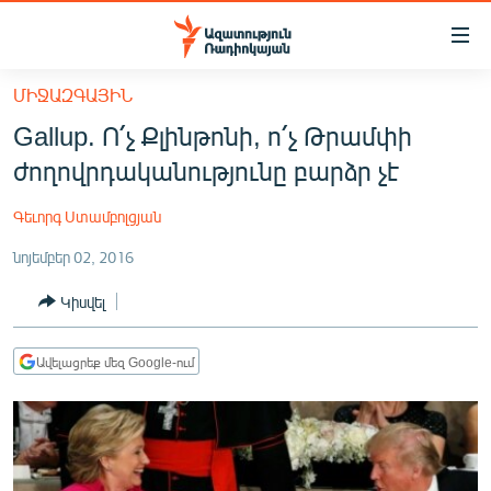
Մատչելիության
հղումներ
Անցնել
ՄԻՋԱԶԳԱՅԻՆ
հիմնական
ԱԶԱՏՈՒԹՅՈՒՆ TV
Gallup. Ո՛չ Քլինթոնի, ո՛չ Թրամփի
բովանդակությանը
ՀԱՅԱՍՏԱՆ
Անցնել
ժողովրդականությունը բարձր չէ
հիմնական
ՔԱՂԱՔԱԿԱՆ
մենյուին
Գեւորգ Ստամբոլցյան
ԸՆՏՐՈՒԹՅՈՒՆՆԵՐ 2026
Որոնում
նոյեմբեր 02, 2016
ԻՐԱՎՈՒՆՔ
Կիսվել
ՀԱՍԱՐԱԿՈՒԹՅՈՒՆ
ՏՆՏԵՍՈՒԹՅՈՒՆ
Ավելացրեք մեզ Google-ում
ՂԱՐԱԲԱՂ
ՊԱՏԵՐԱԶՄԻ 6 ՇԱԲԱԹՆԵՐԸ
ՏԱՐԱԾԱՇՐՋԱՆ