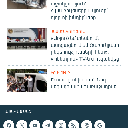
աջակցություն՝
ձկնաբույծներին. կլուծի՞
ոլորտի խնդիրները
ՀԱՍԱՐԱԿՈՒԹՅՈՒՆ
«Առյուծ եմ տեսնում,
ասոցացնում եմ Ծառուկյանի
ընկերությունների հետ».
«Կենտրոն» TV-ն տուգանվեց
ԻՐԱՎՈՒՆՔ
Ծառուկյանին նոր՝ 3-րդ
մեղադրանքն է առաջադրվել
ՀԵՏԵՎԵՔ ՄԵԶ