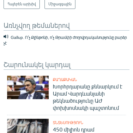
Հայերեն արխիվ
Միջազգային
Առնչվող թեմաներով
Gallup. Ո՛չ Քլինթոնի, ո՛չ Թրամփի ժողովրդականությունը բարձր
չէ
Շարունակել կարդալ
ՔԱՂԱՔԱԿԱՆ
Խորհրդարանը քննարկում է
Արամ Վարդևանյանի
թեկնածությունը ԱԺ
փոխխոսնակի պաշտոնում
ՏՆՏԵՍՈՒԹՅՈՒՆ
450 միլիոն դրամ