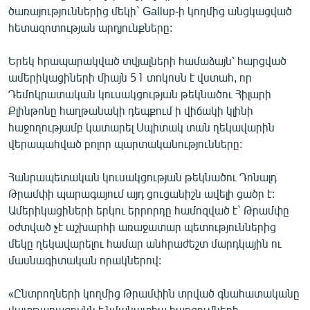
ծառայություններից մեկի` Gallup-ի կողմից անցկացված
English
հետազոտության արդյունքները:
Русский
Երեկ հրապարակված տվյալների համաձայն՝ հարցված
ՀԵՏԵՎԵՔ ՄԵԶ
ամերիկացիների միայն 51 տոկոսն է վստահ, որ
Դեմոկրատական կուսակցության թեկնածու Հիլարի
Քլինթոնը հաղթանակի դեպքում ի վիճակի կլինի
հաջողությամբ կատարել Սպիտակ տան ղեկավարին
վերապահված բոլոր պարտականությունները:
«Ազատության» բոլոր կայքերը
Հանրապետական կուսակցության թեկնածու Դոնալդ
Թրամփի պարագայում այդ ցուցանիշն ավելի ցածր է:
Ամերիկացիների երկու երրորդը համոզված է` Թրամփը
օժտված չէ աշխարհի առաջատար պետություններից
մեկը ղեկավարելու համար անհրաժեշտ մարդկային ու
մասնագիտական որակներով:
«Ընտրողների կողմից Թրամփին տրված գնահատականը
վատթարագույնն է նմանատիպ հարցումների