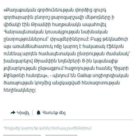
«Քաղաքական գործունեության փորձից զուրկ
գործարարին բնորոշ քարոզարշավի մեթոդները ի
վիճակի էին Թրամփի հաղթանակն ապահովել
Հանրապետական կուսակցության նախնական
ընտրություններում` փրայմերիներում: Բայց թեկնածուի
այս առանձնահատուկ ոճը կարող է հակառակ էֆեկտն
ունենալ արդեն համապետական ընտրության ժամանակ՝
խանգարելով Թրամփին նոյեմբերի 8-ին կայանալիք
քվեարկության ընթացքում հաջողության հասնել Հիլարի
Քլինթոնի հանդեպ», - պնդում են Gallup սոցիոլոգիական
ծառայության կողմից անցկացված հետազոտության
հեղինակները:
Կիսվել
Հետևեք մեզ
Հոդվածը կարող եք գտնել հետևյալ բաժիններում