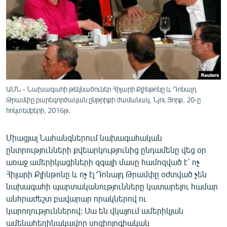
ՄԻՋԱԶԳԱՅԻՆ
ՄՇԱԿՈՒՅԹ
ՍՊՈՐՏ
ՄԵԿՆԱԲԱՆՈՒԹՅՈՒՆ
ՏՏ ԵՒ ԻՆՏԵՐՆԵՏ
ԱՄՆ - Նախագահի թեկնածուներ Հիլարի Քլինթոնը և Դոնալդ
ԿՈՐՈՆԱՎԻՐՈՒՍ
Թրամփը բարեգործական ընթրիքի ժամանակ, Նյու Յորք, 20-ը
հոկտեմբերի, 2016թ․
ԱՐԽԻՎ
ՏԵՍԱՆՅՈՒԹԵՐ
Միացյալ Նահանգներում նախագահական
ընտրությունների քվեարկությունից ընդամենը վեց օր
ԲԱՆԱՎԵՃ
առաջ ամերիկացիների զգալի մասը համոզված է` ոչ
ՁԳՏԵԼՈՎ ԼԱՎԱԳՈՒՅՆԻՆ
Հիլարի Քլինթոնը և ոչ էլ Դոնալդ Թրամփը օժտված չեն
նախագահի պարտականությունները կատարելու համար
ՓՈԴՔԱՍԹ
անհրաժեշտ բավարար որակներով ու
կարողություններով: Սա են վկայում ամերիկյան
Հայերեն
ամենահեղինակավոր սոցիոլոգիական