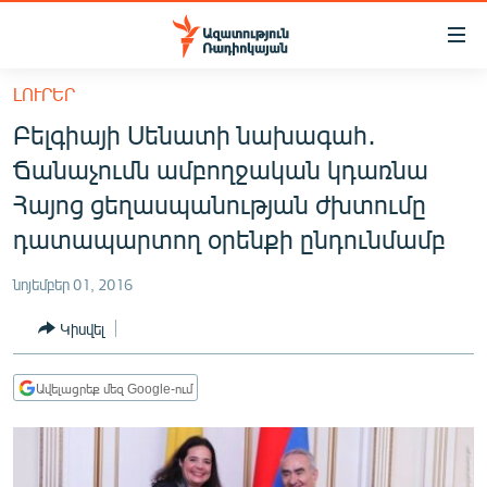
Մատչելիության
հղումներ
Անցնել
ԼՈՒՐԵՐ
հիմնական
ԱԶԱՏՈՒԹՅՈՒՆ TV
Բելգիայի Սենատի նախագահ․
բովանդակությանը
ՀԱՅԱՍՏԱՆ
Անցնել
Ճանաչումն ամբողջական կդառնա
հիմնական
ՔԱՂԱՔԱԿԱՆ
Հայոց ցեղասպանության ժխտումը
մենյուին
ԸՆՏՐՈՒԹՅՈՒՆՆԵՐ 2026
դատապարտող օրենքի ընդունմամբ
Որոնում
ԻՐԱՎՈՒՆՔ
նոյեմբեր 01, 2016
ՀԱՍԱՐԱԿՈՒԹՅՈՒՆ
Կիսվել
ՏՆՏԵՍՈՒԹՅՈՒՆ
ՂԱՐԱԲԱՂ
Ավելացրեք մեզ Google-ում
ՊԱՏԵՐԱԶՄԻ 6 ՇԱԲԱԹՆԵՐԸ
ՏԱՐԱԾԱՇՐՋԱՆ