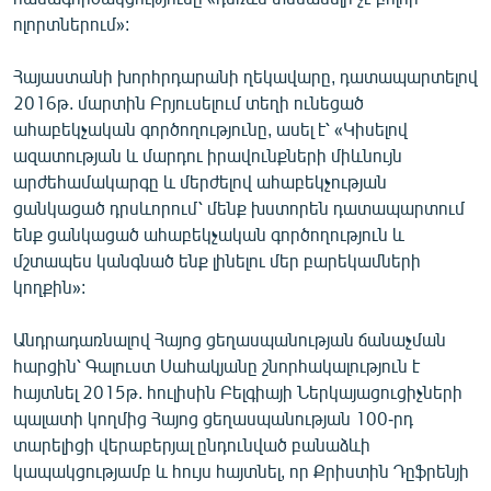
English
ոլորտներում»:
Русский
Հայաստանի խորհրդարանի ղեկավարը, դատապարտելով
2016թ. մարտին Բրյուսելում տեղի ունեցած
ՀԵՏԵՎԵՔ ՄԵԶ
ահաբեկչական գործողությունը, ասել է՝ «Կիսելով
ազատության և մարդու իրավունքների միևնույն
արժեհամակարգը և մերժելով ահաբեկչության
ցանկացած դրսևորում՝ մենք խստորեն դատապարտում
ենք ցանկացած ահաբեկչական գործողություն և
մշտապես կանգնած ենք լինելու մեր բարեկամների
«Ազատության» բոլոր կայքերը
կողքին»:
Անդրադառնալով Հայոց ցեղասպանության ճանաչման
հարցին՝ Գալուստ Սահակյանը շնորհակալություն է
հայտնել 2015թ. հուլիսին Բելգիայի Ներկայացուցիչների
պալատի կողմից Հայոց ցեղասպանության 100-րդ
տարելիցի վերաբերյալ ընդունված բանաձևի
կապակցությամբ և հույս հայտնել, որ Քրիստին Դըֆրենյի