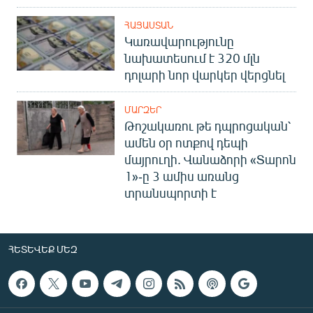
ՀԱՅԱՍՏԱՆ
Կառավարությունը
նախատեսում է 320 մլն
դոլարի նոր վարկեր վերցնել
ՄԱՐԶԵՐ
Թոշակառու թե դպրոցական՝
ամեն օր ոտքով դեպի
մայրուղի. Վանաձորի «Տարոն
1»-ը 3 ամիս առանց
տրանսպորտի է
ՀԵՏԵՎԵՔ ՄԵԶ