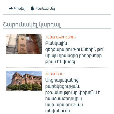
Կիսվել
Հետևեք մեզ
Շարունակել կարդալ
ՀԱՍԱՐԱԿՈՒԹՅՈՒՆ
Բանկային
զեղծարարությունների՞, թե՞
միայն դրանցից բողոքների
թիվն է նվազել
ՀԱՅԱՍՏԱՆ
Սոցիալականից՝
բարեկեցության.
իշխանությունը փոխո՞ւմ է
հանձնաժողովի և
նախարարության
անվանումը