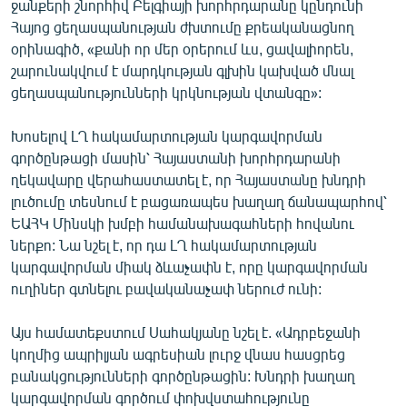
ջանքերի շնորհիվ Բելգիայի խորհրդարանը կընդունի
Հայոց ցեղասպանության ժխտումը քրեականացնող
օրինագիծ, «քանի որ մեր օրերում ևս, ցավալիորեն,
շարունակվում է մարդկության գլխին կախված մնալ
ցեղասպանությունների կրկնության վտանգը»:
Խոսելով ԼՂ հակամարտության կարգավորման
գործընթացի մասին՝ Հայաստանի խորհրդարանի
ղեկավարը վերահաստատել է, որ Հայաստանը խնդրի
լուծումը տեսնում է բացառապես խաղաղ ճանապարհով՝
ԵԱՀԿ Մինսկի խմբի համանախագահների հովանու
ներքո: Նա նշել է, որ դա ԼՂ հակամարտության
կարգավորման միակ ձևաչափն է, որը կարգավորման
ուղիներ գտնելու բավականաչափ ներուժ ունի:
Այս համատեքստում Սահակյանը նշել է. «Ադրբեջանի
կողմից ապրիլյան ագրեսիան լուրջ վնաս հասցրեց
բանակցությունների գործընթացին: Խնդրի խաղաղ
կարգավորման գործում փոխվստահությունը