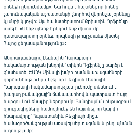
օրենքի ընդունմամբ»: Նա հույս է հայտնել, որ իրենց
շարունակական աշխատանքի շնորհիվ վերոնշյալ օրենքը
կյանքի կկոչվի: Այս համատեքստում Քրիստին Դըֆրենյը
ասել է. «Մենք պետք է ընդունենք ժխտումը
դատապարտող օրենք, որպեսզի թույլ չտանք ժխտել
Հայոց ցեղասպանությունը»:
Անդրադառնալով Լեռնային Ղարաբաղի
հակամարտության խնդրին՝ տիկին Դըֆրենյը բարձր է
գնահատել ԵԱՀԿ Մինսկի խմբի համանախագահների
գործունեությունըև նշել, որ Բելգիան Լեռնային
Ղարաբաղի հակամարտության լուծումը տեսնում է
խաղաղ բանակցային ճանապարհով և պատրաստ է այդ
հարցում ունենալ իր ներդրումը: Հանդիպման ընթացքում
զրուցակիցները համոզմունք են հայտնել, որ կարվի
հնարավորը՝ Հայաստանիև Բելգիայի միջև
համագործակցության առավել սերտացման և ընդլայնման
ուղղությամբ: