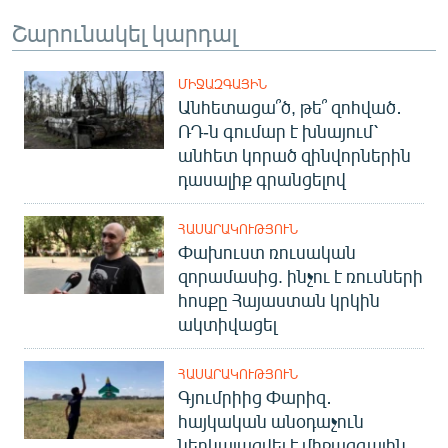
Շարունակել կարդալ
ՄԻՋԱԶԳԱՅԻՆ
Անհետացա՞ծ, թե՞ զոհված․
ՌԴ-ն գումար է խնայում՝
անհետ կորած զինվորներին
դասալիք գրանցելով
ՀԱՍԱՐԱԿՈՒԹՅՈՒՆ
Փախուստ ռուսական
զորամասից. ինչու է ռուսների
հոսքը Հայաստան կրկին
ակտիվացել
ՀԱՍԱՐԱԿՈՒԹՅՈՒՆ
Գյումրիից Փարիզ․
հայկական անօդաչուն
ներկայացվել է միջազգային