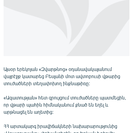
ՄԻՋԱԶԳԱՅԻՆ
ՄՇԱԿՈՒՅԹ
ՍՊՈՐՏ
ՄԵԿՆԱԲԱՆՈՒԹՅՈՒՆ
ՏՏ ԵՒ ԻՆՏԵՐՆԵՏ
ԿՈՐՈՆԱՎԻՐՈՒՍ
Այսօր երեկոյան «Զվարթնոց» օդանավակայանում
ԱՐԽԻՎ
վայրէջք կատարեց Բեսլանի մոտ ավտոբուսի վթարից
ՏԵՍԱՆՅՈՒԹԵՐ
տուժածների տեղափոխող ինքնաթիռը:
ԲԱՆԱՎԵՃ
«Ազատության» հետ զրույցում տուժածները պատմեցին,
ՁԳՏԵԼՈՎ ԼԱՎԱԳՈՒՅՆԻՆ
որ վթարի պահին հիմնականում քնած են եղել և
արթնացել են աղետից:
ՓՈԴՔԱՍԹ
ՀՀ արտակարգ իրավիճակների նախարարությունից
Հայերեն