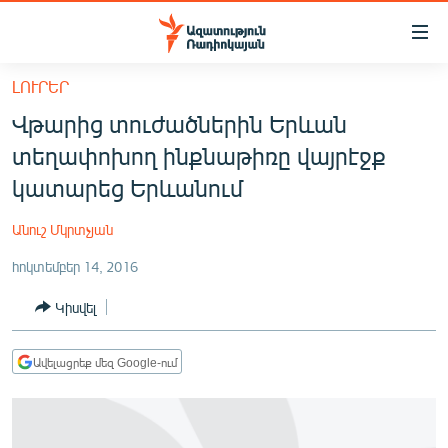
Մատչելիության
հղումներ
Անցնել
ԼՈՒՐԵՐ
հիմնական
ԱԶԱՏՈՒԹՅՈՒՆ TV
Վթարից տուժածներին Երևան
բովանդակությանը
ՀԱՅԱՍՏԱՆ
Անցնել
տեղափոխող ինքնաթիռը վայրէջք
հիմնական
ՔԱՂԱՔԱԿԱՆ
կատարեց Երևանում
մենյուին
ԸՆՏՐՈՒԹՅՈՒՆՆԵՐ 2026
Որոնում
Անուշ Մկրտչյան
ԻՐԱՎՈՒՆՔ
հոկտեմբեր 14, 2016
ՀԱՍԱՐԱԿՈՒԹՅՈՒՆ
Կիսվել
ՏՆՏԵՍՈՒԹՅՈՒՆ
ՂԱՐԱԲԱՂ
Ավելացրեք մեզ Google-ում
ՊԱՏԵՐԱԶՄԻ 6 ՇԱԲԱԹՆԵՐԸ
ՏԱՐԱԾԱՇՐՋԱՆ