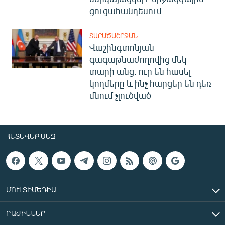
ցուցահանդեսում
ՏԱՐԱԾԱՇՐՋԱՆ
Վաշինգտոնյան
գագաթնաժողովից մեկ
տարի անց. ուր են հասել
կողմերը և ինչ հարցեր են դեռ
մնում չլուծված
ՀԵՏԵՎԵՔ ՄԵԶ
ՄՈՒԼՏԻՄԵԴԻԱ
ԲԱԺԻՆՆԵՐ