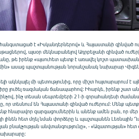
հանգստացած է «Իսկանդերներով» և Հայաստանի զինված ու
ընթացներով, այսօր մեկնաբանելով Ադրբեջանի զինված ուժե
անը, թե իրենք «այսուհետ պետք է առավել կոշտ պատասխա
մին» ասաց պաշտպանության նորանշանակ նախարար Վիգեն
րելի ակնկալել մի պետությունից, որը միշտ հայտարարում է այ
նդիրը լուծել ռազմական ճանապարհով: Իհարկե, իրենք շատ
ն ինչով, ինչ տեսան սեպտեմբերի 21-ի զորահանդեսի ժամանա
, որ տեսնում են Հայաստանի զինված ուժերում: Մենք պետ
նք հնարավոր զարգացումներին և անենք ամեն բան, որ մեր
կի լինեն հետ մղել նման փորձերը և պաշտպանեն Լեռնային
ն բնակչության անվտանգությունը», - «Ազատության» հետ զ
նախարարը: