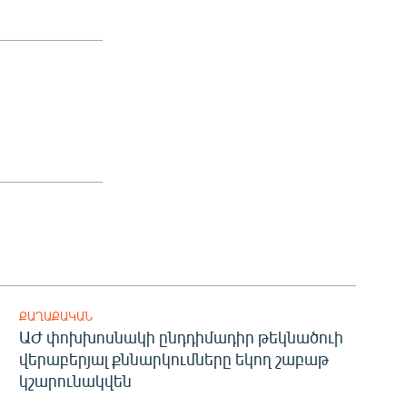
ՔԱՂԱՔԱԿԱՆ
ԱԺ փոխխոսնակի ընդդիմադիր թեկնածուի
վերաբերյալ քննարկումները եկող շաբաթ
կշարունակվեն