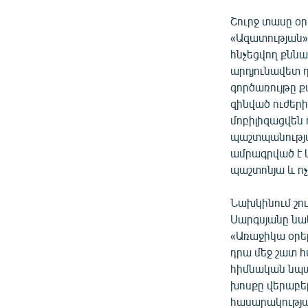
Շուրջ տասը օ
«Ազատության»
հնչեցվող քննա
արդյունավետ 
գործառույթը 
զինված ուժերի
մոբիլիզացվեն 
պաշտպանությա
ամրագրված է 
պաշտոնյա և ոչ
Նախկինում շ
Սարգսյանը նա
«Առաջիկա օրեր
դրա մեջ շատ 
հիմնական նպատ
խոսքը վերաբե
հասարակության