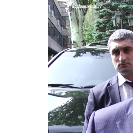
ՄԻՋԱԶԳԱՅԻՆ
ՄՇԱԿՈՒՅԹ
ՍՊՈՐՏ
ՄԵԿՆԱԲԱՆՈՒԹՅՈՒՆ
ՏՏ ԵՒ ԻՆՏԵՐՆԵՏ
ԿՈՐՈՆԱՎԻՐՈՒՍ
ԱՐԽԻՎ
ՏԵՍԱՆՅՈՒԹԵՐ
ԲԱՆԱՎԵՃ
ՁԳՏԵԼՈՎ ԼԱՎԱԳՈՒՅՆԻՆ
ՓՈԴՔԱՍԹ