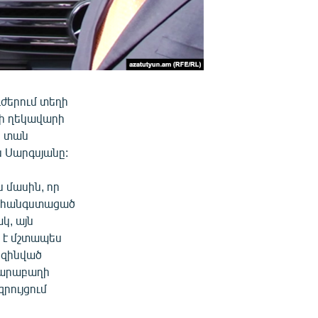
ժերում տեղի
րի ղեկավարի
ն տան
 Սարգսյանը:
ն մասին, որ
 անհանգստացած
կ, այն
ք է մշտապես
 զինված
 Ղարաբաղի
րույցում