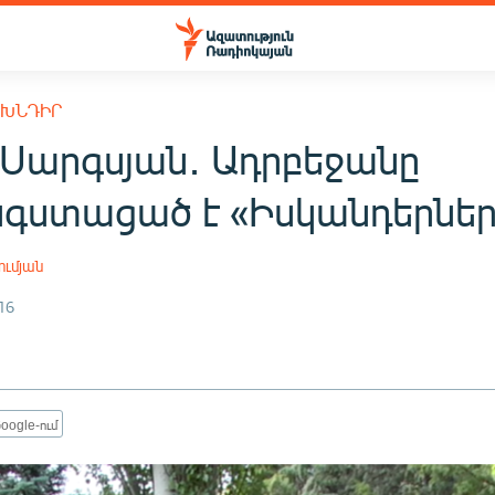
 ԽՆԴԻՐ
 Սարգսյան․ Ադրբեջանը
գստացած է «Իսկանդերներ
ւմյան
16
oogle-ում