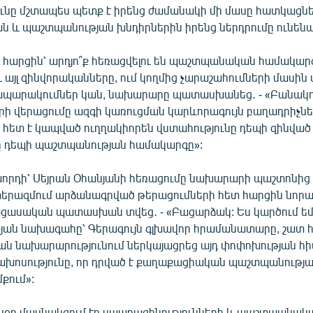
ւնը մշտապես պետք է իրենց ժամանակի մի մասը հատկացնե
ն և պաշտպանության խնդիրներին իրենց ներդրումը ունենալ
 հարցին՝ արդյո՞ք հեռացվելու են պաշտպանական համակարգ
ւ այլ զինվորականները, ում կողմից չարաշահումների մասին 
ապարակումներ կան, նախարարը պատասխանեց․ - «Բանակո
րի վերացումը ազգի կառուցման կարևորագույն բաղադրիչներ
 հետ է կապված ուղղակիորեն վստահությունը դեպի զինված 
ը դեպի պաշտպանության համակարգը»:
ախորդի՝ Սեյրան Օհանյանի հեռացումը նախարարի պաշտոնից
երազմում արձանագրված թերացումների հետ հարցին նոր
ասական պատասխան տվեց․ - «Բացարձակ: Ես կարծում եմ
ան նախագահը՝ Գերագույն գլխավոր հրամանատարը, շատ 
ն նախարարությունում ներկայացրեց այդ փոփոխության հի
խոսությունը, որ դրված է քաղաքացիական պաշտպանությ
մքում»:
օր մասնակցում էր սպառազինությունների և պաշտպանակ