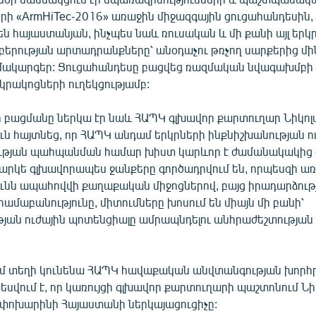
րի «ArmHiTec-2016» առաջին միջազգային ցուցահանդեսին,
ն հայաստանյան, ինչպես նաև ռուսական և մի քանի այլ երկ
բերության արտադրանքները՝ անօդաչու թռչող սարքերից մ
մակարգեր: Ցուցահանդեսը բացվեց ռազմական նվագախմբի
կրակոցների ուղեկցությամբ:
 բացմանը ներկա էր նաև ՀԱՊԿ գլխավոր քարտուղար Նիկոլա
ւն հայտնեց, որ ՀԱՊԿ անդամ երկրների ինքնիշխանության 
ւթյան պահպանման համար խիստ կարևոր է ժամանակակից
Իհարկե գլխավորապես ջանքերը գործադրվում են, որպեսզի ա
ւնն ապահովվի քաղաքական միջոցներով, բայց իրադարձութ
մաբանությունը, միտումները խոսում են միայն մի բանի՝
ան ուժային պոտենցիալը ամրապնդելու անհրաժեշտության մ
մ տեղի կունենա ՀԱՊԿ հավաքական անվտանգության խորհր
վում է, որ կառույցի գլխավոր քարտուղարի պաշտոնում Նի
 կփոխարինի Հայաստանի ներկայացուցիչը: