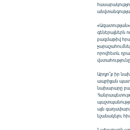
հասարակությո
անվտանգությա
«Ազատության»
գեներալներն ո
բազմաթիվ հր
չարաշահումնե
որովհետև դրա
վստահություն
Արդյո՞ք իր ն
ապրիլյան պատ
նախարարը բաց
Հանրապետությ
պաշտպանությա
այն գաղափարա
նշանակելու հի
Նախարարն այս