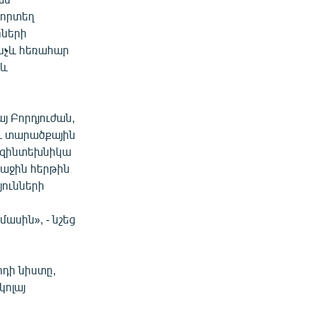
 որտեղ
րների
ինչև հեռահար
 և
յ Բորդյուժան,
ու տարածքային
 զինտեխնիկա
ռաջին հերթին
յունների
ասին», - նշեց
դի նիստը,
կոլայ