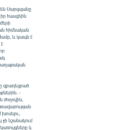
են Սարգսյանը
իր հասցեին
ւժերի
յան հիմնական
ամբ, և կապն է
 է
որ
ակ
 քաղաքական
ը զբաղեցրած
ներին․ -
ն ժողովին,
կառավարության
 խոսելու,
 չի նշանակում
 կառույցները և