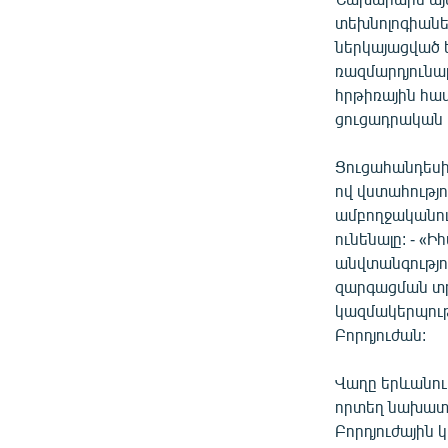
տեխնոլոգիանե
ներկայացված ե
ռազմարդյունա
հրթիռային հա
ցուցադրական 
Ցուցահանդեսի
ով վստահությո
ամբողջականո
ունենալը: - «
անվտանգությո
զարգացման տրա
կազմակերպությ
Բորդյուժան:
Վաղը երևանու
որտեղ նախատես
Բորդյուժային