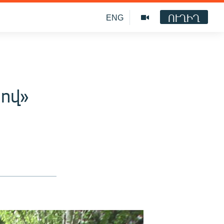
ՈՒՂԻՂ
ENG
ով»