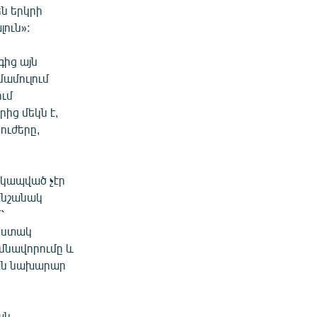
ն երկրի
ուն»:
ից այն
մամուլում
ւմ
ից մեկն է,
ուժերը,
 կապված չէր
անշանակ
՝
հստակ
մնավորումը և
ան նախարար
ան