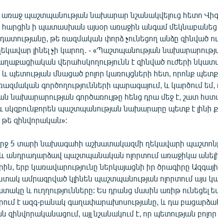
ր առաջ պաշտպանության նախարար նշանակվելուց հետո Վիգ
 հարցին ի պատասխան այսօր առաջին անգամ մեկնաբանեց 
դատությանը, թե ռազմական փորձ չունեցող անձը զինված ո
ղեկավար լինել չի կարող․ - «Պաշտպանության նախարարութ
քաղաքացիական վերահսկողությունն է զինված ուժերի նկատմ
 և պետության մնացած բոլոր կառույցների հետ, որոնք պետք
ռազմական գործողությունների պարագայում, և կարծում եմ, 
ն նախարարության գործառույթը հենց դրա մեջ է, շատ հստ
և սկզբունքորեն պաշտպանության նախարարը պետք է լինի
 թե զինվորական»:
ուրջ 5 տարի նախագահի աշխատակազմի ղեկավարի պաշտոն
և անդրադարձավ պաշտպանական ոլորտում առաջիկա անելիք
ին, երբ կառավարությունը ներկայացնի իր ծրագիրը Ազգայի
հստակ ամրագրված կլինեն պաշտպանության ոլորտում այս 
ակը և ուղղությունները: Ես դրանց մասին առիթ ունեցել եմ
րում է ազգ-բանակ գաղափարախոսությանը, և դա բացարձակ
 զինվորականացում, այլ նշանակում է, որ պետության բոլոր