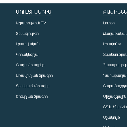
ՄՈՒԼՏԻՄԵԴԻԱ
ԲԱԺԻՆՆԵ
Ազատություն TV
Լուրեր
Տեսանյութեր
Քաղաքակա
Լրատվական
Իրավունք
Կիրակնօրյա
Տնտեսությու
Ռադիոծրագրեր
Հասարակութ
Առավոտյան ծրագիր
Ղարաբաղյան
Ցերեկային ծրագիր
Տարածաշրջ
Հայերեն
Երեկոյան ծրագիր
Միջազգային
English
ՏՏ և Ինտեր
Русский
Մշակույթ
ՀԵՏԵՎԵՔ ՄԵԶ