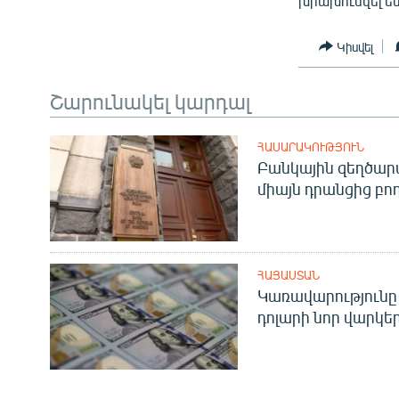
խրախուսվել ե
Կիսվել
Շարունակել կարդալ
ՀԱՍԱՐԱԿՈՒԹՅՈՒՆ
Բանկային զեղծարա
միայն դրանցից բող
ՀԱՅԱՍՏԱՆ
Կառավարությունը 
դոլարի նոր վարկեր