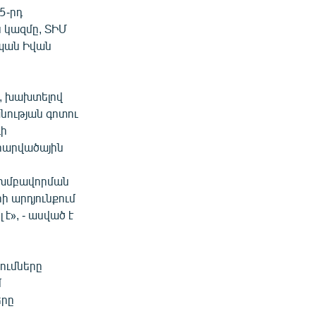
5-րդ
 կազմը, ՏԻՄ
սպան Իվան
, խախտելով
նության գոտու
դի
 հարվածային
լ խմբավորման
ի արդյունքում
», - ասված է
ումները
մ
երը