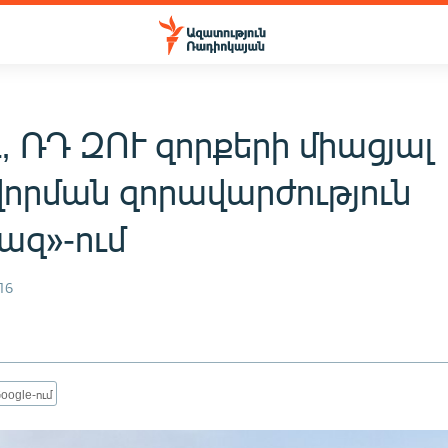
, ՌԴ ԶՈՒ զորքերի միացյալ
որման զորավարժություն
ազ»-ում
16
oogle-ում