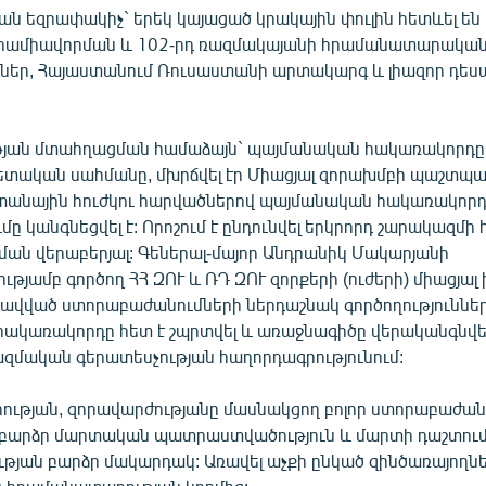
ն եզրափակիչ` երեկ կայացած կրակային փուլին հետևել են 
րամիավորման և 102-րդ ռազմակայանի հրամանատարական
չներ, Հայաստանում Ռուսաստանի արտակարգ և լիազոր դե
թյան մտահղացման համաձայն` պայմանական հակառակորդը
տական սահմանը, մխրճվել էր Միացյալ զորախմբի պաշտպա
ետանային հուժկու հարվածներով պայմանական հակառակոր
 կանգնեցվել է: Որոշում է ընդունվել երկրորդ շարակազմի
ման վերաբերյալ: Գեներալ-մայոր Անդրանիկ Մակարյանի
յամբ գործող ՀՀ ԶՈՒ և ՌԴ ԶՈՒ զորքերի (ուժերի) միացյա
րավված ստորաբաժանումների ներդաշնակ գործողություններ
ակառակորդը հետ է շպրտվել և առաջնագիծը վերականգնվել է
զմական գերատեսչության հաղորդագրությունում:
ւթյան, զորավարժությանը մասնակցող բոլոր ստորաբաժան
ն բարձր մարտական պատրաստվածություն և մարտի դաշտու
թյան բարձր մակարդակ: Առավել աչքի ընկած զինծառայողն