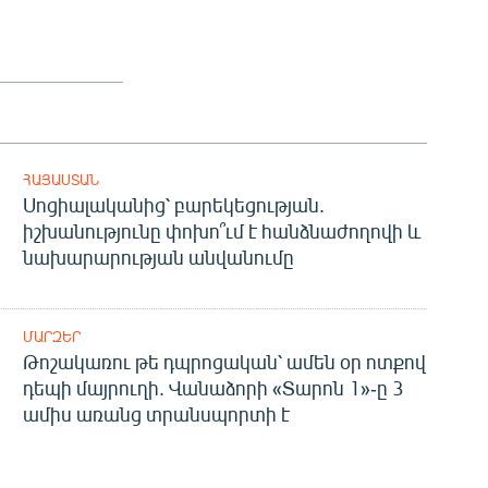
ՀԱՅԱՍՏԱՆ
Սոցիալականից՝ բարեկեցության.
իշխանությունը փոխո՞ւմ է հանձնաժողովի և
նախարարության անվանումը
ՄԱՐԶԵՐ
Թոշակառու թե դպրոցական՝ ամեն օր ոտքով
դեպի մայրուղի. Վանաձորի «Տարոն 1»-ը 3
ամիս առանց տրանսպորտի է