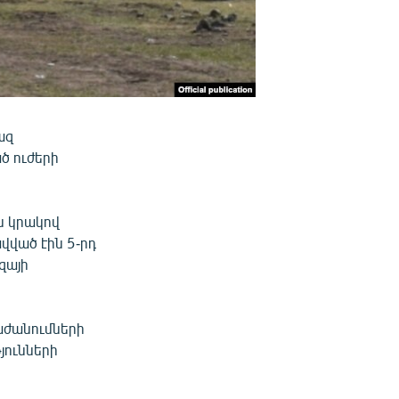
ազ
ծ ուժերի
 կրակով
ված էին 5-րդ
զայի
աժանումների
յունների