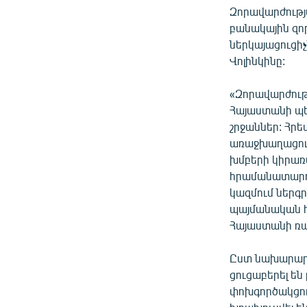
Զորավարժությա
բանակային զո
ներկայացուցի
Վոլինկինը:
«Զորավարժու
Հայաստանի պե
շրջաններ: Հր
առաջխաղացումը
խմբերի կիրառ
հրամանատարութ
կազմում ներգ
պայմանական հ
Հայաստանի ռա
Ըստ նախարարո
ցուցաբերել ե
փոխգործակցու