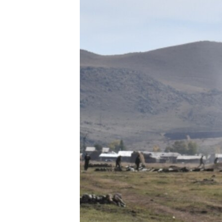
ՄԻՋԱԶԳԱՅԻՆ
ՄՇԱԿՈՒՅԹ
ՍՊՈՐՏ
ՄԵԿՆԱԲԱՆՈՒԹՅՈՒՆ
ՏՏ ԵՒ ԻՆՏԵՐՆԵՏ
ԿՈՐՈՆԱՎԻՐՈՒՍ
ԱՐԽԻՎ
ՏԵՍԱՆՅՈՒԹԵՐ
ԲԱՆԱՎԵՃ
ՁԳՏԵԼՈՎ ԼԱՎԱԳՈՒՅՆԻՆ
ՓՈԴՔԱՍԹ