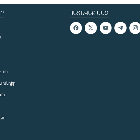
Ր
ՀԵՏԵՎԵՔ ՄԵԶ
ն
ն
յուն
 խնդիր
ան
նետ