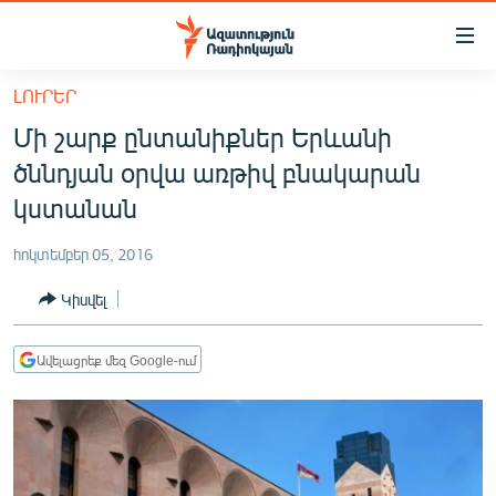
Մատչելիության
հղումներ
Անցնել
ԼՈՒՐԵՐ
հիմնական
ԱԶԱՏՈՒԹՅՈՒՆ TV
Մի շարք ընտանիքներ Երևանի
բովանդակությանը
ՀԱՅԱՍՏԱՆ
Անցնել
ծննդյան օրվա առթիվ բնակարան
հիմնական
ՔԱՂԱՔԱԿԱՆ
կստանան
մենյուին
ԸՆՏՐՈՒԹՅՈՒՆՆԵՐ 2026
Որոնում
հոկտեմբեր 05, 2016
ԻՐԱՎՈՒՆՔ
Կիսվել
ՀԱՍԱՐԱԿՈՒԹՅՈՒՆ
ՏՆՏԵՍՈՒԹՅՈՒՆ
Ավելացրեք մեզ Google-ում
ՂԱՐԱԲԱՂ
ՊԱՏԵՐԱԶՄԻ 6 ՇԱԲԱԹՆԵՐԸ
ՏԱՐԱԾԱՇՐՋԱՆ