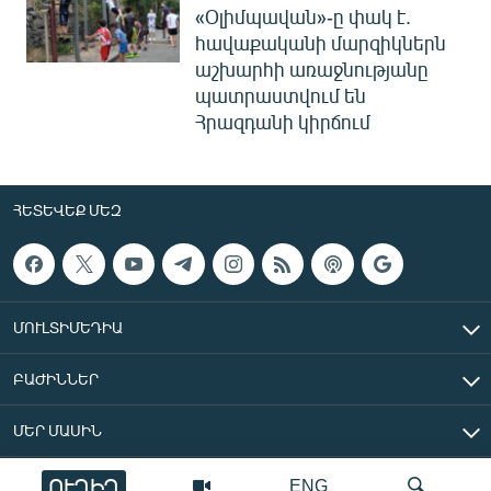
«Օլիմպավան»-ը փակ է.
հավաքականի մարզիկներն
աշխարհի առաջնությանը
պատրաստվում են
Հրազդանի կիրճում
ՀԵՏԵՎԵՔ ՄԵԶ
ՄՈՒԼՏԻՄԵԴԻԱ
ԲԱԺԻՆՆԵՐ
ՄԵՐ ՄԱՍԻՆ
ՈՒՂԻՂ
ENG
«Ազատ Եվրոպա/Ազատություն» ռադիոկայան © 2026