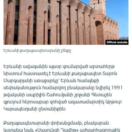
ՄԻՋԱԶԳԱՅԻՆ
ՄՇԱԿՈՒՅԹ
ՍՊՈՐՏ
ՄԵԿՆԱԲԱՆՈՒԹՅՈՒՆ
ՏՏ ԵՒ ԻՆՏԵՐՆԵՏ
Երևանի քաղաքապետարանի շենքը
ԿՈՐՈՆԱՎԻՐՈՒՍ
Երևանի ավագանին այսօր գումարված արտահերթ
ԱՐԽԻՎ
նիստում հաստատել է Երևանի քաղաքապետ Տարոն
ՏԵՍԱՆՅՈՒԹԵՐ
Մարգարյանի առաջարկը՝ Երևան համայնքի
սեփականություն համարվող բնակարանը նվիրել 1991
ԲԱՆԱՎԵՃ
թվականի ապրիլին Շահումյանի շրջանի Գետաշեն
ՁԳՏԵԼՈՎ ԼԱՎԱԳՈՒՅՆԻՆ
գյուղում հերոսաբար զոհված ազատամարտիկ Արթուր
Կարապետյանի ընտանիքին:
ՓՈԴՔԱՍԹ
Քաղաքապետարանի փոխանցմամբ, բնակարան
Հայերեն
կստանա նաև «Սասունցի Դավիթ» աշխարհազորային