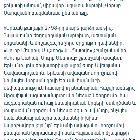
ջոկատի անդամ, վիրավոր ազատամարտիկ Վիրաբ
English
Սարգսյանի բազմանդամ ընտանիքը։
Русский
«Երևան քաղաքի 2798-րդ տարեդարձի առթիվ,
ՀԵՏԵՎԵՔ ՄԵԶ
Հայաստանի ժողովրդական արտիստ, պետական
մրցանակի և միջազգային չորս մրցույթի դափնեկիր,
«Սուրբ Մեսրոպ Մաշտոց» և «Պատվո» շքանշանակիր,
«Սուրբ Սահակ, Սուրբ Մեսրոպ» շքանշանի ասպետ,
Երևանի կոնսերվատորիայի պրոֆեսոր Սվետլանա
Նավասարդյանին, Երևանի ավագանու որոշումով
«Ազատության» բոլոր կայքերը
նույնպես կտրամադրվի Երևան համայնքի
սեփականություն համարվող բնակարան: Հաշվի առնելով
Արցախյան ազատամարտում ունեցած ներդրումը, հայ
ազգագրական ու հայրենասիրական երգերի ստեղծման և
տարածման գործում ունեցած զգալի ավանդը, ինչպես
նաև բնակարանային պայմանների խիստ
կարիքավորությունը՝ Երևանի ավագանու որոշումով
բնակարան կտրամադրվի նաև Հայաստանի մշակույթի