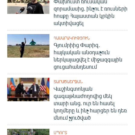
Փախուստ ռուսական
զորամասից. ինչու է ռուսների
հոսքը Հայաստան կրկին
ակտիվացել
ՀԱՍԱՐԱԿՈՒԹՅՈՒՆ
Գյումրիից Փարիզ․
հայկական անօդաչուն
ներկայացվել է միջազգային
ցուցահանդեսում
ՏԱՐԱԾԱՇՐՋԱՆ
Վաշինգտոնյան
գագաթնաժողովից մեկ
տարի անց. ուր են հասել
կողմերը և ինչ հարցեր են դեռ
մնում չլուծված
ՍՊՈՐՏ