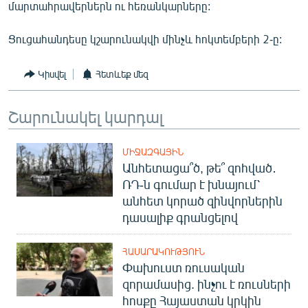
մարտահրավերներն ու հեռանկարները:
Ցուցահանդեսը կշարունակվի մինչև հոկտեմբերի 2-ը:
Կիսվել
Հետևեք մեզ
Շարունակել կարդալ
ՄԻՋԱԶԳԱՅԻՆ
Անհետացա՞ծ, թե՞ զոհված․
ՌԴ-ն գումար է խնայում՝
անհետ կորած զինվորներին
դասալիք գրանցելով
ՀԱՍԱՐԱԿՈՒԹՅՈՒՆ
Փախուստ ռուսական
զորամասից. ինչու է ռուսների
հոսքը Հայաստան կրկին