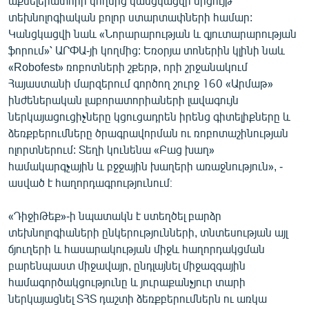
աքսելերատորի կողմից կանցկացվի մրցույթ
English
տեխնոլոգիական բոլոր ստարտափների համար:
Կանցկացվի նաև «Նորարարության և գյուտարարության
Русский
ֆորում»՝ ԱՐՓԱ-յի կողմից: Եռօրյա տոներին կլինի նաև
«Robofest» ռոբոտների շքերթ, որի շրջանակում
ՀԵՏԵՎԵՔ ՄԵԶ
Հայաստանի մարզերում գործող շուրջ 160 «Արմաթ»
ինժեներական լաբորատորիաների լավագույն
ներկայացուցիչները կցուցադրեն իրենց գիտելիքները և
ձեռքբերումները ծրագրավորման ու ռոբոտաշինության
ոլորտներում: Տեղի կունենա «Բաց խաղ»
համակարգչային և բջջային խաղերի առաջնություն», -
«Ազատության» բոլոր կայքերը
ասված է հաղորդագրությունում։
«ԴիջիԹեք»-ի նպատակն է ստեղծել բարձր
տեխնոլոգիաների ընկերությունների, տնտեսության այլ
ճյուղերի և հասարակության միջև հաղորդակցման
բարենպաստ միջավայր, ընդլայնել միջազգային
համագործակցությունը և յուրաքանչյուր տարի
ներկայացնել ՏՀՏ դաշտի ձեռքբերումներն ու առկա