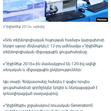
ՄԻՋԱԶԳԱՅԻՆ
ՄՇԱԿՈՒՅԹ
ՍՊՈՐՏ
«ԴիջիթԹեք 2012», արխիվ
ՄԵԿՆԱԲԱՆՈՒԹՅՈՒՆ
«Տոն տեխնոլոգիական հայության համար» կարգախոսի
ՏՏ ԵՒ ԻՆՏԵՐՆԵՏ
ներքո այսօր մեկնարկել է 12-րդ ամենամյա «ԴիջիԹեք»
ԿՈՐՈՆԱՎԻՐՈՒՍ
տեխնոլոգիական միջազգային ցուցահանդեսը։
ԱՐԽԻՎ
«ԴիջիԹեք 2016»-ին մասնակցում են 120-ից ավելի
ՏԵՍԱՆՅՈՒԹԵՐ
տեղական և միջազգային ընկերություններ:
ԲԱՆԱՎԵՃ
Այս տարի Հնդկաստանը հանդես է գալիս որպես
ՁԳՏԵԼՈՎ ԼԱՎԱԳՈՒՅՆԻՆ
ցուցահանդեսի գործընկեր երկիր և ներկայացված է
կոնսոլիդացված տաղավարով:
ՓՈԴՔԱՍԹ
«ԴիջիԹեքի» շրջանակում ռուսական GenerationS
Հայերեն