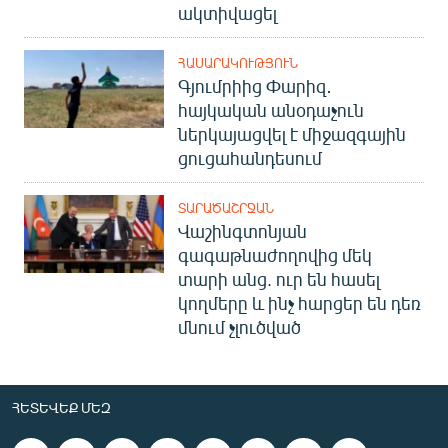
ակտիվացել
ՀԱՍԱՐԱԿՈՒԹՅՈՒՆ
Գյումրիից Փարիզ․
հայկական անօդաչուն
ներկայացվել է միջազգային
ցուցահանդեսում
ՏԱՐԱԾԱՇՐՋԱՆ
Վաշինգտոնյան
գագաթնաժողովից մեկ
տարի անց. ուր են հասել
կողմերը և ինչ հարցեր են դեռ
մնում չլուծված
ՀԵՏԵՎԵՔ ՄԵԶ