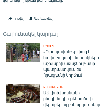
վերահսկողության բարձրացումը:
Կիսվել
Հետևեք մեզ
Շարունակել կարդալ
ՍՊՈՐՏ
«Օլիմպավան»-ը փակ է.
հավաքականի մարզիկներն
աշխարհի առաջնությանը
պատրաստվում են
Հրազդանի կիրճում
ՔԱՂԱՔԱԿԱՆ
ԱԺ փոխխոսնակի
ընդդիմադիր թեկնածուի
վերաբերյալ քննարկումները