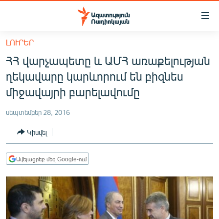
Մատչելիության
հղումներ
Անցնել
ԼՈՒՐԵՐ
հիմնական
ԱԶԱՏՈՒԹՅՈՒՆ TV
ՀՀ վարչապետը և ԱՄՀ առաքելության
բովանդակությանը
ՀԱՅԱՍՏԱՆ
Անցնել
ղեկավարը կարևորում են բիզնես
հիմնական
ՔԱՂԱՔԱԿԱՆ
միջավայրի բարելավումը
մենյուին
ԸՆՏՐՈՒԹՅՈՒՆՆԵՐ 2026
Որոնում
սեպտեմբեր 28, 2016
ԻՐԱՎՈՒՆՔ
Կիսվել
ՀԱՍԱՐԱԿՈՒԹՅՈՒՆ
ՏՆՏԵՍՈՒԹՅՈՒՆ
Ավելացրեք մեզ Google-ում
ՂԱՐԱԲԱՂ
ՊԱՏԵՐԱԶՄԻ 6 ՇԱԲԱԹՆԵՐԸ
ՏԱՐԱԾԱՇՐՋԱՆ