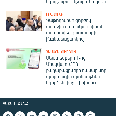
եկող շաբաթ կշարունակվեն
ԻՐԱՎՈՒՆՔ
Կաթողիկոսի գործով
առաջին դատական նիստն
ավարտվեց դատավորի
ինքնաբացարկով
ՀԱՍԱՐԱԿՈՒԹՅՈՒՆ
Սեպտեմբերի 1-ից
Մոսկվայում ՀՀ
քաղաքացիների համար նոր
պարտադիր պահանջներ
կգործեն. ինչ է փոխվում
ՀԵՏԵՎԵՔ ՄԵԶ