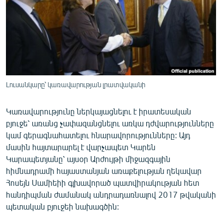
ՄԻՋԱԶԳԱՅԻՆ
ՄՇԱԿՈՒՅԹ
ՍՊՈՐՏ
ՄԵԿՆԱԲԱՆՈՒԹՅՈՒՆ
ՏՏ ԵՒ ԻՆՏԵՐՆԵՏ
Լուսանկարը՝ կառավարության լրատվականի
ԿՈՐՈՆԱՎԻՐՈՒՍ
Կառավարությունը ներկայացնելու է իրատեսական
ԱՐԽԻՎ
բյուջե՝ առանց չափազանցնելու առկա դժվարությունները
ՏԵՍԱՆՅՈՒԹԵՐ
կամ գերագնահատելու հնարավորությունները: Այդ
մասին հայտարարել է վարչապետ Կարեն
ԲԱՆԱՎԵՃ
Կարապետյանը՝ այսօր Արժույթի միջազգային
ՁԳՏԵԼՈՎ ԼԱՎԱԳՈՒՅՆԻՆ
հիմնադրամի հայաստանյան առաքելության ղեկավար
Հոսեյն Սամիեիի գլխավորած պատվիրակության հետ
ՓՈԴՔԱՍԹ
հանդիպման ժամանակ անդրադառնալով 2017 թվականի
պետական բյուջեի նախագծին:
Հայերեն