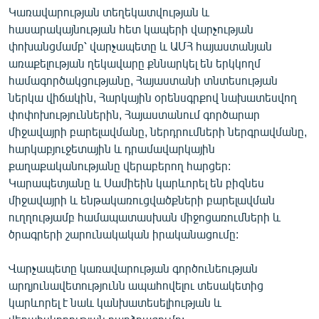
Կառավարության տեղեկատվության և
English
հասարակայնության հետ կապերի վարչության
Русский
փոխանցմամբ՝ վարչապետը և ԱՄՀ հայաստանյան
առաքելության ղեկավարը քննարկել են երկկողմ
ՀԵՏԵՎԵՔ ՄԵԶ
համագործակցությանը, Հայաստանի տնտեսության
ներկա վիճակին, Հարկային օրենսգրքով նախատեսվող
փոփոխություններին, Հայաստանում գործարար
միջավայրի բարելավմանը, ներդրումների ներգրավմանը,
հարկաբյուջետային և դրամավարկային
քաղաքականությանը վերաբերող հարցեր:
«Ազատության» բոլոր կայքերը
Կարապետյանը և Սամիեին կարևորել են բիզնես
միջավայրի և ենթակառուցվածքների բարելավման
ուղղությամբ համապատասխան միջոցառումների և
ծրագրերի շարունակական իրականացումը:
Վարչապետը կառավարության գործունեության
արդյունավետությունն ապահովելու տեսակետից
կարևորել է նաև կանխատեսելիության և