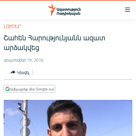
Մատչելիության
հղումներ
Անցնել
ԼՈՒՐԵՐ
հիմնական
ԱԶԱՏՈՒԹՅՈՒՆ TV
Շահեն Հարությունյանն ազատ
բովանդակությանը
ՀԱՅԱՍՏԱՆ
Անցնել
արձակվեց
հիմնական
ՔԱՂԱՔԱԿԱՆ
մենյուին
սեպտեմբեր 19, 2016
ԸՆՏՐՈՒԹՅՈՒՆՆԵՐ 2026
Որոնում
Կիսվել
ԻՐԱՎՈՒՆՔ
ՀԱՍԱՐԱԿՈՒԹՅՈՒՆ
Ավելացրեք մեզ Google-ում
ՏՆՏԵՍՈՒԹՅՈՒՆ
ՂԱՐԱԲԱՂ
ՊԱՏԵՐԱԶՄԻ 6 ՇԱԲԱԹՆԵՐԸ
ՏԱՐԱԾԱՇՐՋԱՆ