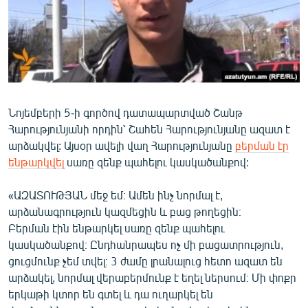
ՄԻՋԱԶԳԱՅԻՆ
ՄՇԱԿՈՒՅԹ
ՍՊՈՐՏ
ՄԵԿՆԱԲԱՆՈՒԹՅՈՒՆ
ՏՏ ԵՒ ԻՆՏԵՐՆԵՏ
Նոյեմբերի 5-ի գործով դատապարտված Շանթ
Հարությունյանի որդին՝ Շահեն Հարությունյանը ազատ է
ԿՈՐՈՆԱՎԻՐՈՒՍ
արձակվել: Այսօր ավելի վաղ Հարությունյանը
բերման էր
ԱՐԽԻՎ
ենթարկվել
սառը զենք պահելու կասկածանքով:
ՏԵՍԱՆՅՈՒԹԵՐ
«ԱԶԱՏՈՒԹՅԱՆ մեջ եմ։ Ամեն ինչ նորմալ է,
ԲԱՆԱՎԵՃ
արձանագրություն կազմեցին և բաց թողեցին։
Բերման էին ենթարկել սառը զենք պահելու
ՁԳՏԵԼՈՎ ԼԱՎԱԳՈՒՅՆԻՆ
կասկածանքով։ Ընդհանրապես ոչ մի բացատրություն,
ՓՈԴՔԱՍԹ
ցուցմունք չեմ տվել։ 3 ժամը լրանալուց հետո ազատ են
արձակել, նորմալ վերաբերմունք է եղել ներսում։ Մի փոքր
երկաթի կտոր են գտել և դա ուղարկել են
Հայերեն