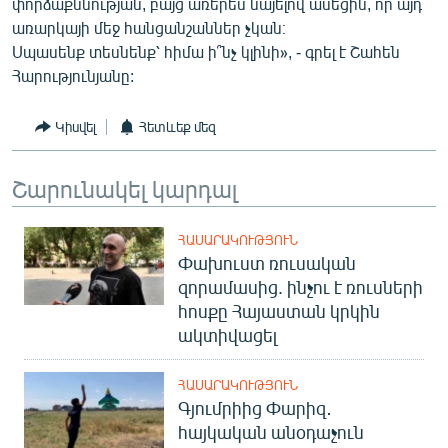
փորձաքննության, բայց առերես նայելով ասեցին, որ այդ
English
առարկայի մեջ հանցանշաններ չկան։
Սպասենք տեսնենք՝ հիմա ի՞նչ կլինի», - գրել է Շահեն
Русский
Հարությունյանը:
ՀԵՏԵՎԵՔ ՄԵԶ
Կիսվել
Հետևեք մեզ
Շարունակել կարդալ
ՀԱՍԱՐԱԿՈՒԹՅՈՒՆ
«Ազատության» բոլոր կայքերը
Փախուստ ռուսական
զորամասից. ինչու է ռուսների
հոսքը Հայաստան կրկին
ակտիվացել
ՀԱՍԱՐԱԿՈՒԹՅՈՒՆ
Գյումրիից Փարիզ․
հայկական անօդաչուն