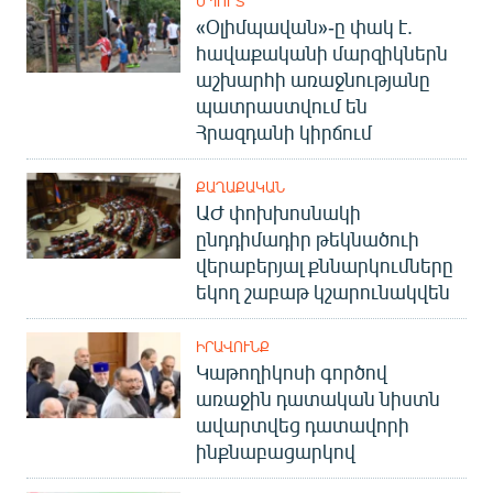
ՍՊՈՐՏ
«Օլիմպավան»-ը փակ է.
հավաքականի մարզիկներն
աշխարհի առաջնությանը
պատրաստվում են
Հրազդանի կիրճում
ՔԱՂԱՔԱԿԱՆ
ԱԺ փոխխոսնակի
ընդդիմադիր թեկնածուի
վերաբերյալ քննարկումները
եկող շաբաթ կշարունակվեն
ԻՐԱՎՈՒՆՔ
Կաթողիկոսի գործով
առաջին դատական նիստն
ավարտվեց դատավորի
ինքնաբացարկով