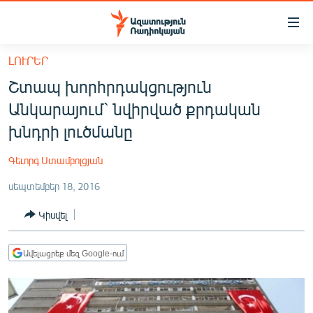
Մատչելիության
հղումներ
Անցնել
ԼՈՒՐԵՐ
հիմնական
ԱԶԱՏՈՒԹՅՈՒՆ TV
Շտապ խորհրդակցություն
բովանդակությանը
ՀԱՅԱՍՏԱՆ
Անցնել
Անկարայում` նվիրված քրդական
հիմնական
ՔԱՂԱՔԱԿԱՆ
խնդրի լուծմանը
մենյուին
ԸՆՏՐՈՒԹՅՈՒՆՆԵՐ 2026
Որոնում
Գեւորգ Ստամբոլցյան
ԻՐԱՎՈՒՆՔ
սեպտեմբեր 18, 2016
ՀԱՍԱՐԱԿՈՒԹՅՈՒՆ
Կիսվել
ՏՆՏԵՍՈՒԹՅՈՒՆ
ՂԱՐԱԲԱՂ
Ավելացրեք մեզ Google-ում
ՊԱՏԵՐԱԶՄԻ 6 ՇԱԲԱԹՆԵՐԸ
ՏԱՐԱԾԱՇՐՋԱՆ