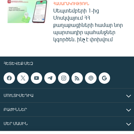
ՀԱՍԱՐԱԿՈՒԹՅՈՒՆ
Սեպտեմբերի 1-ից
Մոսկվայում ՀՀ
քաղաքացիների համար նոր
պարտադիր պահանջներ
կգործեն. ինչ է փոխվում
ՀԵՏԵՎԵՔ ՄԵԶ
ՄՈՒԼՏԻՄԵԴԻԱ
ԲԱԺԻՆՆԵՐ
ՄԵՐ ՄԱՍԻՆ