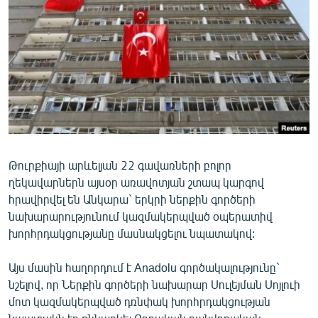
ՄԻՋԱԶԳԱՅԻՆ
ՄՇԱԿՈՒՅԹ
ՍՊՈՐՏ
ՄԵԿՆԱԲԱՆՈՒԹՅՈՒՆ
ՏՏ ԵՒ ԻՆՏԵՐՆԵՏ
ԿՈՐՈՆԱՎԻՐՈՒՍ
Թուրքիայի արևելյան 22 գավառների բոլոր
ԱՐԽԻՎ
ղեկավարներն այսօր առավոտյան շտապ կարգով
ՏԵՍԱՆՅՈՒԹԵՐ
հրավիրվել են Անկարա` երկրի ներքին գործերի
նախարարությունում կազմակերպված օպերատիվ
ԲԱՆԱՎԵՃ
խորհրդակցությանը մասնակցելու նպատակով:
ՁԳՏԵԼՈՎ ԼԱՎԱԳՈՒՅՆԻՆ
Այս մասին հաղորդում է Anadolu գործակալությունը`
ՓՈԴՔԱՍԹ
նշելով, որ Ներքին գործերի նախարար Սուլեյման Սոյլուի
մոտ կազմակերպված դռնփակ խորհրդակցության
Հայերեն