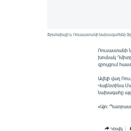
Ֆրանսիայի և Ռուսաստանի նախագահներ Ֆրան
Ռուսաստանի ն
խոսնակ Դմիտր
զրույցում հաստ
Ավելի վաղ Ռո
Վալենտինա Մա
նախագահը այցե
«Այո: Պատրաստվ
Կիսվել