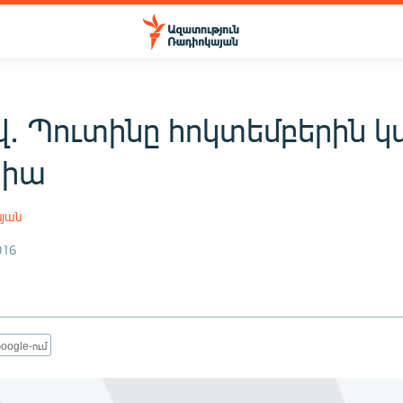
․ Պուտինը հոկտեմբերին կա
սիա
սյան
016
oogle-ում