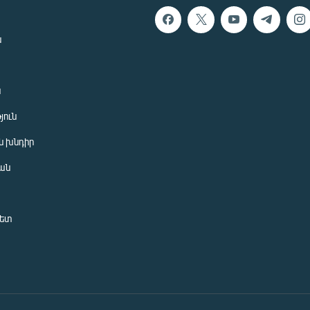
ն
ն
յուն
 խնդիր
ան
նետ