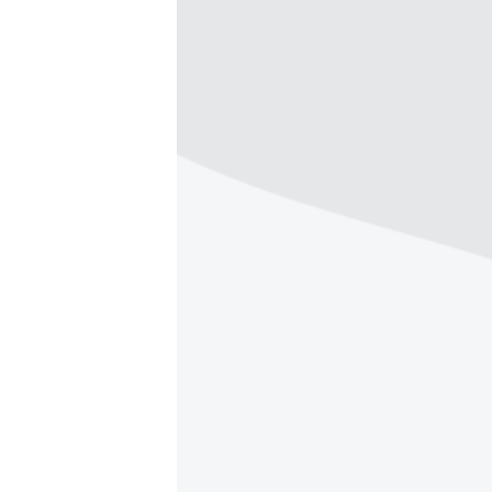
ՄԻՋԱԶԳԱՅԻՆ
ՄՇԱԿՈՒՅԹ
ՍՊՈՐՏ
ՄԵԿՆԱԲԱՆՈՒԹՅՈՒՆ
ՏՏ ԵՒ ԻՆՏԵՐՆԵՏ
ԿՈՐՈՆԱՎԻՐՈՒՍ
ԱՐԽԻՎ
ՏԵՍԱՆՅՈՒԹԵՐ
ԲԱՆԱՎԵՃ
ՁԳՏԵԼՈՎ ԼԱՎԱԳՈՒՅՆԻՆ
ՓՈԴՔԱՍԹ