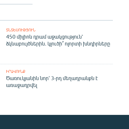
ՏՆՏԵՍՈՒԹՅՈՒՆ
450 միլիոն դրամ աջակցություն՝
ձկնաբույծներին. կլուծի՞ ոլորտի խնդիրները
ԻՐԱՎՈՒՆՔ
Ծառուկյանին նոր՝ 3-րդ մեղադրանքն է
առաջադրվել