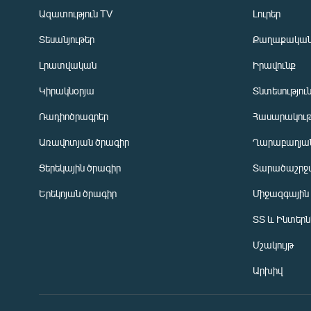
Ազատություն TV
Լուրեր
Տեսանյութեր
Քաղաքակա
Լրատվական
Իրավունք
Կիրակնօրյա
Տնտեսությու
Ռադիոծրագրեր
Հասարակութ
Առավոտյան ծրագիր
Ղարաբաղյան
Ցերեկային ծրագիր
Տարածաշրջ
Հայերեն
Երեկոյան ծրագիր
Միջազգային
English
ՏՏ և Ինտեր
Русский
Մշակույթ
ՀԵՏԵՎԵՔ ՄԵԶ
Արխիվ