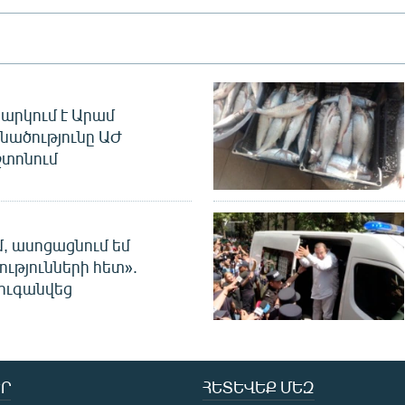
արկում է Արամ
նածությունը ԱԺ
տոնում
մ, ասոցացնում եմ
ությունների հետ».
ուգանվեց
Ր
ՀԵՏԵՎԵՔ ՄԵԶ