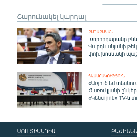
Շարունակել կարդալ
ՔԱՂԱՔԱԿԱՆ
Խորհրդարանը քնն
Վարդևանյանի թեկ
փոխխոսնակի պաշ
ՀԱՍԱՐԱԿՈՒԹՅՈՒՆ
«Առյուծ եմ տեսնու
Ծառուկյանի ընկեր
«Կենտրոն» TV-ն տ
ՄՈՒԼՏԻՄԵԴԻԱ
ԲԱԺԻՆՆԵ