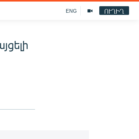
ՈՒՂԻՂ
ENG
յցելի