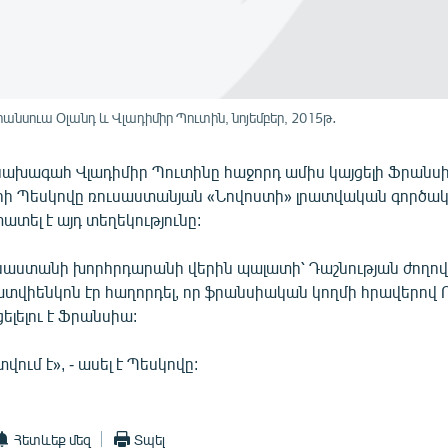
սուա Օլանդ և Վլադիմիր Պուտին, նոյեմբեր, 2015թ․
ախագահ Վլադիմիր Պուտինը հաջորդ ամիս կայցելի Ֆրանսի
ի Պեսկովը ռուսաստանյան «Նովոստի» լրատվական գործակ
ատել է այդ տեղեկությունը:
ւսաստանի խորհրդարանի վերին պալատի՝ Դաշնության ժողո
տվիենկոն էր հաղորդել, որ ֆրանսիական կողմի հրավերով
լելու է Ֆրանսիա:
ում է», - ասել է Պեսկովը:
Հետևեք մեզ
Տպել