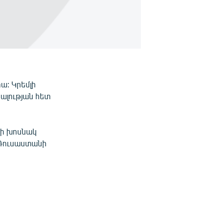
ա: Կրեմլի
ալության հետ
վի խոսնակ
 Ռուսաստանի