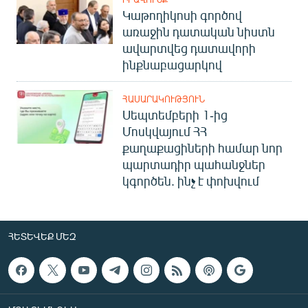
Կաթողիկոսի գործով
առաջին դատական նիստն
ավարտվեց դատավորի
ինքնաբացարկով
ՀԱՍԱՐԱԿՈՒԹՅՈՒՆ
Սեպտեմբերի 1-ից
Մոսկվայում ՀՀ
քաղաքացիների համար նոր
պարտադիր պահանջներ
կգործեն. ինչ է փոխվում
ՀԵՏԵՎԵՔ ՄԵԶ