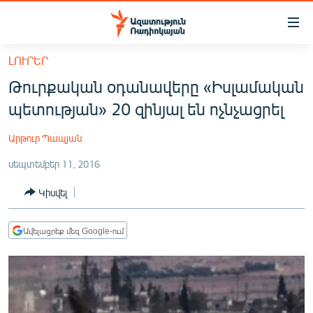
Մատչելիության
հղումներ
Անցնել
ԼՈՒՐԵՐ
հիմնական
ԱԶԱՏՈՒԹՅՈՒՆ TV
Թուրքական օդանավերը «Իսլամական
բովանդակությանը
ՀԱՅԱՍՏԱՆ
Անցնել
պետության» 20 զինյալ են ոչնչացրել
հիմնական
ՔԱՂԱՔԱԿԱՆ
մենյուին
Արթուր Պապյան
ԸՆՏՐՈՒԹՅՈՒՆՆԵՐ 2026
Որոնում
սեպտեմբեր 11, 2016
ԻՐԱՎՈՒՆՔ
Կիսվել
ՀԱՍԱՐԱԿՈՒԹՅՈՒՆ
ՏՆՏԵՍՈՒԹՅՈՒՆ
Ավելացրեք մեզ Google-ում
ՂԱՐԱԲԱՂ
ՊԱՏԵՐԱԶՄԻ 6 ՇԱԲԱԹՆԵՐԸ
ՏԱՐԱԾԱՇՐՋԱՆ