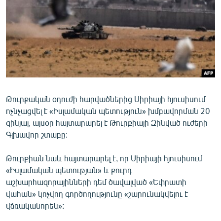
ՄԻՋԱԶԳԱՅԻՆ
ՄՇԱԿՈՒՅԹ
ՍՊՈՐՏ
ՄԵԿՆԱԲԱՆՈՒԹՅՈՒՆ
ՏՏ ԵՒ ԻՆՏԵՐՆԵՏ
ԿՈՐՈՆԱՎԻՐՈՒՍ
Թուրքական օդուժի հարվածներից Սիրիայի հյուսիսում
ոչնչացվել է «Իսլամական պետություն» խմբավորման 20
ԱՐԽԻՎ
զինյալ, այսօր հայտարարել է Թուրքիայի Զինված ուժերի
ՏԵՍԱՆՅՈՒԹԵՐ
Գլխավոր շտաբը:
ԲԱՆԱՎԵՃ
Թուրքիան նաև հայտարարել է, որ Սիրիայի հյուսիսում
ՁԳՏԵԼՈՎ ԼԱՎԱԳՈՒՅՆԻՆ
«Իսլամական պետության» և քուրդ
աշխարհազորայինների դեմ ծավալված «Եփրատի
ՓՈԴՔԱՍԹ
վահան» կոչվող գործողությունը «շարունակվելու է
վճռականորեն»:
Հայերեն