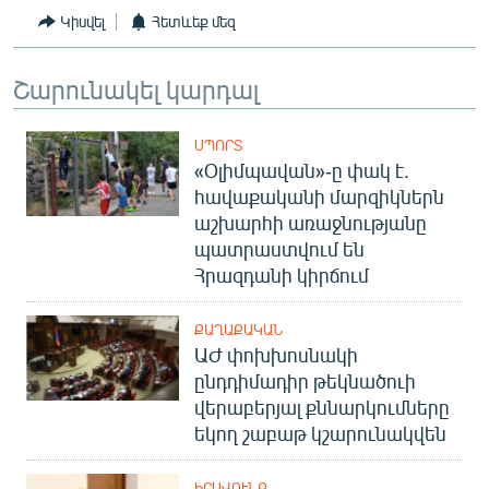
English
Կիսվել
Հետևեք մեզ
Русский
Շարունակել կարդալ
ՀԵՏԵՎԵՔ ՄԵԶ
ՍՊՈՐՏ
«Օլիմպավան»-ը փակ է.
հավաքականի մարզիկներն
աշխարհի առաջնությանը
պատրաստվում են
«Ազատության» բոլոր կայքերը
Հրազդանի կիրճում
ՔԱՂԱՔԱԿԱՆ
ԱԺ փոխխոսնակի
ընդդիմադիր թեկնածուի
վերաբերյալ քննարկումները
եկող շաբաթ կշարունակվեն
ԻՐԱՎՈՒՆՔ