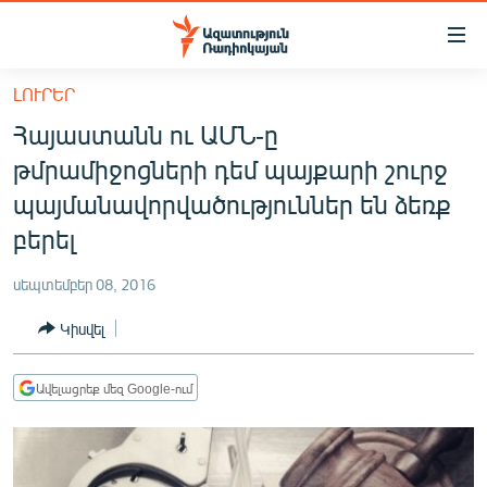
Մատչելիության
հղումներ
Անցնել
ԼՈՒՐԵՐ
հիմնական
ԱԶԱՏՈՒԹՅՈՒՆ TV
Հայաստանն ու ԱՄՆ-ը
բովանդակությանը
ՀԱՅԱՍՏԱՆ
Անցնել
թմրամիջոցների դեմ պայքարի շուրջ
հիմնական
ՔԱՂԱՔԱԿԱՆ
պայմանավորվածություններ են ձեռք
մենյուին
ԸՆՏՐՈՒԹՅՈՒՆՆԵՐ 2026
բերել
Որոնում
ԻՐԱՎՈՒՆՔ
սեպտեմբեր 08, 2016
ՀԱՍԱՐԱԿՈՒԹՅՈՒՆ
Կիսվել
ՏՆՏԵՍՈՒԹՅՈՒՆ
ՂԱՐԱԲԱՂ
Ավելացրեք մեզ Google-ում
ՊԱՏԵՐԱԶՄԻ 6 ՇԱԲԱԹՆԵՐԸ
ՏԱՐԱԾԱՇՐՋԱՆ