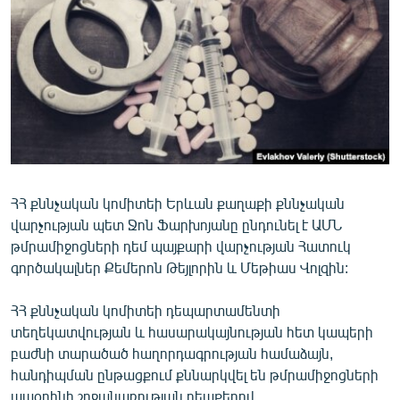
ՄԻՋԱԶԳԱՅԻՆ
ՄՇԱԿՈՒՅԹ
ՍՊՈՐՏ
ՄԵԿՆԱԲԱՆՈՒԹՅՈՒՆ
ՏՏ ԵՒ ԻՆՏԵՐՆԵՏ
ԿՈՐՈՆԱՎԻՐՈՒՍ
ՀՀ քննչական կոմիտեի Երևան քաղաքի քննչական
ԱՐԽԻՎ
վարչության պետ Ջոն Ֆարխոյանը ընդունել է ԱՄՆ
ՏԵՍԱՆՅՈՒԹԵՐ
թմրամիջոցների դեմ պայքարի վարչության Հատուկ
գործակալներ Քեմերոն Թեյլորին և Մեթիաս Վոլզին:
ԲԱՆԱՎԵՃ
ՁԳՏԵԼՈՎ ԼԱՎԱԳՈՒՅՆԻՆ
ՀՀ քննչական կոմիտեի դեպարտամենտի
տեղեկատվության և հասարակայնության հետ կապերի
ՓՈԴՔԱՍԹ
բաժնի տարածած հաղորդագրության համաձայն,
հանդիպման ընթացքում քննարկվել են թմրամիջոցների
Հայերեն
ապօրինի շրջանառության դեպքերով