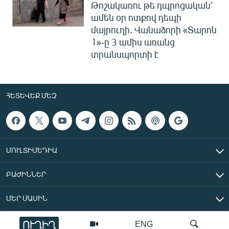
Թոշակառու թե դպրոցական՝
ամեն օր ոտքով դեպի
մայրուղի. Վանաձորի «Տարոն
1»-ը 3 ամիս առանց
տրանսպորտի է
ՀԵՏԵՎԵՔ ՄԵԶ
ՄՈՒԼՏԻՄԵԴԻԱ
ԲԱԺԻՆՆԵՐ
ՄԵՐ ՄԱՍԻՆ
ՈՒՂԻՂ
ENG
«Ազատ Եվրոպա/Ազատություն» ռադիոկայան © 2026