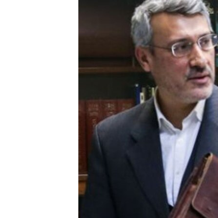
ՄԻՋԱԶԳԱՅԻՆ
ՄՇԱԿՈՒՅԹ
ՍՊՈՐՏ
ՄԵԿՆԱԲԱՆՈՒԹՅՈՒՆ
ՏՏ ԵՒ ԻՆՏԵՐՆԵՏ
ԿՈՐՈՆԱՎԻՐՈՒՍ
ԱՐԽԻՎ
ՏԵՍԱՆՅՈՒԹԵՐ
ԲԱՆԱՎԵՃ
ՁԳՏԵԼՈՎ ԼԱՎԱԳՈՒՅՆԻՆ
ՓՈԴՔԱՍԹ