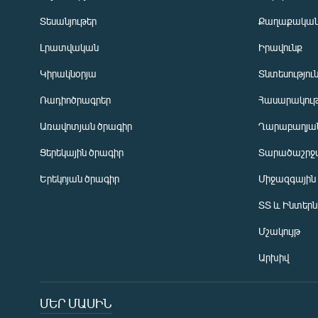
Տեսանյութեր
Քաղաքակա
Լրատվական
Իրավունք
Կիրակնօրյա
Տնտեսությու
Ռադիոծրագրեր
Հասարակութ
Առավոտյան ծրագիր
Ղարաբաղյան
Ցերեկային ծրագիր
Տարածաշրջ
Հայերեն
Երեկոյան ծրագիր
Միջազգային
English
ՏՏ և Ինտեր
Русский
Մշակույթ
ՀԵՏԵՎԵՔ ՄԵԶ
Արխիվ
ՄԵՐ ՄԱՍԻՆ