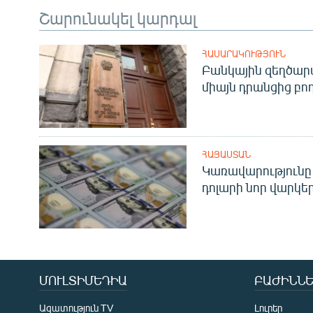
Շարունակել կարդալ
ՀԱՍԱՐԱԿՈՒԹՅՈՒՆ
Բանկային զեղծարա
միայն դրանցից բող
ՀԱՅԱՍՏԱՆ
Կառավարությունը 
դոլարի նոր վարկեր
ՄՈՒԼՏԻՄԵԴԻԱ
ԲԱԺԻՆՆԵ
Ազատություն TV
Լուրեր