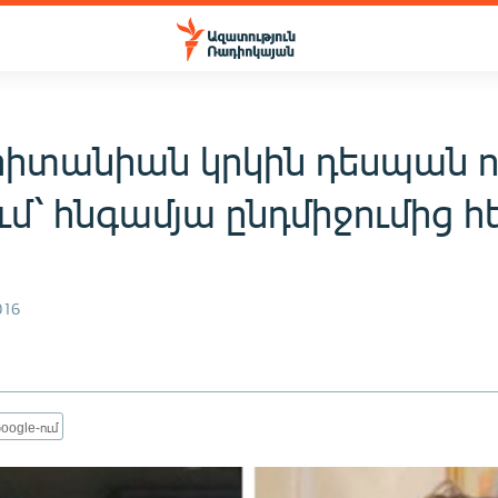
րիտանիան կրկին դեսպան ո
մ՝ հնգամյա ընդմիջումից 
016
oogle-ում