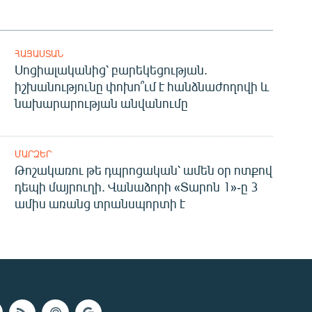
ՀԱՅԱՍՏԱՆ
Սոցիալականից՝ բարեկեցության.
իշխանությունը փոխո՞ւմ է հանձնաժողովի և
նախարարության անվանումը
ՄԱՐԶԵՐ
Թոշակառու թե դպրոցական՝ ամեն օր ոտքով
դեպի մայրուղի. Վանաձորի «Տարոն 1»-ը 3
ամիս առանց տրանսպորտի է