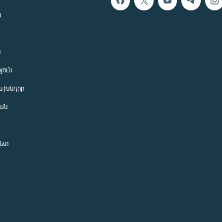
ն
ն
յուն
 խնդիր
ան
նետ