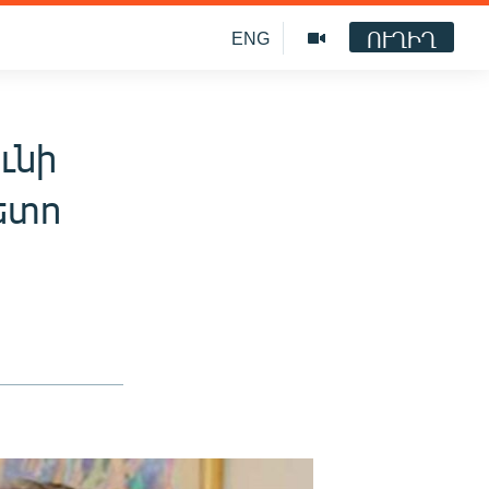
ՈՒՂԻՂ
ENG
ւնի
հետո