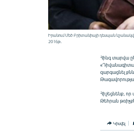
Իրանում Մեծ Բրիտանիայի դեսպան նշանակվա
2016թ․
Հինգ տարվա ը
«Դիվանագիտակ
զարգացնել քնն
Թագավորությա
Հիշեցնենք, որ
Թեհրան թռիչք
Կիսվել