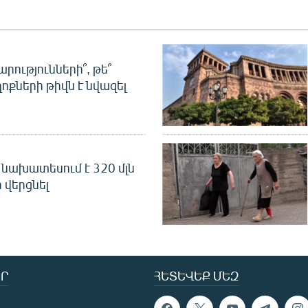
րությունների՞, թե՞
ոքների թիվն է նվազել
նախատեսում է 320 մլն
 վերցնել
Ր
ՀԵՏԵՎԵՔ ՄԵԶ