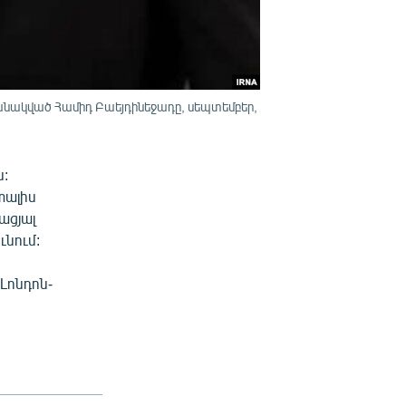
անակված Համիդ Բաեյդինեջադը, սեպտեմբեր,
ն:
տալիս
ացյալ
նում:
Լոնդոն-