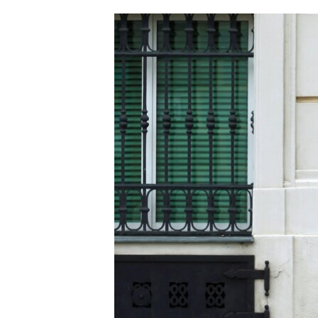
ՄԻՋԱԶԳԱՅԻՆ
ՄՇԱԿՈՒՅԹ
ՍՊՈՐՏ
ՄԵԿՆԱԲԱՆՈՒԹՅՈՒՆ
ՏՏ ԵՒ ԻՆՏԵՐՆԵՏ
ԿՈՐՈՆԱՎԻՐՈՒՍ
ԱՐԽԻՎ
ՏԵՍԱՆՅՈՒԹԵՐ
ԲԱՆԱՎԵՃ
ՁԳՏԵԼՈՎ ԼԱՎԱԳՈՒՅՆԻՆ
ՓՈԴՔԱՍԹ