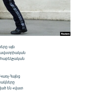
երը այն
լ ավստրիական
ահաբեկչական
Կառլ-Հայնց
նակները
ված են «վատ