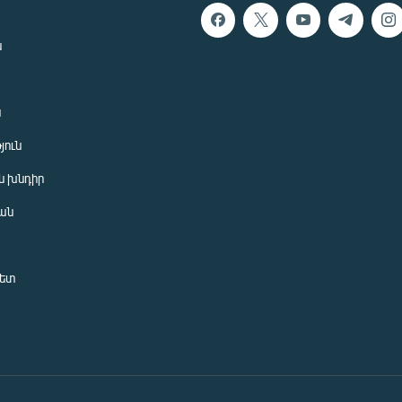
ն
ն
յուն
 խնդիր
ան
նետ