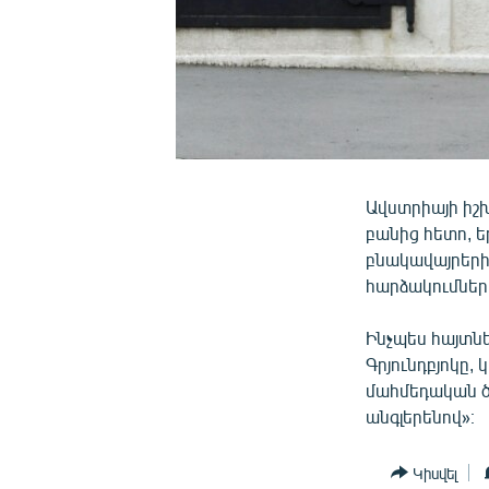
Ավստրիայի իշ
բանից հետո, 
բնակավայրեր
հարձակումներ
Ինչպես հայտնե
Գրյունդբյոկը,
մահմեդական ծ
անգլերենով»։
Կիսվել