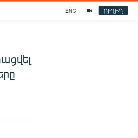
ՈՒՂԻՂ
ENG
ացվել
երը