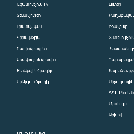
Ազատություն TV
Լուրեր
Տեսանյութեր
Քաղաքակա
Լրատվական
Իրավունք
Կիրակնօրյա
Տնտեսությու
Ռադիոծրագրեր
Հասարակութ
Առավոտյան ծրագիր
Ղարաբաղյան
Ցերեկային ծրագիր
Տարածաշրջ
Հայերեն
Երեկոյան ծրագիր
Միջազգային
English
ՏՏ և Ինտեր
Русский
Մշակույթ
ՀԵՏԵՎԵՔ ՄԵԶ
Արխիվ