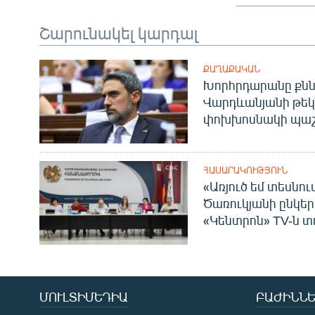
Շարունակել կարդալ
ՔԱՂԱՔԱԿԱՆ
Խորհրդարանը քնն
Վարդևանյանի թեկ
փոխխոսնակի պաշ
ՀԱՍԱՐԱԿՈՒԹՅՈՒՆ
«Առյուծ եմ տեսնու
Ծառուկյանի ընկեր
«Կենտրոն» TV-ն տ
ՄՈՒԼՏԻՄԵԴԻԱ
ԲԱԺԻՆՆԵ