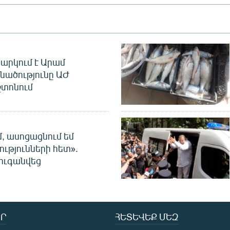
արկում է Արամ
նածությունը ԱԺ
տոնում
մ, ասոցացնում եմ
ությունների հետ».
ուգանվեց
Ր
ՀԵՏԵՎԵՔ ՄԵԶ