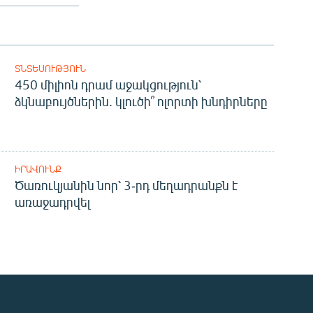
ՏՆՏԵՍՈՒԹՅՈՒՆ
450 միլիոն դրամ աջակցություն՝
ձկնաբույծներին. կլուծի՞ ոլորտի խնդիրները
ԻՐԱՎՈՒՆՔ
Ծառուկյանին նոր՝ 3-րդ մեղադրանքն է
առաջադրվել