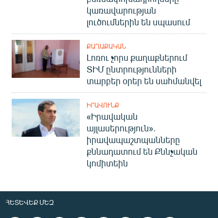
կառավարության
լուծումներին են սպասում
ՔԱՂԱՔԱԿԱՆ
Լոռու չորս քաղաքներում
ՏԻՄ ընտրությունների
տարբեր օրեր են սահմանվել
ԻՐԱՎՈՒՆՔ
«Իրավական
այլասերություն».
իրավապաշտպանները
քննադատում են Քննչական
կոմիտեին
ՀԵՏԵՎԵՔ ՄԵԶ