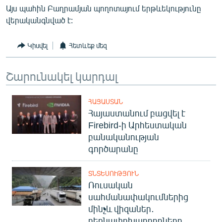
Այս պահին Բաղրամյան պողոտայում երթևեկությունը
English
վերականգնված է:
Русский
Կիսվել
Հետևեք մեզ
ՀԵՏԵՎԵՔ ՄԵԶ
Շարունակել կարդալ
ՀԱՅԱՍՏԱՆ
Հայաստանում բացվել է
«Ազատության» բոլոր կայքերը
Firebird-ի Արհեստական
բանականության
գործարանը
ՏՆՏԵՍՈՒԹՅՈՒՆ
Ռուսական
սահմանափակումներից
մինչև վիզաներ․
բեռնափոխադրողները