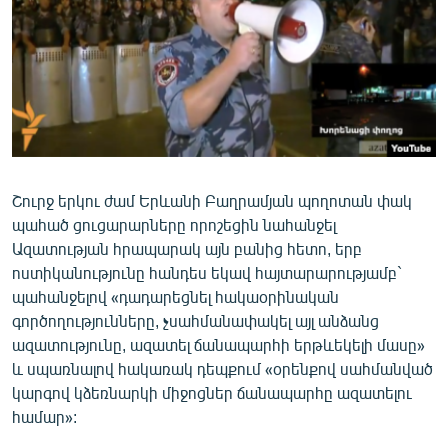
ՄԻՋԱԶԳԱՅԻՆ
ՄՇԱԿՈՒՅԹ
ՍՊՈՐՏ
ՄԵԿՆԱԲԱՆՈՒԹՅՈՒՆ
ՏՏ ԵՒ ԻՆՏԵՐՆԵՏ
ԿՈՐՈՆԱՎԻՐՈՒՍ
Շուրջ երկու ժամ Երևանի Բաղրամյան պողոտան փակ
պահած ցուցարարները որոշեցին նահանջել
ԱՐԽԻՎ
Ազատության հրապարակ այն բանից հետո, երբ
ՏԵՍԱՆՅՈՒԹԵՐ
ոստիկանությունը հանդես եկավ հայտարարությամբ`
պահանջելով «դադարեցնել հակաօրինական
ԲԱՆԱՎԵՃ
գործողությունները, չսահմանափակել այլ անձանց
ՁԳՏԵԼՈՎ ԼԱՎԱԳՈՒՅՆԻՆ
ազատությունը, ազատել ճանապարհի երթևեկելի մասը»
և սպառնալով հակառակ դեպքում «օրենքով սահմանված
ՓՈԴՔԱՍԹ
կարգով կձեռնարկի միջոցներ ճանապարհը ազատելու
համար»:
Հայերեն