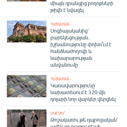
միայն դրանցից բողոքների
թիվն է նվազել
ՀԱՅԱՍՏԱՆ
Սոցիալականից՝
բարեկեցության.
իշխանությունը փոխո՞ւմ է
հանձնաժողովի և
նախարարության
անվանումը
ՀԱՅԱՍՏԱՆ
Կառավարությունը
նախատեսում է 320 մլն
դոլարի նոր վարկեր վերցնել
ՄԱՐԶԵՐ
Թոշակառու թե դպրոցական՝
ամեն օր ոտքով դեպի