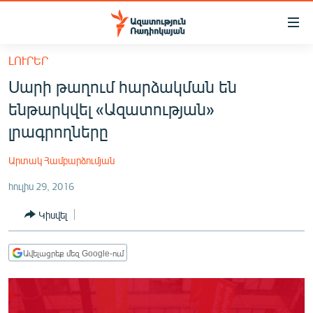
Մատչելիության
հղումներ
Անցնել
ԼՈՒՐԵՐ
հիմնական
ԱԶԱՏՈՒԹՅՈՒՆ TV
Սարի թաղում հարձակման են
բովանդակությանը
ՀԱՅԱՍՏԱՆ
Անցնել
ենթարկվել «Ազատության»
հիմնական
ՔԱՂԱՔԱԿԱՆ
լրագրողները
մենյուին
ԸՆՏՐՈՒԹՅՈՒՆՆԵՐ 2026
Որոնում
Արտակ Համբարձումյան
ԻՐԱՎՈՒՆՔ
հուլիս 29, 2016
ՀԱՍԱՐԱԿՈՒԹՅՈՒՆ
Կիսվել
ՏՆՏԵՍՈՒԹՅՈՒՆ
ՂԱՐԱԲԱՂ
Ավելացրեք մեզ Google-ում
ՊԱՏԵՐԱԶՄԻ 6 ՇԱԲԱԹՆԵՐԸ
ՏԱՐԱԾԱՇՐՋԱՆ