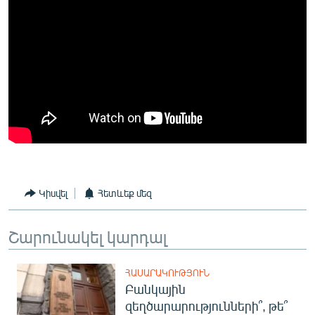
English
Русский
ՀԵՏԵՎԵՔ ՄԵԶ
«Ազատության» բոլոր կայքերը
Կիսվել
Հետևեք մեզ
Շարունակել կարդալ
ՀԱՍԱՐԱԿՈՒԹՅՈՒՆ
Բանկային
զեղծարարությունների՞, թե՞