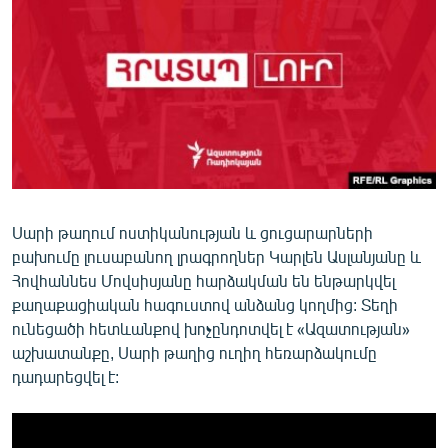
ՄԻՋԱԶԳԱՅԻՆ
ՄՇԱԿՈՒՅԹ
ՍՊՈՐՏ
ՄԵԿՆԱԲԱՆՈՒԹՅՈՒՆ
ՏՏ ԵՒ ԻՆՏԵՐՆԵՏ
ԿՈՐՈՆԱՎԻՐՈՒՍ
Սարի թաղում ոստիկանության և ցուցարարների
ԱՐԽԻՎ
բախումը լուսաբանող լրագրողներ Կարլեն Ասլանյանը և
ՏԵՍԱՆՅՈՒԹԵՐ
Հովհաննես Մովսիսյանը հարձակման են ենթարկվել
քաղաքացիական հագուստով անձանց կողմից: Տեղի
ԲԱՆԱՎԵՃ
ունեցածի հետևանքով խոչընդոտվել է «Ազատության»
ՁԳՏԵԼՈՎ ԼԱՎԱԳՈՒՅՆԻՆ
աշխատանքը, Սարի թաղից ուղիղ հեռարձակումը
դադարեցվել է:
ՓՈԴՔԱՍԹ
Հայերեն