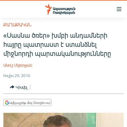
Մատչելիության
հղումներ
Անցնել
ՔԱՂԱՔԱԿԱՆ
հիմնական
ԱԶԱՏՈՒԹՅՈՒՆ TV
«Սասնա ծռեր» խմբի անդամների
բովանդակությանը
ՀԱՅԱՍՏԱՆ
Անցնել
հայրը պատրաստ է ստանձնել
հիմնական
ՔԱՂԱՔԱԿԱՆ
միջնորդի պարտականությունները
մենյուին
ԸՆՏՐՈՒԹՅՈՒՆՆԵՐ 2026
Որոնում
Անուշ Մկրտչյան
ԻՐԱՎՈՒՆՔ
հուլիս 29, 2016
ՀԱՍԱՐԱԿՈՒԹՅՈՒՆ
Կիսվել
ՏՆՏԵՍՈՒԹՅՈՒՆ
ՂԱՐԱԲԱՂ
Ավելացրեք մեզ Google-ում
ՊԱՏԵՐԱԶՄԻ 6 ՇԱԲԱԹՆԵՐԸ
ՏԱՐԱԾԱՇՐՋԱՆ