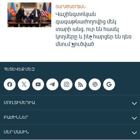
ՏԱՐԱԾԱՇՐՋԱՆ
Վաշինգտոնյան
գագաթնաժողովից մեկ
տարի անց. ուր են հասել
կողմերը և ինչ հարցեր են դեռ
մնում չլուծված
ՀԵՏԵՎԵՔ ՄԵԶ
ՄՈՒԼՏԻՄԵԴԻԱ
ԲԱԺԻՆՆԵՐ
ՄԵՐ ՄԱՍԻՆ