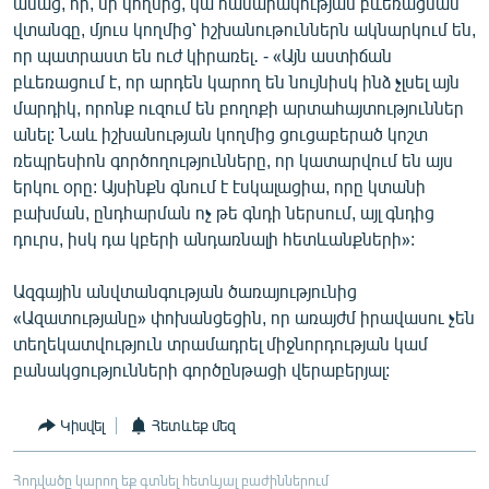
ասաց, որ, մի կողմից, կա հասարակության բևեռացման
վտանգը, մյուս կողմից՝ իշխանութուններն ակնարկում են,
որ պատրաստ են ուժ կիրառել․ - «Այն աստիճան
բևեռացում է, որ արդեն կարող են նույնիսկ ինձ չլսել այն
մարդիկ, որոնք ուզում են բողոքի արտահայտություններ
անել: Նաև իշխանության կողմից ցուցաբերած կոշտ
ռեպրեսիոն գործողությունները, որ կատարվում են այս
երկու օրը: Այսինքն գնում է էսկալացիա, որը կտանի
բախման, ընդհարման ոչ թե գնդի ներսում, այլ գնդից
դուրս, իսկ դա կբերի անդառնալի հետևանքների»:
Ազգային անվտանգության ծառայությունից
«Ազատությանը» փոխանցեցին, որ առայժմ իրավասու չեն
տեղեկատվություն տրամադրել միջնորդության կամ
բանակցությունների գործընթացի վերաբերյալ:
Կիսվել
Հետևեք մեզ
Հոդվածը կարող եք գտնել հետևյալ բաժիններում