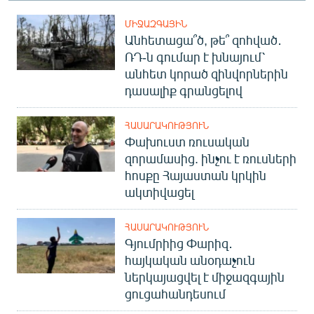
ՄԻՋԱԶԳԱՅԻՆ
Անհետացա՞ծ, թե՞ զոհված․
ՌԴ-ն գումար է խնայում՝
անհետ կորած զինվորներին
դասալիք գրանցելով
ՀԱՍԱՐԱԿՈՒԹՅՈՒՆ
Փախուստ ռուսական
զորամասից. ինչու է ռուսների
հոսքը Հայաստան կրկին
ակտիվացել
ՀԱՍԱՐԱԿՈՒԹՅՈՒՆ
Գյումրիից Փարիզ․
հայկական անօդաչուն
ներկայացվել է միջազգային
ցուցահանդեսում