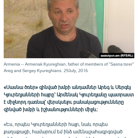
ՄԻՋԱԶԳԱՅԻՆ
ՄՇԱԿՈՒՅԹ
ՍՊՈՐՏ
ՄԵԿՆԱԲԱՆՈՒԹՅՈՒՆ
ՏՏ ԵՒ ԻՆՏԵՐՆԵՏ
ԿՈՐՈՆԱՎԻՐՈՒՍ
Armenia -- Armenak Kyureghian, father of members of "Sasna tsrer"
Areg and Sergey Kyureghians. 29July, 2016
ԱՐԽԻՎ
ՏԵՍԱՆՅՈՒԹԵՐ
«Սասնա ծռեր» զինված խմբի անդամներ Արեգ և Սերգեյ
ԲԱՆԱՎԵՃ
Կյուրեղյանների հայրը՝ Արմենակ Կյուրեղյանը պատրաստ
է միջնորդ դառնալ՝ վերսկսելու բանակացությունները
ՁԳՏԵԼՈՎ ԼԱՎԱԳՈՒՅՆԻՆ
զինված խմբի և իշխանությունների միջև:
ՓՈԴՔԱՍԹ
«Ես, որպես Կյուրեղյանների հայր, նաև որպես
քաղաքացի, համարում եմ ինձ ամենաշահագրգռված
Հայերեն