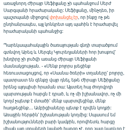
առաջնորդ Ժիրայր Սեֆիլյանը չի պահանջում Սերժ
Սարգսյանի հրաժարականը: Սեֆիլյանը, մինչդեռ, իր
պաշտպանի միջոցով
փոխանցել էր
, որ ինքը ոչ թե
ընդհանրապես, այլ կոնկրետ այդ պահին է հրաժարվել
հրաժարականի պահանջից:
Պարեկապահակային ծառայության գնդի տարածքում
գտնվող Արեգ և Սերգեյ Կյուրեղյանների հոր խոսքով՝
խնդիրը չի լուծվի առանց Ժիրայր Սեֆիլյանի
մասնակցության․ - «Մենք բոլորս լսեցինք
հեռուստացույցով, որ «Սասնա ծռերի» տղաները՝ բոլորը,
պատրաստ են զենքը վայր դնել, եթե Ժիրայր Սեֆիլյանը
իրենց այդպիսի հրաման տա: Այստեղ հայ ժողովրդի
պարտության հարցն է դրած, և ոչ մի իշխանավոր, ոչ մի
կողմ չպետք է մտածի՝ մենք պարտվեցինք, մենք
հաղթեցինք․․․ Ամբիցիաները պետք է դրվեն կողքի:
Առաջին հերթին՝ իշխանության կողմից: Սպասում եմ
իշխանությունների բարի կամքին, որովհետև հարցը
միայն այդ տղաների կյանքի հարցը չէ, որը շատ կարևոր է