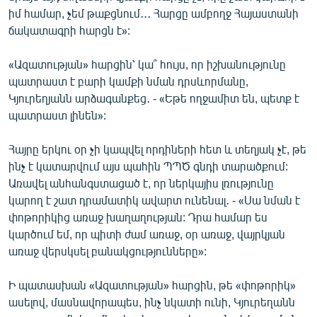
իմ համար, չեմ թաքցնում․․․ Հարցը ամբողջ Հայաստանի
ճակատագրի հարցն է»:
«Ազատության» հարցին՝ կա՞ հույս, որ իշխանությունը
պատրաստ է բարի կամքի նման դրսևորմանը,
Կյուրեղյանն արձագանքեց․ - «Եթե ողջամիտ են, պետք է
պատրաստ լինեն»:
Հայրը երկու օր չի կապվել որդիների հետ և տեղյակ չէ, թե
ինչ է կատարվում այս պահին ՊՊԾ գնդի տարածքում:
Առավել անհանգստացած է, որ ներկայիս լռությունը
կարող է շատ դրամատիկ ավարտ ունենալ․ - «Սա նման է
փոթորիկից առաջ խաղաղության: Դրա համար ես
կարծում եմ, որ պիտի ժամ առաջ, օր առաջ, վայրկյան
առաջ վերսկսել բանակցությունները»:
Ի պատասխան «Ազատության» հարցին, թե «փոթորիկ»
ասելով, մասնավորապես, ինչ նկատի ունի, Կյուրեղանն