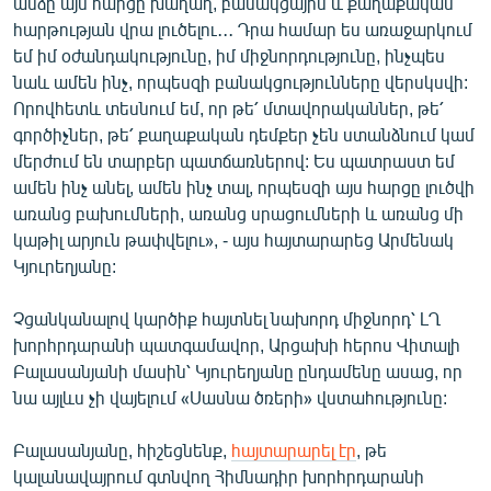
անձը այս հարցը խաղաղ, բանակցային և քաղաքական
English
հարթության վրա լուծելու․․․ Դրա համար ես առաջարկում
եմ իմ օժանդակությունը, իմ միջնորդությունը, ինչպես
Русский
նաև ամեն ինչ, որպեսզի բանակցությունները վերսկսվի:
Որովհետև տեսնում եմ, որ թե՛ մտավորականներ, թե՛
ՀԵՏԵՎԵՔ ՄԵԶ
գործիչներ, թե՛ քաղաքական դեմքեր չեն ստանձնում կամ
մերժում են տարբեր պատճառներով: Ես պատրաստ եմ
ամեն ինչ անել, ամեն ինչ տալ, որպեսզի այս հարցը լուծվի
առանց բախումների, առանց սրացումների և առանց մի
կաթիլ արյուն թափվելու», - այս հայտարարեց Արմենակ
Կյուրեղյանը:
«Ազատության» բոլոր կայքերը
Չցանկանալով կարծիք հայտնել նախորդ միջնորդ՝ ԼՂ
խորհրդարանի պատգամավոր, Արցախի հերոս Վիտալի
Բալասանյանի մասին՝ Կյուրեղյանը ընդամենը ասաց, որ
նա այլևս չի վայելում «Սասնա ծռերի» վստահությունը:
Բալասանյանը, հիշեցնենք,
հայտարարել էր
, թե
կալանավայրում գտնվող Հիմնադիր խորհրդարանի