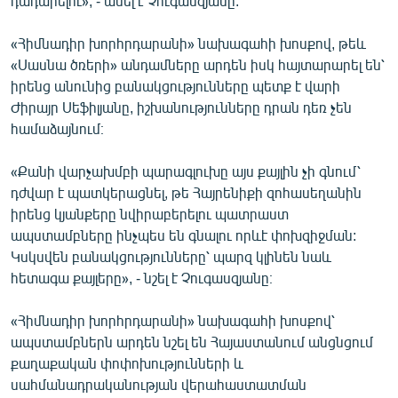
դադարելու», - ասել է Չուգասզյանը:
English
«Հիմնադիր խորհրդարանի» նախագահի խոսքով, թեև
Русский
«Սասնա ծռերի» անդամները արդեն իսկ հայտարարել են՝
իրենց անունից բանակցությունները պետք է վարի
ՀԵՏԵՎԵՔ ՄԵԶ
Ժիրայր Սեֆիլյանը, իշխանությունները դրան դեռ չեն
համաձայնում։
«Քանի վարչախմբի պարագլուխը այս քայլին չի գնում՝
դժվար է պատկերացնել, թե Հայրենիքի զոհասեղանին
իրենց կյանքերը նվիրաբերելու պատրաստ
«Ազատության» բոլոր կայքերը
ապստամբները ինչպես են գնալու որևէ փոխզիջման:
Կսկսվեն բանակցությունները՝ պարզ կլինեն նաև
հետագա քայլերը», - նշել է Չուգասզյանը։
«Հիմնադիր խորհրդարանի» նախագահի խոսքով՝
ապստամբներն արդեն նշել են Հայաստանում անցնցում
քաղաքական փոփոխությունների և
սահմանադրականության վերահաստատման