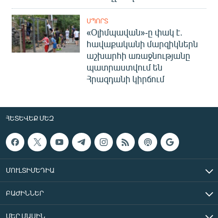
ՍՊՈՐՏ
«Օլիմպավան»-ը փակ է.
հավաքականի մարզիկներն
աշխարհի առաջնությանը
պատրաստվում են
Հրազդանի կիրճում
ՀԵՏԵՎԵՔ ՄԵԶ
ՄՈՒԼՏԻՄԵԴԻԱ
ԲԱԺԻՆՆԵՐ
ՄԵՐ ՄԱՍԻՆ