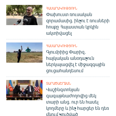
ՀԱՍԱՐԱԿՈՒԹՅՈՒՆ
Փախուստ ռուսական
զորամասից. ինչու է ռուսների
հոսքը Հայաստան կրկին
ակտիվացել
ՀԱՍԱՐԱԿՈՒԹՅՈՒՆ
Գյումրիից Փարիզ․
հայկական անօդաչուն
ներկայացվել է միջազգային
ցուցահանդեսում
ՏԱՐԱԾԱՇՐՋԱՆ
Վաշինգտոնյան
գագաթնաժողովից մեկ
տարի անց. ուր են հասել
կողմերը և ինչ հարցեր են դեռ
մնում չլուծված