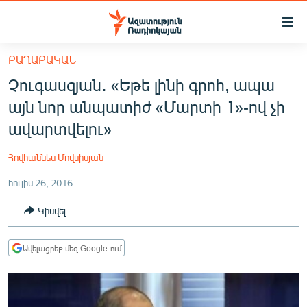
Մատչելիության
հղումներ
Անցնել
ՔԱՂԱՔԱԿԱՆ
հիմնական
ԱԶԱՏՈՒԹՅՈՒՆ TV
Չուգասզյան․ «Եթե լինի գրոհ, ապա
բովանդակությանը
ՀԱՅԱՍՏԱՆ
Անցնել
այն նոր անպատիժ «Մարտի 1»-ով չի
հիմնական
ՔԱՂԱՔԱԿԱՆ
ավարտվելու»
մենյուին
ԸՆՏՐՈՒԹՅՈՒՆՆԵՐ 2026
Որոնում
Հովհաննես Մովսիսյան
ԻՐԱՎՈՒՆՔ
հուլիս 26, 2016
ՀԱՍԱՐԱԿՈՒԹՅՈՒՆ
Կիսվել
ՏՆՏԵՍՈՒԹՅՈՒՆ
ՂԱՐԱԲԱՂ
Ավելացրեք մեզ Google-ում
ՊԱՏԵՐԱԶՄԻ 6 ՇԱԲԱԹՆԵՐԸ
ՏԱՐԱԾԱՇՐՋԱՆ