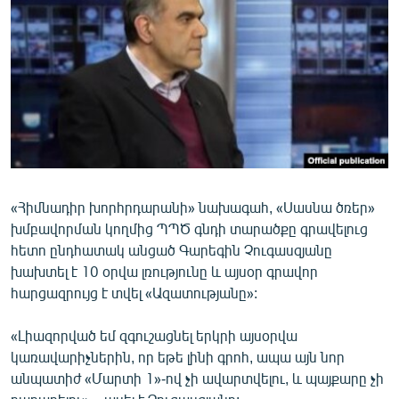
ՄԻՋԱԶԳԱՅԻՆ
ՄՇԱԿՈՒՅԹ
ՍՊՈՐՏ
ՄԵԿՆԱԲԱՆՈՒԹՅՈՒՆ
ՏՏ ԵՒ ԻՆՏԵՐՆԵՏ
ԿՈՐՈՆԱՎԻՐՈՒՍ
«Հիմնադիր խորհրդարանի» նախագահ, «Սասնա ծռեր»
ԱՐԽԻՎ
խմբավորման կողմից ՊՊԾ գնդի տարածքը գրավելուց
ՏԵՍԱՆՅՈՒԹԵՐ
հետո ընդհատակ անցած Գարեգին Չուգասզյանը
խախտել է 10 օրվա լռությունը և այսօր գրավոր
ԲԱՆԱՎԵՃ
հարցազրույց է տվել «Ազատությանը»:
ՁԳՏԵԼՈՎ ԼԱՎԱԳՈՒՅՆԻՆ
«Լիազորված եմ զգուշացնել երկրի այսօրվա
ՓՈԴՔԱՍԹ
կառավարիչներին, որ եթե լինի գրոհ, ապա այն նոր
անպատիժ «Մարտի 1»-ով չի ավարտվելու, և պայքարը չի
Հայերեն