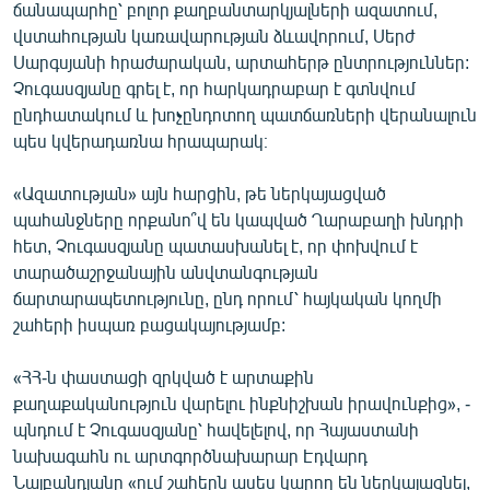
ճանապարհը՝ բոլոր քաղբանտարկյալների ազատում,
վստահության կառավարության ձևավորում, Սերժ
Սարգսյանի հրաժարական, արտահերթ ընտրություններ:
Չուգասզյանը գրել է, որ հարկադրաբար է գտնվում
ընդհատակում և խոչընդոտող պատճառների վերանալուն
պես կվերադառնա հրապարակ։
«Ազատության» այն հարցին, թե ներկայացված
պահանջները որքանո՞վ են կապված Ղարաբաղի խնդրի
հետ, Չուգասզյանը պատասխանել է, որ փոխվում է
տարածաշրջանային անվտանգության
ճարտարապետությունը, ընդ որում՝ հայկական կողմի
շահերի իսպառ բացակայությամբ:
«ՀՀ-ն փաստացի զրկված է արտաքին
քաղաքականություն վարելու ինքնիշխան իրավունքից», -
պնդում է Չուգասզյանը՝ հավելելով, որ Հայաստանի
նախագահն ու արտգործնախարար Էդվարդ
Նալբանդյանը «ում շահերն ասես կարող են ներկայացնել,