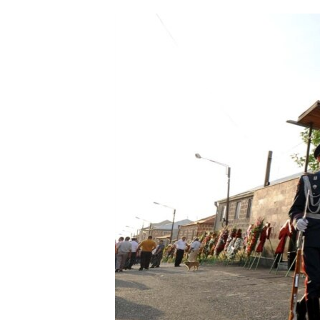
ՄԻՋԱԶԳԱՅԻՆ
ՄՇԱԿՈՒՅԹ
ՍՊՈՐՏ
ՄԵԿՆԱԲԱՆՈՒԹՅՈՒՆ
ՏՏ ԵՒ ԻՆՏԵՐՆԵՏ
ԿՈՐՈՆԱՎԻՐՈՒՍ
ԱՐԽԻՎ
ՏԵՍԱՆՅՈՒԹԵՐ
ԲԱՆԱՎԵՃ
ՁԳՏԵԼՈՎ ԼԱՎԱԳՈՒՅՆԻՆ
ՓՈԴՔԱՍԹ