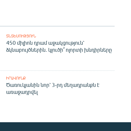
ՏՆՏԵՍՈՒԹՅՈՒՆ
450 միլիոն դրամ աջակցություն՝
ձկնաբույծներին. կլուծի՞ ոլորտի խնդիրները
ԻՐԱՎՈՒՆՔ
Ծառուկյանին նոր՝ 3-րդ մեղադրանքն է
առաջադրվել