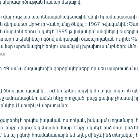
սխրագործության համար մեդալով։
ի վարչության պարեկապահակետային գնդի հրամանատարի 
ն գնդապետ Արթուր Վանոյանը ծնվել է 1967 թվականին: Ծառ
ն մարմիններում սկսել է 1995 թվականին՝ անցնելով օպերլ
տարի տեխնիկայի գծով տեղակալի ծառայողական ուղին: Գ
համար արժանացել է երկու տասնյակ խրախուսանքների: Ամու
խա:
ը 49-ամյա գնդապետին գործընկերները որպես պարտաճանաչ
ավ ծնող, լավ պապիկ․․․ ուներ երկու աղջիկ մի տղա, տղային 
եջ ամուսնացներ, ամեն ինչը որոշված, բայց ցավոք չհասավ 
րծընկեր Մարտիկ Վահրադյանը:
ւցաբերել է որպես իսկական ոստիկան, իսկական տղամարդ: 
ր, ինքը միգուցե կենդանի մնար։ Ինքը սկսել է ինձ մոտ, ինձ 
 է՝ ես այդ գնդի հրամանատարն եմ եղել, մինչև ինձ տեղակալ։ 