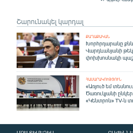
Շարունակել կարդալ
ՔԱՂԱՔԱԿԱՆ
Խորհրդարանը քնն
Վարդևանյանի թեկ
փոխխոսնակի պաշ
ՀԱՍԱՐԱԿՈՒԹՅՈՒՆ
«Առյուծ եմ տեսնու
Ծառուկյանի ընկեր
«Կենտրոն» TV-ն տ
ՄՈՒԼՏԻՄԵԴԻԱ
ԲԱԺԻՆՆԵ