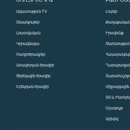
Ազատություն TV
Լուրեր
Տեսանյութեր
Քաղաքակա
Լրատվական
Իրավունք
Կիրակնօրյա
Տնտեսությու
Ռադիոծրագրեր
Հասարակութ
Առավոտյան ծրագիր
Ղարաբաղյան
Ցերեկային ծրագիր
Տարածաշրջ
Հայերեն
Երեկոյան ծրագիր
Միջազգային
English
ՏՏ և Ինտեր
Русский
Մշակույթ
ՀԵՏԵՎԵՔ ՄԵԶ
Արխիվ