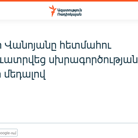
ր Վանոյանը հետմահու
ատրվեց սխրագործությա
 մեդալով
oogle-ում