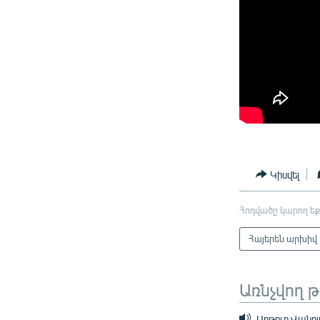
Կիսվել
Հոդվածը կարող եք
Հայերեն արխիվ
Առնչվող 
Արթուր Վանո