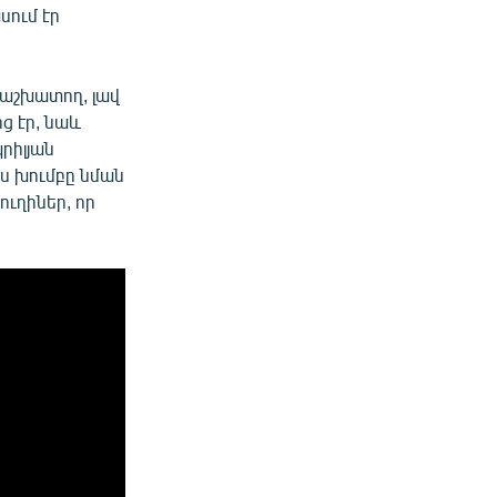
սում էր
 աշխատող, լավ
ց էր, նաև
պրիլյան
ս խումբը նման
ւղիներ, որ