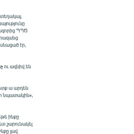
տեղակալ,
այությունը
իազորից ՊՊԾ
երազանց
սնացած էր,
 ու ազնիվ են
պետք ա արդեն
իր նպատակին»,
Եթե ինքը
հետ շարունակել
Ինքը լավ