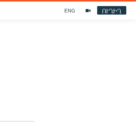
ՈՒՂԻՂ
ENG
ն