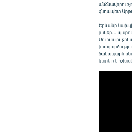
անձնավորությու
գնդապետ Արթո
Երևանի նախկի
ընկեր․․․ պար
Սուրմալու ջոկ
իրադարձությո
ճանապարհ ընտ
կարելի է իշխա