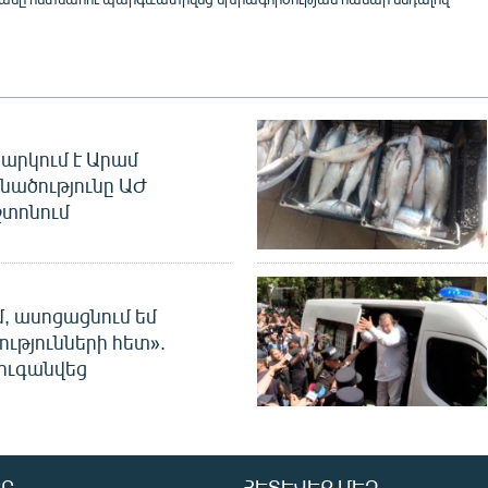
արկում է Արամ
նածությունը ԱԺ
տոնում
մ, ասոցացնում եմ
ությունների հետ».
ուգանվեց
Ր
ՀԵՏԵՎԵՔ ՄԵԶ