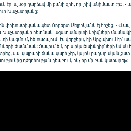
ն էր, այսօր դարձավ մի բանի զոհ, որ լրիվ անիմաստ էր», - ա
ւր Խաչատրյանը:
ն փոխոստիկանապետ Ռոբերտ Մելքոնյանն էլ հիշեց․ - «Լավ
ոն Խաչատրյանի հետ նաև ազատամարտի կռիվների մասնակի
ատի կազմում, հետագայում՝ էս վերջերս, էլի Արցախում էր՝ ա
ւնների ժամանակ: Ցավում եմ, որ արկածախնդիրների նման է
րեց, սա պայքարի ճանապարհ չէր, կային քաղաքական շատ ո
նությունից դժգոհության դեպքում, ինչ որ մի բան կատարել»: