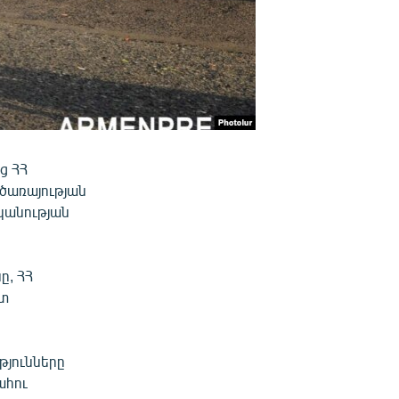
ց ՀՀ
ծառայության
կանության
ը, ՀՀ
ոտ
յունները
ահու