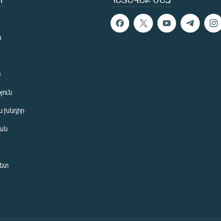
ն
ն
յուն
 խնդիր
ան
նետ