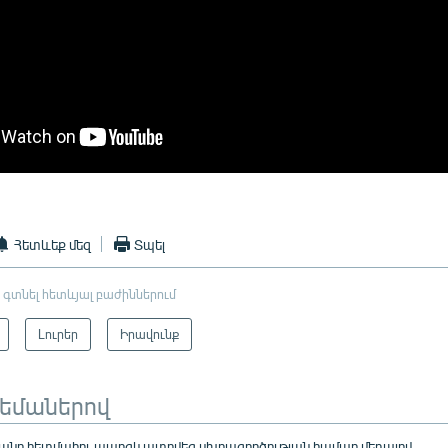
Հետևեք մեզ
Տպել
 գտնել հետևյալ բաժիններում
Լուրեր
Իրավունք
թեմաներով
յանը հետմահու պարգևատրվեց սխրագործության համար մեդալով