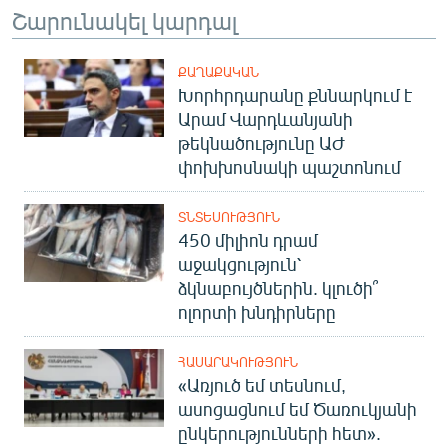
Շարունակել կարդալ
ՔԱՂԱՔԱԿԱՆ
Խորհրդարանը քննարկում է
Արամ Վարդևանյանի
թեկնածությունը ԱԺ
փոխխոսնակի պաշտոնում
ՏՆՏԵՍՈՒԹՅՈՒՆ
450 միլիոն դրամ
աջակցություն՝
ձկնաբույծներին. կլուծի՞
ոլորտի խնդիրները
ՀԱՍԱՐԱԿՈՒԹՅՈՒՆ
«Առյուծ եմ տեսնում,
ասոցացնում եմ Ծառուկյանի
ընկերությունների հետ».