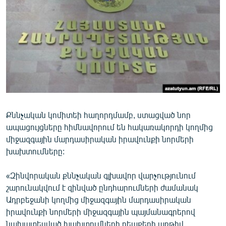
ՄԻՋԱԶԳԱՅԻՆ
ՄՇԱԿՈՒՅԹ
ՍՊՈՐՏ
ՄԵԿՆԱԲԱՆՈՒԹՅՈՒՆ
ՏՏ ԵՒ ԻՆՏԵՐՆԵՏ
ԿՈՐՈՆԱՎԻՐՈՒՍ
Քննչական կոմիտեի հաղորդմամբ, ստացված նոր
ԱՐԽԻՎ
ապացույցները հիմնավորում են հակառակորդի կողմից
ՏԵՍԱՆՅՈՒԹԵՐ
միջազգային մարդասիրական իրավունքի նորմերի
խախտումները:
ԲԱՆԱՎԵՃ
ՁԳՏԵԼՈՎ ԼԱՎԱԳՈՒՅՆԻՆ
«Զինվորական քննչական գլխավոր վարչությունում
շարունակվում է զինված ընդհարումների ժամանակ
ՓՈԴՔԱՍԹ
Ադրբեջանի կողմից միջազգային մարդասիրական
իրավունքի նորմերի միջազգային պայմանագրերով
Հայերեն
նախատեսված խախտումների դեպքերի առթիվ