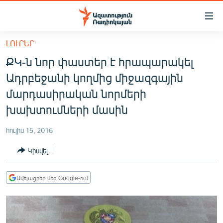
Մատչելիության
հղումներ
Անցնել
ԼՈՒՐԵՐ
հիմնական
ԱԶԱՏՈՒԹՅՈՒՆ TV
ՔԿ-ն նոր փաստեր է հրապարակել
բովանդակությանը
ՀԱՅԱՍՏԱՆ
Անցնել
Ադրբեջանի կողմից միջազգային
հիմնական
ՔԱՂԱՔԱԿԱՆ
մարդասիրական նորմերի
մենյուին
ԸՆՏՐՈՒԹՅՈՒՆՆԵՐ 2026
խախտումների մասին
Որոնում
ԻՐԱՎՈՒՆՔ
հուլիս 15, 2016
ՀԱՍԱՐԱԿՈՒԹՅՈՒՆ
Կիսվել
ՏՆՏԵՍՈՒԹՅՈՒՆ
ՂԱՐԱԲԱՂ
Ավելացրեք մեզ Google-ում
ՊԱՏԵՐԱԶՄԻ 6 ՇԱԲԱԹՆԵՐԸ
ՏԱՐԱԾԱՇՐՋԱՆ