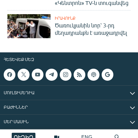
«Կենտրոն» TV-ն տուգանվեց
ԻՐԱՎՈՒՆՔ
Ծառուկյանին նոր՝ 3-րդ
մեղադրանքն է առաջադրվել
ՀԵՏԵՎԵՔ ՄԵԶ
ՄՈՒԼՏԻՄԵԴԻԱ
ԲԱԺԻՆՆԵՐ
ՄԵՐ ՄԱՍԻՆ
ՈՒՂԻՂ
ENG
«Ազատ Եվրոպա/Ազատություն» ռադիոկայան © 2026