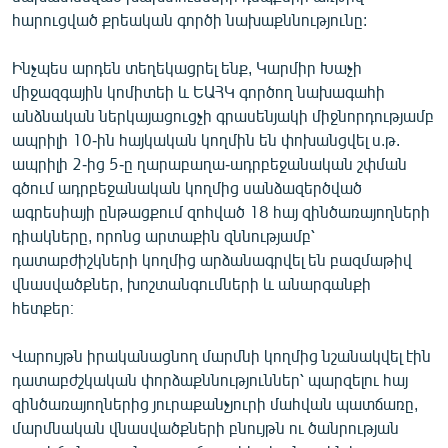
English
հարուցված քրեական գործի նախաքննությունը:
Русский
Ինչպես արդեն տեղեկացրել ենք, Կարմիր Խաչի
միջազգային կոմիտեի և ԵԱՀԿ գործող նախագահի
ՀԵՏԵՎԵՔ ՄԵԶ
անձնական ներկայացուցչի գրասենյակի միջնորդությամբ
ապրիլի 10-ին հայկական կողմին են փոխանցվել ս.թ.
ապրիլի 2-ից 5-ը ղարաբաղա-ադրբեջանական շփման
գծում ադրբեջանական կողմից սանձազերծված
ագրեսիայի ընթացքում զոհված 18 հայ զինծառայողների
դիակները, որոնց արտաքին զննությամբ՝
«Ազատության» բոլոր կայքերը
դատաբժիշկների կողմից արձանագրվել են բազմաթիվ
վնասվածքներ, խոշտանգումների և անարգանքի
հետքեր։
Վարույթն իրականացնող մարմնի կողմից նշանակվել էին
դատաբժշկական փորձաքննություններ՝ պարզելու հայ
զինծառայողներից յուրաքանչյուրի մահվան պատճառը,
մարմնական վնասվածքների բնույթն ու ծանրության