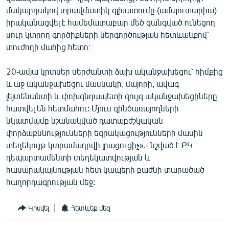
մակարդակով տրավմատիկ գլխատումը (ամպուտարիա)
իրականացվել է համեմատաբար մեծ զանգված ունեցող
սուր կտրող գործիքների ներգործության հետևանքով՝
տուժողի մահից հետո։
20-ամյա կրտսեր սերժանտի ձախ ականջախեցու՝ հիմքից
և աջ ականջախեցու մասնակի, մայորի, ավագ
լեյտենանտի և փոխգնդապետի զույգ ականջախեցիները
հատվել են հետմահու: Մյուս զինծառայողների
նկատմամբ նշանակված դատաբժշկական
փորձաքննությունների եզրակացությունների մասին
տեղեկույթ կտրամադրվի լրացուցիչ»,- նշված է ՔԿ
դեպարտամենտի տեղեկատվության և
հասարակայնության հետ կապերի բաժնի տարածած
հաղորդագրության մեջ:
Կիսվել
Հետևեք մեզ