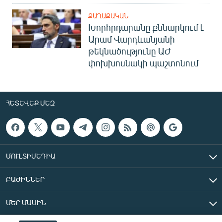
ՔԱՂԱՔԱԿԱՆ
Խորհրդարանը քննարկում է
Արամ Վարդևանյանի
թեկնածությունը ԱԺ
փոխխոսնակի պաշտոնում
ՀԵՏԵՎԵՔ ՄԵԶ
ՄՈՒԼՏԻՄԵԴԻԱ
ԲԱԺԻՆՆԵՐ
ՄԵՐ ՄԱՍԻՆ