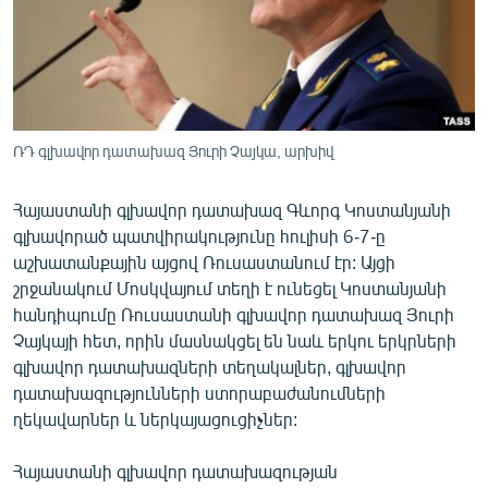
ՄԻՋԱԶԳԱՅԻՆ
ՄՇԱԿՈՒՅԹ
ՍՊՈՐՏ
ՄԵԿՆԱԲԱՆՈՒԹՅՈՒՆ
ՌԴ գլխավոր դատախազ Յուրի Չայկա, արխիվ
ՏՏ ԵՒ ԻՆՏԵՐՆԵՏ
Հայաստանի գլխավոր դատախազ Գևորգ Կոստանյանի
ԿՈՐՈՆԱՎԻՐՈՒՍ
գլխավորած պատվիրակությունը հուլիսի 6-7-ը
ԱՐԽԻՎ
աշխատանքային այցով Ռուսաստանում էր: Այցի
շրջանակում Մոսկվայում տեղի է ունեցել Կոստանյանի
ՏԵՍԱՆՅՈՒԹԵՐ
հանդիպումը Ռուսաստանի գլխավոր դատախազ Յուրի
ԲԱՆԱՎԵՃ
Չայկայի հետ, որին մասնակցել են նաև երկու երկրների
գլխավոր դատախազների տեղակալներ, գլխավոր
ՁԳՏԵԼՈՎ ԼԱՎԱԳՈՒՅՆԻՆ
դատախազությունների ստորաբաժանումների
ՓՈԴՔԱՍԹ
ղեկավարներ և ներկայացուցիչներ:
Հայերեն
Հայաստանի գլխավոր դատախազության