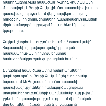
հաղորդագրության համաձայն՝ Գևորգ Կոստանյանը
English
շնորհավորել է Յուրի Չայկային Ռուսաստանի գլխավոր
Русский
դատախազի պաշտոնում վերընտրվելու առիթով,
ընդգծելով, որ երկու երկրների դատախազությունների
միջև համագործակցությունն այսուհետ է՛լ ավելի
ՀԵՏԵՎԵՔ ՄԵԶ
կզարգանա:
Չայկան շնորհակալություն է հայտնել Կոստանյանին և
Հայաստանի ղեկավարությանը՝ քրեական
դատավարության ոլորտում երկկողմ
«Ազատության» բոլոր կայքերը
համագործակցության զարգացման համար:
Ընդգծելով նման ձևաչափով հանդիպումների
կարևորությունը՝ Յուրի Չայկան նշել է, որ դրանք
նպաստում են Հայաստանի և Ռուսաստանի
դատախազությունների համագործակցության
առաջնահերթությունների սահմանմանը, այդ թվում՝
քրեական դատավարության ոլորտում միասնական
մոտեցումների ձևավորման և միջազգային