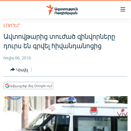
Մատչելիության
հղումներ
Անցնել
ԼՈՒՐԵՐ
հիմնական
ԱԶԱՏՈՒԹՅՈՒՆ TV
Ավտովթարից տուժած զինվորները
բովանդակությանը
ՀԱՅԱՍՏԱՆ
Անցնել
դուրս են գրվել հիվանդանոցից
հիմնական
ՔԱՂԱՔԱԿԱՆ
մենյուին
հուլիս 06, 2016
ԸՆՏՐՈՒԹՅՈՒՆՆԵՐ 2026
Որոնում
Կիսվել
ԻՐԱՎՈՒՆՔ
ՀԱՍԱՐԱԿՈՒԹՅՈՒՆ
Ավելացրեք մեզ Google-ում
ՏՆՏԵՍՈՒԹՅՈՒՆ
ՂԱՐԱԲԱՂ
ՊԱՏԵՐԱԶՄԻ 6 ՇԱԲԱԹՆԵՐԸ
ՏԱՐԱԾԱՇՐՋԱՆ