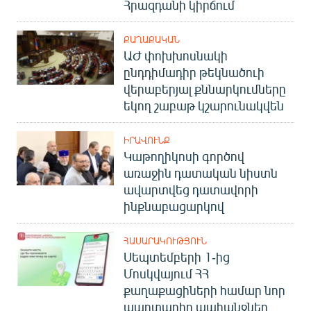
Հրազդանի կիրճում
ՔԱՂԱՔԱԿԱՆ
ԱԺ փոխխոսնակի
ընդդիմադիր թեկնածուի
վերաբերյալ քննարկումները
եկող շաբաթ կշարունակվեն
ԻՐԱՎՈՒՆՔ
Կաթողիկոսի գործով
առաջին դատական նիստն
ավարտվեց դատավորի
ինքնաբացարկով
ՀԱՍԱՐԱԿՈՒԹՅՈՒՆ
Սեպտեմբերի 1-ից
Մոսկվայում ՀՀ
քաղաքացիների համար նոր
պարտադիր պահանջներ