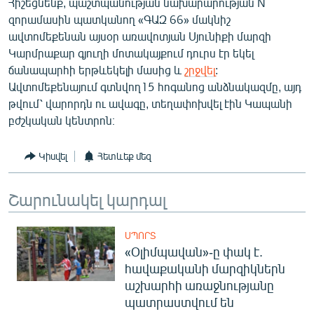
Հիշեցնենք, պաշտպանության նախարարության N
English
զորամասին պատկանող «ԳԱԶ 66» մակնիշ
ավտոմեքենան այսօր առավոտյան Սյունիքի մարզի
Русский
Կարմրաքար գյուղի մոտակայքում դուրս էր եկել
ճանապարհի երթևեկելի մասից և
շրջվել
:
ՀԵՏԵՎԵՔ ՄԵԶ
Ավտոմեքենայում գտնվող15 հոգանոց անձնակազմը, այդ
թվում՝ վարորդն ու ավագը, տեղափոխվել էին Կապանի
բժշկական կենտրոն։
Կիսվել
Հետևեք մեզ
«Ազատության» բոլոր կայքերը
Շարունակել կարդալ
ՍՊՈՐՏ
«Օլիմպավան»-ը փակ է.
հավաքականի մարզիկներն
աշխարհի առաջնությանը
պատրաստվում են