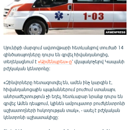
ՄԻՋԱԶԳԱՅԻՆ
ՄՇԱԿՈՒՅԹ
ՍՊՈՐՏ
ՄԵԿՆԱԲԱՆՈՒԹՅՈՒՆ
ՏՏ ԵՒ ԻՆՏԵՐՆԵՏ
Սյունիքի մարզում ավտովթարի հետևանքով տուժած 14
զինծառայողները դուրս են գրվել հիվանդանոցից,
ԿՈՐՈՆԱՎԻՐՈՒՍ
տեղեկացնում է
«Արմենպրես»-ը
՝ վկայակոչելով Կապանի
ԱՐԽԻՎ
բժշկական կենտրոնը:
ՏԵՍԱՆՅՈՒԹԵՐ
«Զինվորները հետազոտվել են, ամեն ինչ կարգին է,
ԲԱՆԱՎԵՃ
հիվանդանոցային պայմաններում բուժում ստանալու
անհրաժեշտություն չի եղել, հետևաբար նրանք դուրս են
ՁԳՏԵԼՈՎ ԼԱՎԱԳՈՒՅՆԻՆ
գրվել: Ամեն դեպքում, կլինեն ամբուլատոր բուժկենտրոնի
ՓՈԴՔԱՍԹ
աշխատողների հսկողության տակ», - ասել է բժշկական
կենտրոնի աշխատակիցը։
Հայերեն