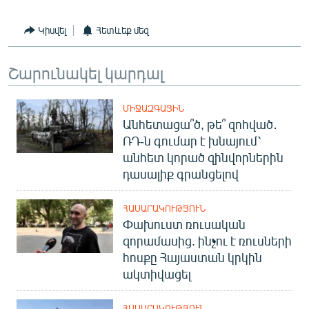
Կիսվել
Հետևեք մեզ
Շարունակել կարդալ
ՄԻՋԱԶԳԱՅԻՆ
Անհետացա՞ծ, թե՞ զոհված․
ՌԴ-ն գումար է խնայում՝
անհետ կորած զինվորներին
դասալիք գրանցելով
ՀԱՍԱՐԱԿՈՒԹՅՈՒՆ
Փախուստ ռուսական
զորամասից. ինչու է ռուսների
հոսքը Հայաստան կրկին
ակտիվացել
ՀԱՍԱՐԱԿՈՒԹՅՈՒՆ