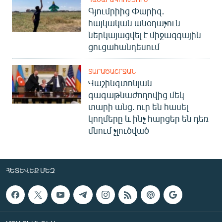
Գյումրիից Փարիզ․
հայկական անօդաչուն
ներկայացվել է միջազգային
ցուցահանդեսում
ՏԱՐԱԾԱՇՐՋԱՆ
Վաշինգտոնյան
գագաթնաժողովից մեկ
տարի անց. ուր են հասել
կողմերը և ինչ հարցեր են դեռ
մնում չլուծված
ՀԵՏԵՎԵՔ ՄԵԶ