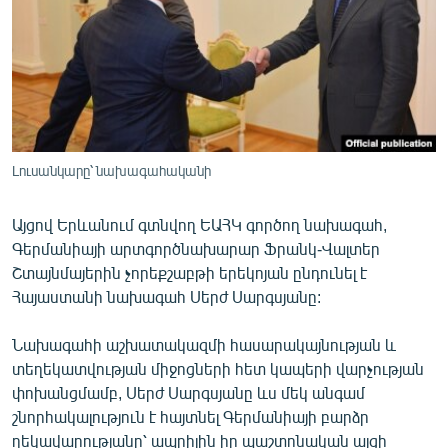
ՄԻՋԱԶԳԱՅԻՆ
ՄՇԱԿՈՒՅԹ
ՍՊՈՐՏ
ՄԵԿՆԱԲԱՆՈՒԹՅՈՒՆ
ՏՏ ԵՒ ԻՆՏԵՐՆԵՏ
Լուսանկարը՝ նախագահականի
ԿՈՐՈՆԱՎԻՐՈՒՍ
Այցով Երևանում գտնվող ԵԱՀԿ գործող նախագահ,
ԱՐԽԻՎ
Գերմանիայի արտգործնախարար Ֆրանկ-Վալտեր
ՏԵՍԱՆՅՈՒԹԵՐ
Շտայնմայերին չորեքշաբթի երեկոյան ընդունել է
Հայաստանի նախագահ Սերժ Սարգսյանը:
ԲԱՆԱՎԵՃ
ՁԳՏԵԼՈՎ ԼԱՎԱԳՈՒՅՆԻՆ
Նախագահի աշխատակազմի հասարակայնության և
տեղեկատվության միջոցների հետ կապերի վարչության
ՓՈԴՔԱՍԹ
փոխանցմամբ, Սերժ Սարգսյանը ևս մեկ անգամ
շնորհակալություն է հայտնել Գերմանիայի բարձր
Հայերեն
ղեկավարությանը՝ ապրիլին իր պաշտոնական այցի