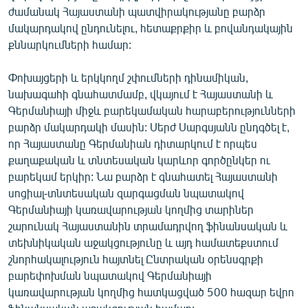
ժամանակ Հայաստանի պատվիրակությանը բարձր
English
մակարդակով ընդունելու, հետաքրքիր և բովանդակային
Русский
քննարկումների համար:
ՀԵՏԵՎԵՔ ՄԵԶ
Փոխայցերի և երկկողմ շփումների դինամիկան,
նախագահի գնահատմամբ, վկայում է Հայաստանի և
Գերմանիայի միջև բարեկամական հարաբերությունների
բարձր մակարդակի մասին: Սերժ Սարգսյանն ընդգծել է,
որ Հայաստանը Գերմանիան դիտարկում է որպես
քաղաքական և տնտեսական կարևոր գործընկեր ու
«Ազատության» բոլոր կայքերը
բարեկամ երկիր: Նա բարձր է գնահատել Հայաստանի
սոցիալ-տնտեսական զարգացման նպատակով
Գերմանիայի կառավարության կողմից տարիներ
շարունակ Հայաստանին տրամադրվող ֆինանսական և
տեխնիկական աջակցությունը և այդ համատեքստում
շնորհակալություն հայտնել Ընտրական օրենսգրքի
բարեփոխման նպատակով Գերմանիայի
կառավարության կողմից հատկացված 500 հազար եվրո