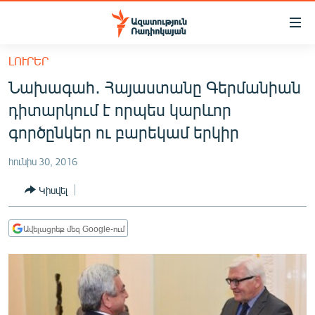
Մատչելիության
հղումներ
Անցնել
ԼՈՒՐԵՐ
հիմնական
ԱԶԱՏՈՒԹՅՈՒՆ TV
Նախագահ․ Հայաստանը Գերմանիան
բովանդակությանը
ՀԱՅԱՍՏԱՆ
Անցնել
դիտարկում է որպես կարևոր
հիմնական
ՔԱՂԱՔԱԿԱՆ
գործընկեր ու բարեկամ երկիր
մենյուին
ԸՆՏՐՈՒԹՅՈՒՆՆԵՐ 2026
Որոնում
հունիս 30, 2016
ԻՐԱՎՈՒՆՔ
Կիսվել
ՀԱՍԱՐԱԿՈՒԹՅՈՒՆ
ՏՆՏԵՍՈՒԹՅՈՒՆ
Ավելացրեք մեզ Google-ում
ՂԱՐԱԲԱՂ
ՊԱՏԵՐԱԶՄԻ 6 ՇԱԲԱԹՆԵՐԸ
ՏԱՐԱԾԱՇՐՋԱՆ