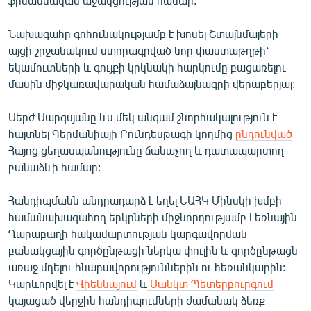
ֆինանսական աջակցության համար:
Նախագահը գոհունակությամբ է խոսել Շտայնմայերի
այցի շրջանակում ստորագրված նոր փաստաթղթի՝
եկամուտների և գույքի կրկնակի հարկումը բացառելու
մասին միջկառավարական համաձայնագրի վերաբերյալ:
Սերժ Սարգսյանը ևս մեկ անգամ շնորհակալություն է
հայտնել Գերմանիայի Բունդեսթագի կողմից
ընդունված
Հայոց ցեղասպանությունը ճանաչող և դատապարտող
բանաձևի համար:
Հանդիպմանն անդրադարձ է եղել ԵԱՀԿ Մինսկի խմբի
համանախագահող երկրների միջնորդությամբ Լեռնային
Ղարաբաղի հակամարտության կարգավորման
բանակցային գործընթացի ներկա փուլին և գործընթացն
առաջ մղելու հնարավորություններին ու հեռանկարին:
Կարևորվել է
Վիեննայում
և
Սանկտ Պետերբուրգում
կայացած վերջին հանդիպումների ժամանակ ձեռք