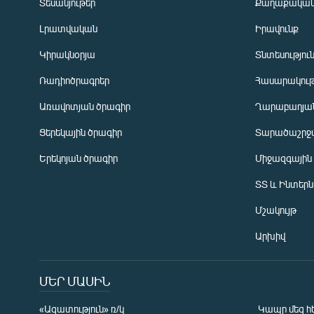
Տեսանյութեր
Քաղաքակա
Լրատվական
Իրավունք
Կիրակնօրյա
Տնտեսությու
Ռադիոծրագրեր
Հասարակութ
Առավոտյան ծրագիր
Ղարաբաղյան
Ցերեկային ծրագիր
Տարածաշրջ
Հայերեն
Երեկոյան ծրագիր
Միջազգային
English
ՏՏ և Ինտեր
Русский
Մշակույթ
ՀԵՏԵՎԵՔ ՄԵԶ
Արխիվ
ՄԵՐ ՄԱՍԻՆ
«Ազատություն» ռ/կ
Կապը մեզ հ