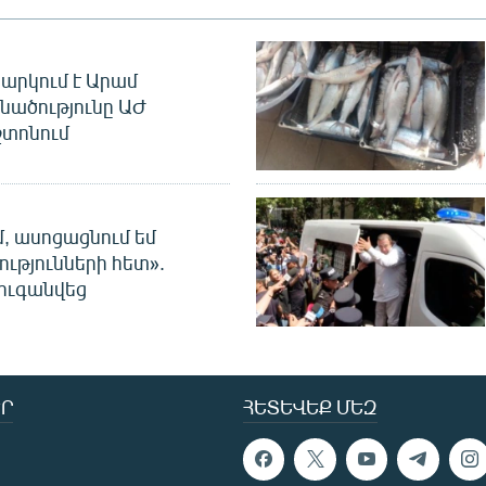
արկում է Արամ
նածությունը ԱԺ
տոնում
մ, ասոցացնում եմ
ությունների հետ».
ուգանվեց
Ր
ՀԵՏԵՎԵՔ ՄԵԶ