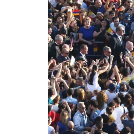
ՄԻՋԱԶԳԱՅԻՆ
ՄՇԱԿՈՒՅԹ
ՍՊՈՐՏ
ՄԵԿՆԱԲԱՆՈՒԹՅՈՒՆ
ՏՏ ԵՒ ԻՆՏԵՐՆԵՏ
ԿՈՐՈՆԱՎԻՐՈՒՍ
ԱՐԽԻՎ
ՏԵՍԱՆՅՈՒԹԵՐ
ԲԱՆԱՎԵՃ
ՁԳՏԵԼՈՎ ԼԱՎԱԳՈՒՅՆԻՆ
ՓՈԴՔԱՍԹ