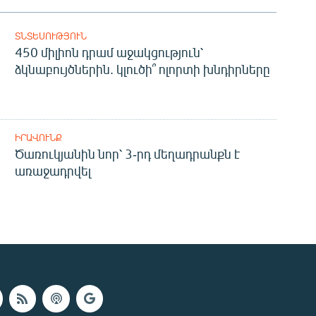
ՏՆՏԵՍՈՒԹՅՈՒՆ
450 միլիոն դրամ աջակցություն՝
ձկնաբույծներին. կլուծի՞ ոլորտի խնդիրները
ԻՐԱՎՈՒՆՔ
Ծառուկյանին նոր՝ 3-րդ մեղադրանքն է
առաջադրվել