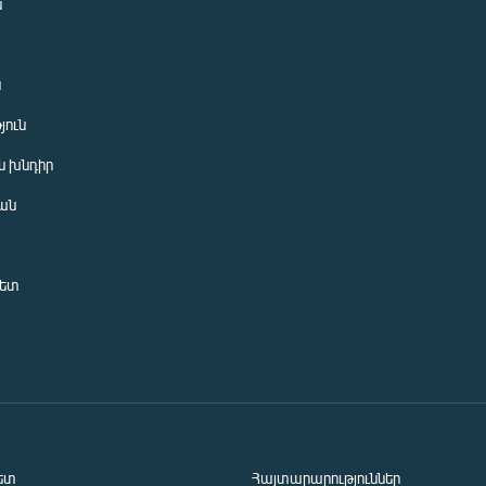
ն
ն
յուն
 խնդիր
ան
նետ
ետ
Հայտարարություններ