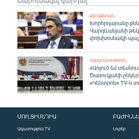
ՔԱՂԱՔԱԿԱՆ
Խորհրդարանը քնն
Վարդևանյանի թեկ
փոխխոսնակի պաշ
ՀԱՍԱՐԱԿՈՒԹՅՈՒՆ
«Առյուծ եմ տեսնու
Ծառուկյանի ընկեր
«Կենտրոն» TV-ն տ
ՄՈՒԼՏԻՄԵԴԻԱ
ԲԱԺԻՆՆԵ
Ազատություն TV
Լուրեր