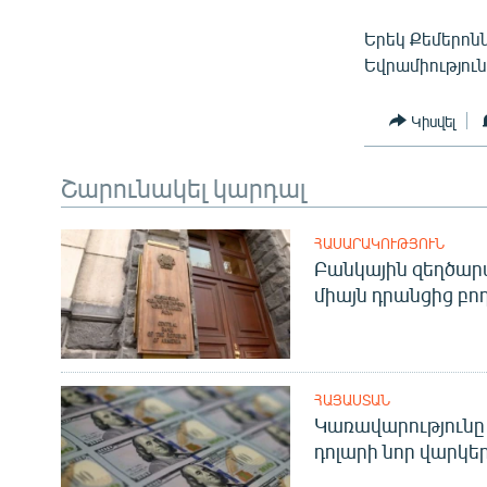
Երեկ Քեմերոնն
Եվրամիություն
Կիսվել
Շարունակել կարդալ
ՀԱՍԱՐԱԿՈՒԹՅՈՒՆ
Բանկային զեղծարա
միայն դրանցից բող
ՀԱՅԱՍՏԱՆ
Կառավարությունը 
դոլարի նոր վարկեր