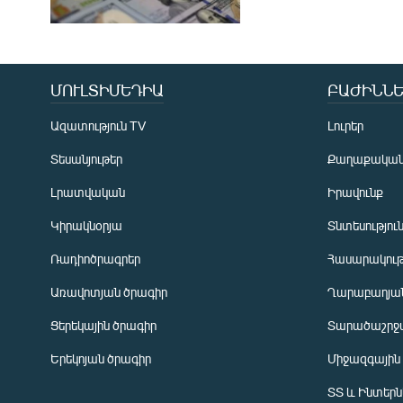
ՄՈՒԼՏԻՄԵԴԻԱ
ԲԱԺԻՆՆԵ
Ազատություն TV
Լուրեր
Տեսանյութեր
Քաղաքակա
Լրատվական
Իրավունք
Կիրակնօրյա
Տնտեսությու
Ռադիոծրագրեր
Հասարակութ
Առավոտյան ծրագիր
Ղարաբաղյան
Ցերեկային ծրագիր
Տարածաշրջ
Հայերեն
Երեկոյան ծրագիր
Միջազգային
English
ՏՏ և Ինտեր