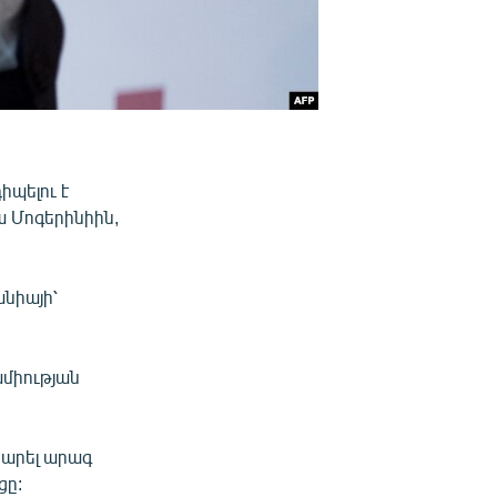
իպելու է
 Մոգերինիին,
նիայի՝
ամիության
 արել արագ
ցը: