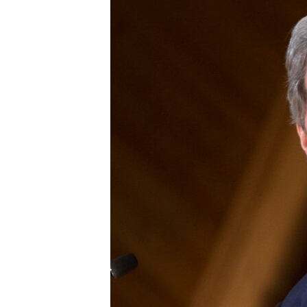
ՄԻՋԱԶԳԱՅԻՆ
ՄՇԱԿՈՒՅԹ
ՍՊՈՐՏ
ՄԵԿՆԱԲԱՆՈՒԹՅՈՒՆ
ՏՏ ԵՒ ԻՆՏԵՐՆԵՏ
ԿՈՐՈՆԱՎԻՐՈՒՍ
ԱՐԽԻՎ
ՏԵՍԱՆՅՈՒԹԵՐ
ԲԱՆԱՎԵՃ
ՁԳՏԵԼՈՎ ԼԱՎԱԳՈՒՅՆԻՆ
ՓՈԴՔԱՍԹ