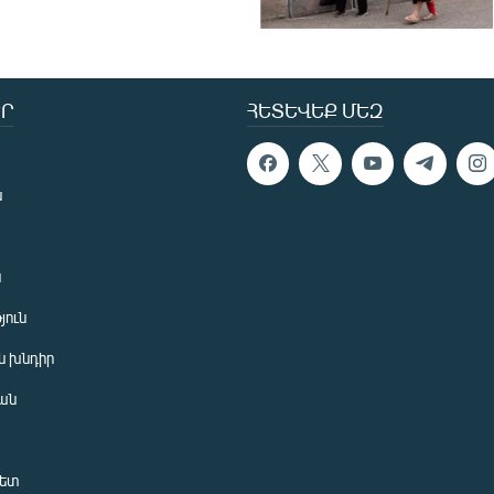
Ր
ՀԵՏԵՎԵՔ ՄԵԶ
ն
ն
յուն
 խնդիր
ան
նետ