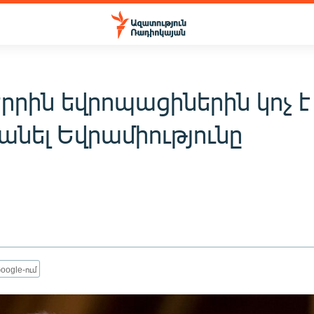
րրին եվրոպացիներին կոչ է
նել Եվրամիությունը
oogle-ում