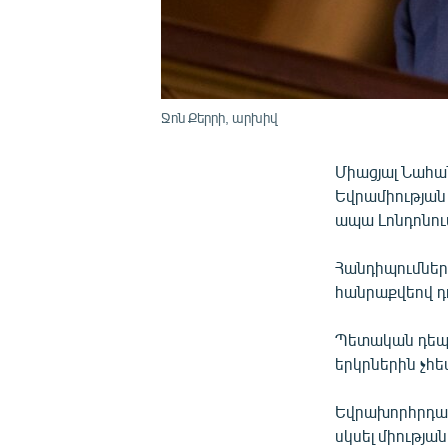
Ջոն Քերրի, արխիվ
Միացյալ Նահան
Եվրամիությա
ապա Լոնդոնու
Հանդիպումներ
հանրաքվեով դո
Պետական դեպա
երկրներին չհե
Եվրախորհրդար
սկսել միությա