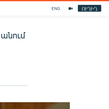
ՈՒՂԻՂ
ENG
 անում