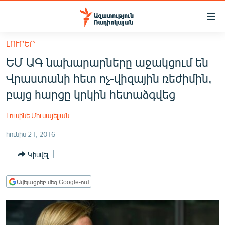
Մատչելիության
հղումներ
Անցնել
ԼՈՒՐԵՐ
հիմնական
ԱԶԱՏՈՒԹՅՈՒՆ TV
ԵՄ ԱԳ նախարարները աջակցում են
բովանդակությանը
ՀԱՅԱՍՏԱՆ
Անցնել
Վրաստանի հետ ոչ-վիզային ռեժիմին,
հիմնական
ՔԱՂԱՔԱԿԱՆ
բայց հարցը կրկին հետաձգվեց
մենյուին
ԸՆՏՐՈՒԹՅՈՒՆՆԵՐ 2026
Որոնում
Լուսինե Մուսայելյան
ԻՐԱՎՈՒՆՔ
հունիս 21, 2016
ՀԱՍԱՐԱԿՈՒԹՅՈՒՆ
Կիսվել
ՏՆՏԵՍՈՒԹՅՈՒՆ
ՂԱՐԱԲԱՂ
Ավելացրեք մեզ Google-ում
ՊԱՏԵՐԱԶՄԻ 6 ՇԱԲԱԹՆԵՐԸ
ՏԱՐԱԾԱՇՐՋԱՆ