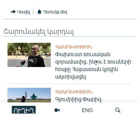
Կիսվել
Հետևեք մեզ
Շարունակել կարդալ
ՀԱՍԱՐԱԿՈՒԹՅՈՒՆ
Փախուստ ռուսական
զորամասից. ինչու է ռուսների
հոսքը Հայաստան կրկին
ակտիվացել
ՀԱՍԱՐԱԿՈՒԹՅՈՒՆ
Գյումրիից Փարիզ․
հայկական անօդաչուն
ՈՒՂԻՂ
ENG
ներկայացվել է միջազգային
ցուցահանդեսում
ՏԱՐԱԾԱՇՐՋԱՆ