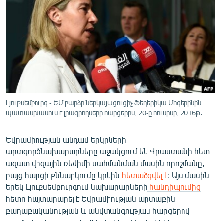
ՄԻՋԱԶԳԱՅԻՆ
ՄՇԱԿՈՒՅԹ
ՍՊՈՐՏ
ՄԵԿՆԱԲԱՆՈՒԹՅՈՒՆ
ՏՏ ԵՒ ԻՆՏԵՐՆԵՏ
ԿՈՐՈՆԱՎԻՐՈՒՍ
Լյուքսեմբուրգ - ԵՄ բարձր ներկայացուցիչ Ֆեդերիկա Մոգերինին
պատասխանում է լրագրողների հարցերին, 20-ը հունիսի, 2016թ․
ԱՐԽԻՎ
ՏԵՍԱՆՅՈՒԹԵՐ
Եվրամիության անդամ երկրների
ԲԱՆԱՎԵՃ
արտգործնախարարները աջակցում են Վրաստանի հետ
ազատ վիզային ռեժիմի սահմանման մասին որոշմանը,
ՁԳՏԵԼՈՎ ԼԱՎԱԳՈՒՅՆԻՆ
բայց հարցի քննարկումը կրկին
հետաձգվել է
: Այս մասին
ՓՈԴՔԱՍԹ
երեկ Լյուքսեմբուրգում նախարարների
հանդիպումից
հետո հայտարարել է Եվրամիության արտաքին
քաղաքականության և անվտանգության հարցերով
Հայերեն