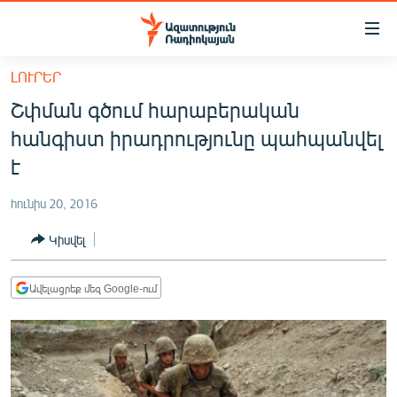
Մատչելիության
հղումներ
Անցնել
ԼՈՒՐԵՐ
հիմնական
ԱԶԱՏՈՒԹՅՈՒՆ TV
Շփման գծում հարաբերական
բովանդակությանը
ՀԱՅԱՍՏԱՆ
Անցնել
հանգիստ իրադրությունը պահպանվել
հիմնական
ՔԱՂԱՔԱԿԱՆ
է
մենյուին
ԸՆՏՐՈՒԹՅՈՒՆՆԵՐ 2026
Որոնում
հունիս 20, 2016
ԻՐԱՎՈՒՆՔ
Կիսվել
ՀԱՍԱՐԱԿՈՒԹՅՈՒՆ
ՏՆՏԵՍՈՒԹՅՈՒՆ
Ավելացրեք մեզ Google-ում
ՂԱՐԱԲԱՂ
ՊԱՏԵՐԱԶՄԻ 6 ՇԱԲԱԹՆԵՐԸ
ՏԱՐԱԾԱՇՐՋԱՆ