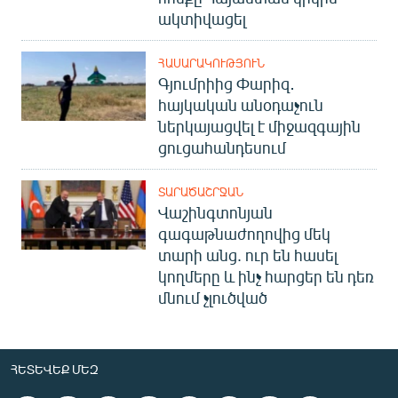
ակտիվացել
ՀԱՍԱՐԱԿՈՒԹՅՈՒՆ
Գյումրիից Փարիզ․
հայկական անօդաչուն
ներկայացվել է միջազգային
ցուցահանդեսում
ՏԱՐԱԾԱՇՐՋԱՆ
Վաշինգտոնյան
գագաթնաժողովից մեկ
տարի անց. ուր են հասել
կողմերը և ինչ հարցեր են դեռ
մնում չլուծված
ՀԵՏԵՎԵՔ ՄԵԶ