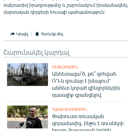
օպերատիվ իրադրությանը և շարունակում իրականացնել
English
մարտական դիրքերի հուսալի պահպանություն:
Русский
ՀԵՏԵՎԵՔ ՄԵԶ
Կիսվել
Հետևեք մեզ
Շարունակել կարդալ
ՄԻՋԱԶԳԱՅԻՆ
«Ազատության» բոլոր կայքերը
Անհետացա՞ծ, թե՞ զոհված․
ՌԴ-ն գումար է խնայում՝
անհետ կորած զինվորներին
դասալիք գրանցելով
ՀԱՍԱՐԱԿՈՒԹՅՈՒՆ
Փախուստ ռուսական
զորամասից. ինչու է ռուսների
հոսքը Հայաստան կրկին