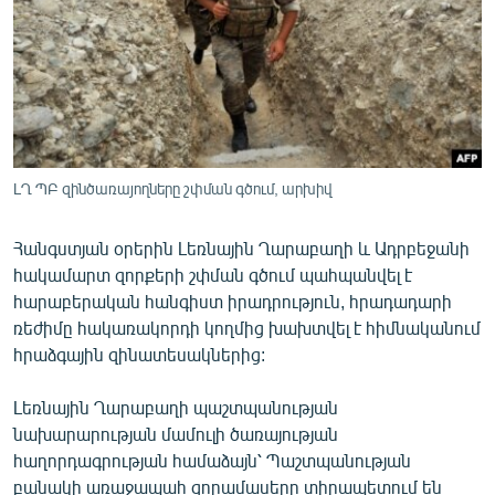
ՄԻՋԱԶԳԱՅԻՆ
ՄՇԱԿՈՒՅԹ
ՍՊՈՐՏ
ՄԵԿՆԱԲԱՆՈՒԹՅՈՒՆ
ՏՏ ԵՒ ԻՆՏԵՐՆԵՏ
ԼՂ ՊԲ զինծառայողները շփման գծում, արխիվ
ԿՈՐՈՆԱՎԻՐՈՒՍ
Հանգստյան օրերին Լեռնային Ղարաբաղի և Ադրբեջանի
ԱՐԽԻՎ
հակամարտ զորքերի շփման գծում պահպանվել է
ՏԵՍԱՆՅՈՒԹԵՐ
հարաբերական հանգիստ իրադրություն, հրադադարի
ռեժիմը հակառակորդի կողմից խախտվել է հիմնականում
ԲԱՆԱՎԵՃ
հրաձգային զինատեսակներից:
ՁԳՏԵԼՈՎ ԼԱՎԱԳՈՒՅՆԻՆ
Լեռնային Ղարաբաղի պաշտպանության
ՓՈԴՔԱՍԹ
նախարարության մամուլի ծառայության
հաղորդագրության համաձայն՝ Պաշտպանության
Հայերեն
բանակի առաջապահ զորամասերը տիրապետում են