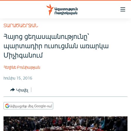
Մատչելիության
հղումներ
Անցնել
ՏԱՐԱԾԱՇՐՋԱՆ
հիմնական
ԱԶԱՏՈՒԹՅՈՒՆ TV
Հայոց ցեղասպանությունը՝
բովանդակությանը
ՀԱՅԱՍՏԱՆ
Անցնել
պարտադիր ուսուցման առարկա
հիմնական
ՔԱՂԱՔԱԿԱՆ
Միչիգանում
մենյուին
ԸՆՏՐՈՒԹՅՈՒՆՆԵՐ 2026
Որոնում
Հեղինե Բունիաթյան
ԻՐԱՎՈՒՆՔ
հունիս 15, 2016
ՀԱՍԱՐԱԿՈՒԹՅՈՒՆ
Կիսվել
ՏՆՏԵՍՈՒԹՅՈՒՆ
ՂԱՐԱԲԱՂ
Ավելացրեք մեզ Google-ում
ՊԱՏԵՐԱԶՄԻ 6 ՇԱԲԱԹՆԵՐԸ
ՏԱՐԱԾԱՇՐՋԱՆ