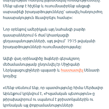
English
Մենք պետք է հիշենք և ուսումնասիրենք անցյալի
սարսափելի իրադարձությունները՝ առավել հանդուրժող
Русский
հասարակություն ձևավորելու համար»:
ՀԵՏԵՎԵՔ ՄԵԶ
Նոր օրենքով ամերիկյան այդ նահանգի բարձր
դասարաններում 6 ժամ կհատկացվի
ցեղասպանությունների, այդ թվում՝ 1915 թվականի
իրադարձությունների ուսումնասիրությանը:
Ավելի վաղ օրինագիծը ձայների գերակշռող
«Ազատության» բոլոր կայքերը
մեծամասնությամբ ընդունվել էր Միչիգանի
Ներկայացուցիչների պալատի և
հաստատվել
Սենատի
կողմից:
«Մենք տեսնում ենք, որ պատմությունը հիմա Մերձավոր
Արևելքում կրկնվում է, «Իսլամական պետություն»-ը
թիրախավորում ու սպանում է քրիստոնյաներին ու
կրոնական այլ փոքրամասնությունների