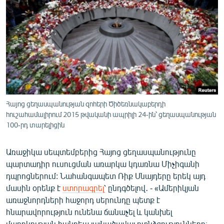
ՄԻՋԱԶԳԱՅԻՆ
ՄՇԱԿՈՒՅԹ
ՍՊՈՐՏ
ՄԵԿՆԱԲԱՆՈՒԹՅՈՒՆ
ՏՏ ԵՒ ԻՆՏԵՐՆԵՏ
ԿՈՐՈՆԱՎԻՐՈՒՍ
Հայոց ցեղասպանության զոհերի Ծիծեռնակաբերդի
հուշահամալիրում 2015 թվականի ապրիլի 24-ին՝ ցեղասպանության
ԱՐԽԻՎ
100-րդ տարելիցին
ՏԵՍԱՆՅՈՒԹԵՐ
Առաջիկա սեպտեմբերից Հայոց ցեղասպանությունը
ԲԱՆԱՎԵՃ
պարտադիր ուսուցման առարկա կդառնա Միչիգանի
ՁԳՏԵԼՈՎ ԼԱՎԱԳՈՒՅՆԻՆ
դպրոցներում: Նահանգապետ Ռիք Սնայդերը երեկ այդ
մասին օրենք է
ստորագրել
՝ ընդգծելով․ - «Ամերիկյան
ՓՈԴՔԱՍԹ
առաջնորդների հաջորդ սերունդը պետք է
հնարավորություն ունենա ճանաչել և կանխել
Հայերեն
մարդկության հանդեպ լայնածավալ ոտնձգությունները։