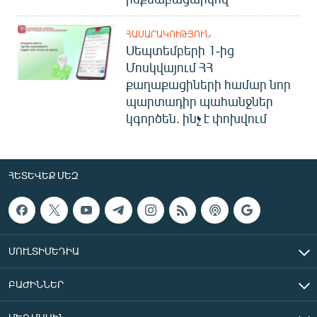
ՀԱՍԱՐԱԿՈՒԹՅՈՒՆ
Սեպտեմբերի 1-ից
Մոսկվայում ՀՀ
քաղաքացիների համար նոր
պարտադիր պահանջներ
կգործեն. ինչ է փոխվում
ՀԵՏԵՎԵՔ ՄԵԶ
ՄՈՒԼՏԻՄԵԴԻԱ
ԲԱԺԻՆՆԵՐ