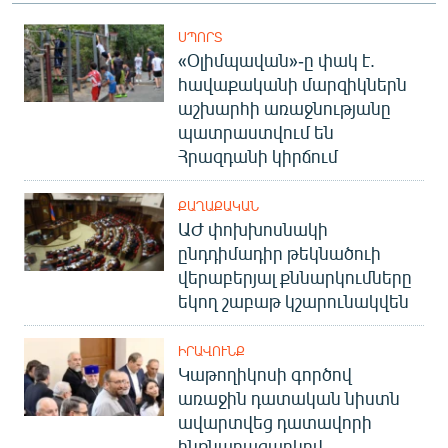
ՍՊՈՐՏ
«Օլիմպավան»-ը փակ է.
հավաքականի մարզիկներն
աշխարհի առաջնությանը
պատրաստվում են
Հրազդանի կիրճում
ՔԱՂԱՔԱԿԱՆ
ԱԺ փոխխոսնակի
ընդդիմադիր թեկնածուի
վերաբերյալ քննարկումները
եկող շաբաթ կշարունակվեն
ԻՐԱՎՈՒՆՔ
Կաթողիկոսի գործով
առաջին դատական նիստն
ավարտվեց դատավորի
ինքնաբացարկով