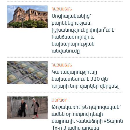
English
ՀԱՅԱՍՏԱՆ
Սոցիալականից՝
Русский
բարեկեցության.
իշխանությունը փոխո՞ւմ է
ՀԵՏԵՎԵՔ ՄԵԶ
հանձնաժողովի և
նախարարության
անվանումը
ՀԱՅԱՍՏԱՆ
«Ազատության» բոլոր կայքերը
Կառավարությունը
նախատեսում է 320 մլն
դոլարի նոր վարկեր վերցնել
ՄԱՐԶԵՐ
Թոշակառու թե դպրոցական՝
ամեն օր ոտքով դեպի
մայրուղի. Վանաձորի «Տարոն
1»-ը 3 ամիս առանց