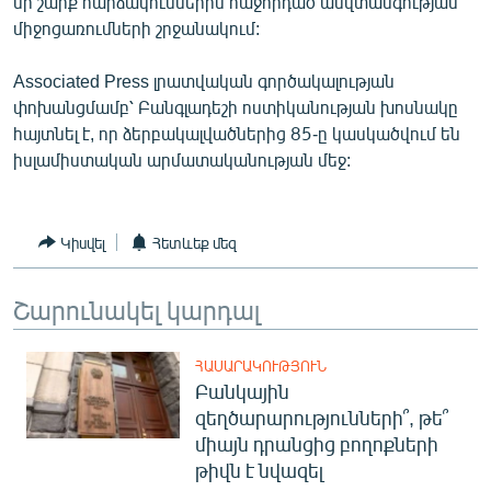
մի շարք հարձակումներին հաջորդած անվտանգության
ՄԻՋԱԶԳԱՅԻՆ
միջոցառումների շրջանակում:
ՄՇԱԿՈՒՅԹ
Associated Press լրատվական գործակալության
ՍՊՈՐՏ
փոխանցմամբ՝ Բանգլադեշի ոստիկանության խոսնակը
հայտնել է, որ ձերբակալվածներից 85-ը կասկածվում են
ՄԵԿՆԱԲԱՆՈՒԹՅՈՒՆ
իսլամիստական արմատականության մեջ:
ՏՏ ԵՒ ԻՆՏԵՐՆԵՏ
ԿՈՐՈՆԱՎԻՐՈՒՍ
Կիսվել
Հետևեք մեզ
ԱՐԽԻՎ
ՏԵՍԱՆՅՈՒԹԵՐ
Շարունակել կարդալ
ԲԱՆԱՎԵՃ
ՀԱՍԱՐԱԿՈՒԹՅՈՒՆ
ՁԳՏԵԼՈՎ ԼԱՎԱԳՈՒՅՆԻՆ
Բանկային
ՓՈԴՔԱՍԹ
զեղծարարությունների՞, թե՞
միայն դրանցից բողոքների
թիվն է նվազել
Հայերեն