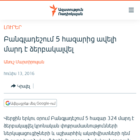
Մատչելիության
հղումներ
Անցնել
ԼՈՒՐԵՐ
հիմնական
ԱԶԱՏՈՒԹՅՈՒՆ TV
Բանգլադեշում 5 հազարից ավելի
բովանդակությանը
ՀԱՅԱՍՏԱՆ
Անցնել
մարդ է ձերբակալվել
հիմնական
ՔԱՂԱՔԱԿԱՆ
մենյուին
Անուշ Մարտիրոսյան
ԸՆՏՐՈՒԹՅՈՒՆՆԵՐ 2026
Որոնում
հունիս 13, 2016
ԻՐԱՎՈՒՆՔ
Կիսվել
ՀԱՍԱՐԱԿՈՒԹՅՈՒՆ
ՏՆՏԵՍՈՒԹՅՈՒՆ
Ավելացրեք մեզ Google-ում
ՂԱՐԱԲԱՂ
Վերջին երկու օրում Բանգլադեշում 5 հազար 324 մարդ է
ՊԱՏԵՐԱԶՄԻ 6 ՇԱԲԱԹՆԵՐԸ
ձերբակալվել կրոնական փոքրամասնությունների
ներկայացուցիչների և աշխարհիկ ակտիվիստների դեմ
ՏԱՐԱԾԱՇՐՋԱՆ