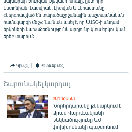
նախարար Յուոզաս Օլեկասի խոսքը, ըստ որի՝
English
Էստոնիան, Լատվիան, Լիտվան և Լեհաստանը
«ներգրավված են տարածաշրջանային պաշտպանական
Русский
համակարգի մեջ»: Նա նաև ասել է, որ ՆԱՏՕ-ի անդամ
երկրների նախաձեռնությունն արդյունք կտա երկու կամ
ՀԵՏԵՎԵՔ ՄԵԶ
երեք տարում:
Կիսվել
Հետևեք մեզ
«Ազատության» բոլոր կայքերը
Շարունակել կարդալ
ՔԱՂԱՔԱԿԱՆ
Խորհրդարանը քննարկում է
Արամ Վարդևանյանի
թեկնածությունը ԱԺ
փոխխոսնակի պաշտոնում