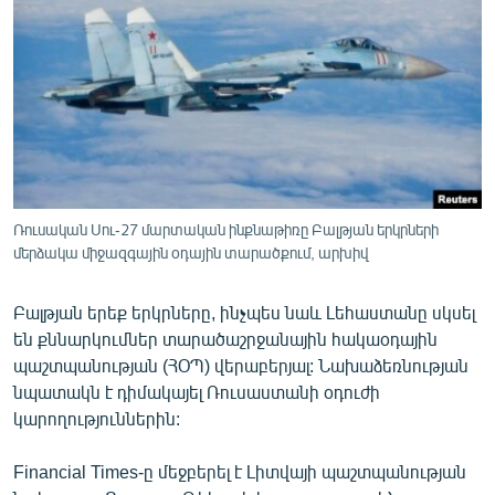
ՄԻՋԱԶԳԱՅԻՆ
ՄՇԱԿՈՒՅԹ
ՍՊՈՐՏ
ՄԵԿՆԱԲԱՆՈՒԹՅՈՒՆ
ՏՏ ԵՒ ԻՆՏԵՐՆԵՏ
ԿՈՐՈՆԱՎԻՐՈՒՍ
Ռուսական Սու-27 մարտական ինքնաթիռը Բալթյան երկրների
մերձակա միջազգային օդային տարածքում, արխիվ
ԱՐԽԻՎ
ՏԵՍԱՆՅՈՒԹԵՐ
Բալթյան երեք երկրները, ինչպես նաև Լեհաստանը սկսել
ԲԱՆԱՎԵՃ
են քննարկումներ տարածաշրջանային հակաօդային
պաշտպանության (ՀՕՊ) վերաբերյալ: Նախաձեռնության
ՁԳՏԵԼՈՎ ԼԱՎԱԳՈՒՅՆԻՆ
նպատակն է դիմակայել Ռուսաստանի օդուժի
ՓՈԴՔԱՍԹ
կարողություններին:
Financial Times-ը մեջբերել է Լիտվայի պաշտպանության
Հայերեն