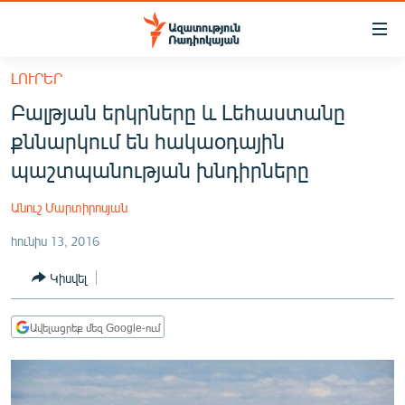
Մատչելիության
հղումներ
Անցնել
ԼՈՒՐԵՐ
հիմնական
ԱԶԱՏՈՒԹՅՈՒՆ TV
Բալթյան երկրները և Լեհաստանը
բովանդակությանը
ՀԱՅԱՍՏԱՆ
Անցնել
քննարկում են հակաօդային
հիմնական
ՔԱՂԱՔԱԿԱՆ
պաշտպանության խնդիրները
մենյուին
ԸՆՏՐՈՒԹՅՈՒՆՆԵՐ 2026
Որոնում
Անուշ Մարտիրոսյան
ԻՐԱՎՈՒՆՔ
հունիս 13, 2016
ՀԱՍԱՐԱԿՈՒԹՅՈՒՆ
Կիսվել
ՏՆՏԵՍՈՒԹՅՈՒՆ
ՂԱՐԱԲԱՂ
Ավելացրեք մեզ Google-ում
ՊԱՏԵՐԱԶՄԻ 6 ՇԱԲԱԹՆԵՐԸ
ՏԱՐԱԾԱՇՐՋԱՆ