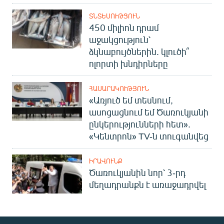
ՏՆՏԵՍՈՒԹՅՈՒՆ
450 միլիոն դրամ
աջակցություն՝
ձկնաբույծներին. կլուծի՞
ոլորտի խնդիրները
ՀԱՍԱՐԱԿՈՒԹՅՈՒՆ
«Առյուծ եմ տեսնում,
ասոցացնում եմ Ծառուկյանի
ընկերությունների հետ».
«Կենտրոն» TV-ն տուգանվեց
ԻՐԱՎՈՒՆՔ
Ծառուկյանին նոր՝ 3-րդ
մեղադրանքն է առաջադրվել