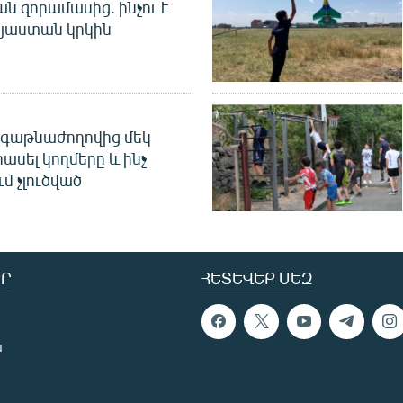
 զորամասից. ինչու է
այաստան կրկին
գաթնաժողովից մեկ
հասել կողմերը և ինչ
ւմ չլուծված
Ր
ՀԵՏԵՎԵՔ ՄԵԶ
ն