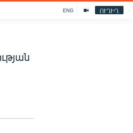
ՈՒՂԻՂ
ENG
ւթյան