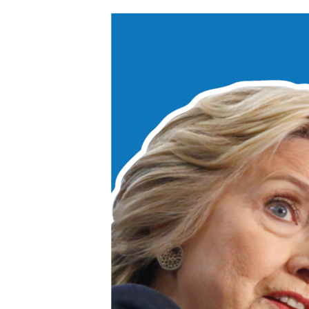
ՄԻՋԱԶԳԱՅԻՆ
ՄՇԱԿՈՒՅԹ
ՍՊՈՐՏ
ՄԵԿՆԱԲԱՆՈՒԹՅՈՒՆ
ՏՏ ԵՒ ԻՆՏԵՐՆԵՏ
ԿՈՐՈՆԱՎԻՐՈՒՍ
ԱՐԽԻՎ
ՏԵՍԱՆՅՈՒԹԵՐ
ԲԱՆԱՎԵՃ
ՁԳՏԵԼՈՎ ԼԱՎԱԳՈՒՅՆԻՆ
ՓՈԴՔԱՍԹ