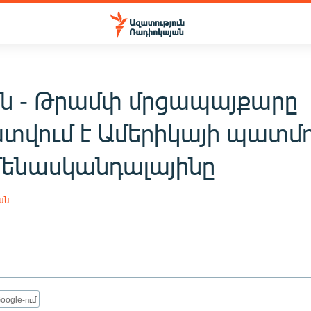
ոն - Թրամփ մրցապայքարը
տվում է Ամերիկայի պատմո
մենասկանդալայինը
ան
oogle-ում