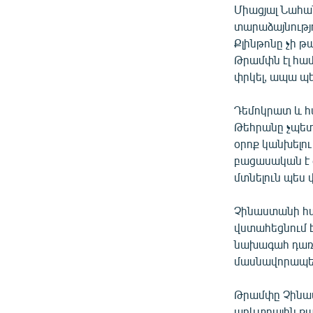
Միացյալ Նահա
տարաձայնությ
Քլինթոնը չի թ
Թրամփն էլ համ
փրկել, ապա պե
Դեմոկրատ և հ
Թեհրանը չպետք
օրոք կանխելու
բացասական է 
մտնելուն պես վ
Չինաստանի հա
վստահեցնում է
նախագահ դառնա
մասնավորապես
Թրամփը Չինաս
առևտրային քա