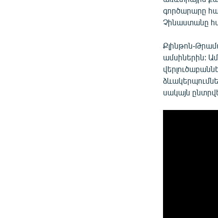
գործարարը հա
Չինաստանը հս
Քլինթոն-Թրամ
ամսիներին: Ա
վերլուծաբաննե
ձևակերպումներ
սակայն ընտրվե