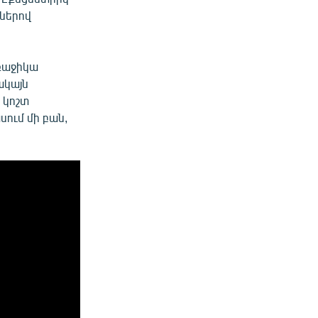
մներով
ռաջիկա
ակայն
 կոշտ
սում մի բան,