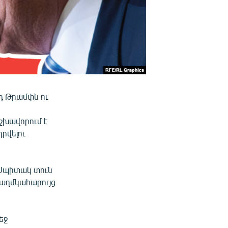
դ Թրամփն ու
շխավորում է
րվելու
 Սպիտակ տուն
 աղմկահարույց
եջ