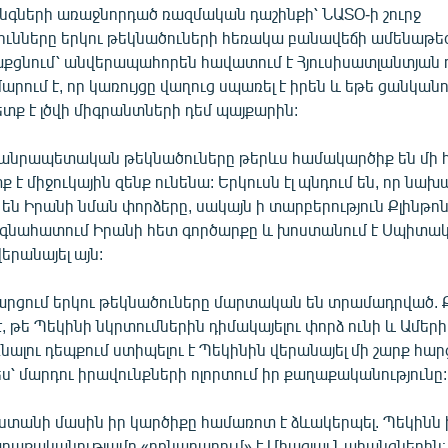
նգների առաջնորդած ռազմական դաշինքի՝ ՆԱՏՕ-ի շուրջ
ունները երկու թեկնածուների հեռակա բանավեճի ամենաթեժ
աքցնում՝ անվերապահորեն հավատում է Հյուսիսատլանտյան դ
արում է, որ կառույցը վաղուց սպառել է իրեն և եթե ցանկանո
տք է լծվի միգրանտների դեմ պայքարին:
անրապետական թեկնածուները թերևս համակարծիք են մի հ
 է միջուկային զենք ունենա: Երկուսն էլ պնդում են, որ նա
 են Իրանի նման փորձերը, սակայն ի տարբերություն Քլինթո
գնահատում Իրանի հետ գործարքը և խոստանում է Սպիտակ
երանայել այն:
րցում երկու թեկնածուները մարտական են տրամադրված. 
, թե Պեկինի նկրտումներին դիմակայելու փորձ ունի և Ամերի
լու դեպքում ստիպելու է Պեկինին վերանայել մի շարք հար
՝ մարդու իրավունքների ոլորտում իր քաղաքականությունը:
տանի մասին իր կարծիքը համառոտ է ձևակերպել. Պեկինն 
ղաքականությամբ «բռնաբարում» է Միացյալ Նահանգներին։