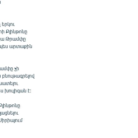
ն
 երկու
րի Քլինթոնը
ապա Թրամփը
ապես արտաքին
ամփը չի
 բնութագրելով
խատելու
 խուլիգան է:
Քլինթոնը
լացնելու
Սիրիայում