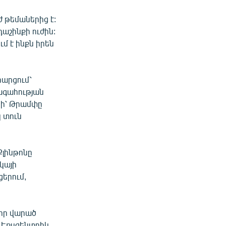
 թեմաներից է:
աշինքի ուժին:
ւմ է ինքն իրեն
արցում՝
խագահության
նի՝ Թրամփը
 տուն
Քլինթոնը
կայի
ցերում,
իր վարած
 Էքսցենտրիկ