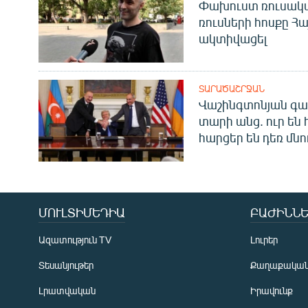
Փախուստ ռուսական
ռուսների հոսքը Հ
ակտիվացել
ՏԱՐԱԾԱՇՐՋԱՆ
Վաշինգտոնյան գա
տարի անց. ուր են 
հարցեր են դեռ մնո
ՄՈՒԼՏԻՄԵԴԻԱ
ԲԱԺԻՆՆԵ
Ազատություն TV
Լուրեր
Տեսանյութեր
Քաղաքակա
Լրատվական
Իրավունք