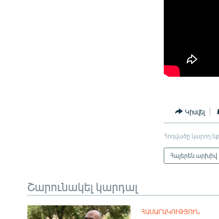
Կիսվել
Հոդվածը կարող եք
Հայերեն արխիվ
Շարունակել կարդալ
ՀԱՍԱՐԱԿՈՒԹՅՈՒՆ