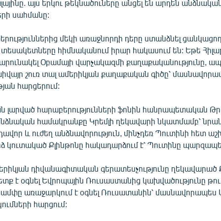
յինը. այս երկու թեկնածուները անցել են արդեն անձնակա
րի սահմանը:
երություններից մեկի առաջնորդի դերը ստանձնել ցանկացող
 տեսակետները հիմնականում իրար հակասում են: Եթե Հիլա
շարունակել Օբամայի վարչակազմի քաղաքականությունը, 
լխիվայր շուռ տալ ամերիկյան քաղաքական գիծը՝ մասնավոր
յան հարցերում:
ան լարված հարաբերությունների ֆոնին հանրապետական Թր
անձնական համակրանքը Կրեմլի ղեկավարի նկատմամբ՝ նրան
ավոր և ուժեղ անձնավորություն, մինչդեռ Պուտինի հետ աշ
ձ կուտակած Քլինթոնը հակադարձում է՝ Պուտինը պարզապես
երիկյան դիվանագիտական գերատեսչությունը ղեկավարած 
պետք է օգնել Եվրոպային Ռուսաստանից կախվածությունը թու
րամփը առաջարկում է օգնել Ռուսատանին՝ մասնավորապես 
ումների հարցում: