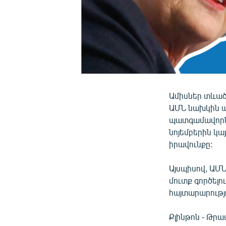
Ամիսներ տևած
ԱՄՆ նախկին ա
պատգամավորնե
նոյեմբերին կ
իրավունքը:
Այսպիսով, ԱՄ
մուտք գործելո
հայտարարությ
Քլինթոն - Թր