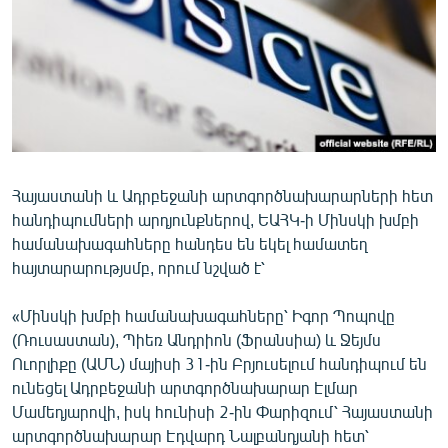
ՄԻՋԱԶԳԱՅԻՆ
ՄՇԱԿՈՒՅԹ
ՍՊՈՐՏ
ՄԵԿՆԱԲԱՆՈՒԹՅՈՒՆ
ՏՏ ԵՒ ԻՆՏԵՐՆԵՏ
Հայաստանի և Ադրբեջանի արտգործնախարարների հետ
ԿՈՐՈՆԱՎԻՐՈՒՍ
հանդիպումների արդյունքներով, ԵԱՀԿ-ի Մինսկի խմբի
ԱՐԽԻՎ
համանախագահները հանդես են եկել համատեղ
հայտարարությսմբ, որում նշված է՝
ՏԵՍԱՆՅՈՒԹԵՐ
ԲԱՆԱՎԵՃ
«Մինսկի խմբի համանախագահները՝ Իգոր Պոպովը
(Ռուսաստան), Պիեռ Անդրիոն (Ֆրանսիա) և Ջեյմս
ՁԳՏԵԼՈՎ ԼԱՎԱԳՈՒՅՆԻՆ
Ուորլիքը (ԱՄՆ) մայիսի 31-ին Բրյուսելում հանդիպում են
ՓՈԴՔԱՍԹ
ունեցել Ադրբեջանի արտգործնախարար Էլմար
Մամեդյարովի, իսկ հունիսի 2-ին Փարիզում՝ Հայաստանի
Հայերեն
արտգործնախարար Էդվարդ Նալբանդյանի հետ՝