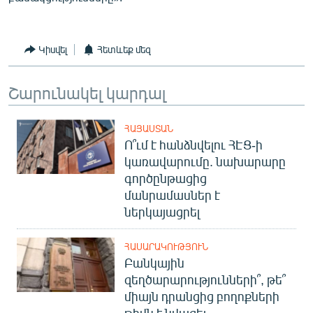
Կիսվել
Հետևեք մեզ
Շարունակել կարդալ
ՀԱՅԱՍՏԱՆ
Ո՞ւմ է հանձնվելու ՀԷՑ-ի
կառավարումը. նախարարը
գործընթացից
մանրամասներ է
ներկայացրել
ՀԱՍԱՐԱԿՈՒԹՅՈՒՆ
Բանկային
զեղծարարությունների՞, թե՞
միայն դրանցից բողոքների
թիվն է նվազել