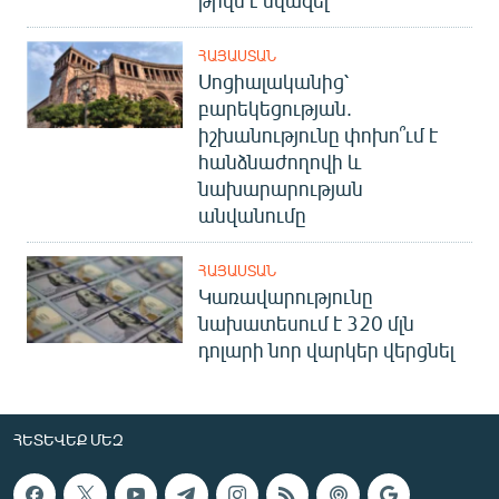
ՀԱՅԱՍՏԱՆ
Սոցիալականից՝
բարեկեցության.
իշխանությունը փոխո՞ւմ է
հանձնաժողովի և
նախարարության
անվանումը
ՀԱՅԱՍՏԱՆ
Կառավարությունը
նախատեսում է 320 մլն
դոլարի նոր վարկեր վերցնել
ՀԵՏԵՎԵՔ ՄԵԶ