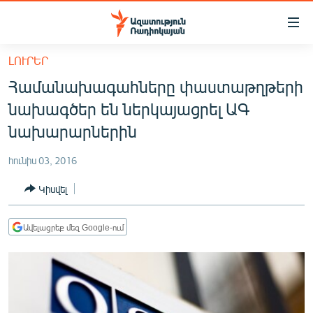
Մատչելիության
հղումներ
Անցնել
ԼՈՒՐԵՐ
հիմնական
ԱԶԱՏՈՒԹՅՈՒՆ TV
Համանախագահները փաստաթղթերի
բովանդակությանը
ՀԱՅԱՍՏԱՆ
Անցնել
նախագծեր են ներկայացրել ԱԳ
հիմնական
ՔԱՂԱՔԱԿԱՆ
նախարարներին
մենյուին
ԸՆՏՐՈՒԹՅՈՒՆՆԵՐ 2026
Որոնում
հունիս 03, 2016
ԻՐԱՎՈՒՆՔ
Կիսվել
ՀԱՍԱՐԱԿՈՒԹՅՈՒՆ
ՏՆՏԵՍՈՒԹՅՈՒՆ
Ավելացրեք մեզ Google-ում
ՂԱՐԱԲԱՂ
ՊԱՏԵՐԱԶՄԻ 6 ՇԱԲԱԹՆԵՐԸ
ՏԱՐԱԾԱՇՐՋԱՆ