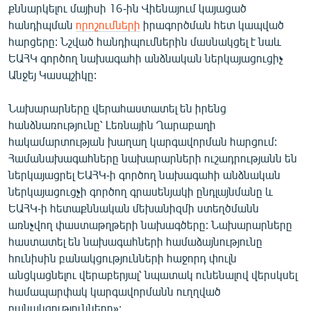
քննարկելու մայիսի 16-ին Վիենայում կայացած
English
հանդիպման
որոշումների
իրագործման հետ կապված
Русский
հարցերը: Նշված հանդիպումներին մասնակցել է նաև
ԵԱՀԿ գործող նախագահի անձնական ներկայացուցիչ
Անջեյ Կասպշիկը:
ՀԵՏԵՎԵՔ ՄԵԶ
Նախարարները վերահաստատել են իրենց
հանձնառությունը՝ Լեռնային Ղարաբաղի
հակամարտության խաղաղ կարգավորման հարցում:
Համանախագահները նախարարների ուշադրությանն են
«Ազատության» բոլոր կայքերը
ներկայացրել ԵԱՀԿ-ի գործող նախագահի անձնական
ներկայացուցչի գործող գրասենյակի ընդլայնմանը և
ԵԱՀԿ-ի հետաքննական մեխանիզմի ստեղծմանն
առնչվող փաստաթղթերի նախագծերը: Նախարարները
հաստատել են նախագահների համաձայնությունը
հունիսին բանակցությունների հաջորդ փուլն
անցկացնելու վերաբերյալ՝ նպատակ ունենալով վերսկսել
համապարփակ կարգավորմանն ուղղված
բանակցությունները»: