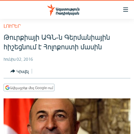
Մատչելիության
հղումներ
Անցնել
ԼՈՒՐԵՐ
հիմնական
ԱԶԱՏՈՒԹՅՈՒՆ TV
Թուրքիայի ԱԳՆ-ն Գերմանիային
բովանդակությանը
ՀԱՅԱՍՏԱՆ
Անցնել
հիշեցնում է Հոլոքոստի մասին
հիմնական
ՔԱՂԱՔԱԿԱՆ
մենյուին
հունիս 02, 2016
ԸՆՏՐՈՒԹՅՈՒՆՆԵՐ 2026
Որոնում
Կիսվել
ԻՐԱՎՈՒՆՔ
ՀԱՍԱՐԱԿՈՒԹՅՈՒՆ
Ավելացրեք մեզ Google-ում
ՏՆՏԵՍՈՒԹՅՈՒՆ
ՂԱՐԱԲԱՂ
ՊԱՏԵՐԱԶՄԻ 6 ՇԱԲԱԹՆԵՐԸ
ՏԱՐԱԾԱՇՐՋԱՆ