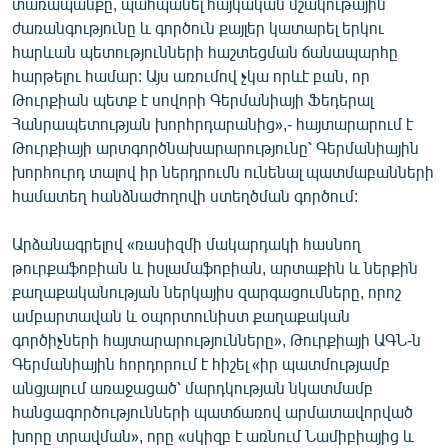
տառապանքը, պահպանել հայկական մշակութային
English
ժառանգությունը և գործուն քայլեր կատարել երկու
հարևան պետությունների հաշտեցման ճանապարհը
Русский
հարթելու համար: Այս առումով չկա որևէ բան, որ
Թուրքիան պետք է սովորի Գերմանիայի Ֆեդերալ
ՀԵՏԵՎԵՔ ՄԵԶ
Հանրապետության խորհրդարանից»,- հայտարարում է
Թուրքիայի արտգործնախարարությունը՝ Գերմանիային
խորհուրդ տալով իր ներդրումն ունենալ պատմաբանների
համատեղ հանձնաժողովի ստեղծման գործում:
Արձանագրելով «ռասիզմի մակարդակի հասնող
«Ազատության» բոլոր կայքերը
թուրքաֆոբիան և իսլամաֆոբիան, արտաքին և ներքին
քաղաքականության ներկայիս զարգացումները, որոշ
ամբարտավան և օպորտունիստ քաղաքական
գործիչների հայտարարությունները», Թուրքիայի ԱԳՆ-ն
Գերմանիային հորդորում է հիշել «իր պատմությամբ
անցյալում առաջացած՝ մարդկության նկատմամբ
հանցագործությունների պատճառով արմատավորված
խորը տրավման», որը «սկիզբ է առնում Նամիբիայից և