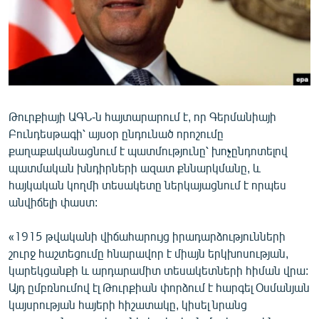
ՄԻՋԱԶԳԱՅԻՆ
ՄՇԱԿՈՒՅԹ
ՍՊՈՐՏ
ՄԵԿՆԱԲԱՆՈՒԹՅՈՒՆ
ՏՏ ԵՒ ԻՆՏԵՐՆԵՏ
Թուրքիայի ԱԳՆ-ն հայտարարում է, որ Գերմանիայի
Բունդեսթագի՝ այսօր ընդունած որոշումը
ԿՈՐՈՆԱՎԻՐՈՒՍ
քաղաքականացնում է պատմությունը՝ խոչընդոտելով
ԱՐԽԻՎ
պատմական խնդիրների ազատ քննարկմանը, և
հայկական կողմի տեսակետը ներկայացնում է որպես
ՏԵՍԱՆՅՈՒԹԵՐ
անվիճելի փաստ:
ԲԱՆԱՎԵՃ
«1915 թվականի վիճահարույց իրադարձությունների
ՁԳՏԵԼՈՎ ԼԱՎԱԳՈՒՅՆԻՆ
շուրջ հաշտեցումը հնարավոր է միայն երկխոսության,
ՓՈԴՔԱՍԹ
կարեկցանքի և արդարամիտ տեսակետների հիման վրա:
Այդ ըմբռնումով էլ Թուրքիան փորձում է հարգել Օսմանյան
կայսրության հայերի հիշատակը, կիսել նրանց
Հայերեն