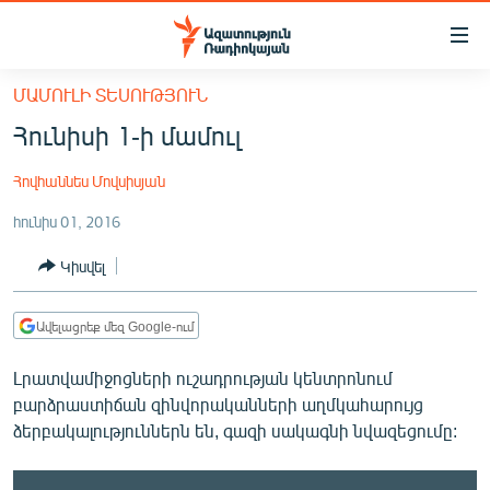
Մատչելիության
հղումներ
Անցնել
ՄԱՄՈՒԼԻ ՏԵՍՈՒԹՅՈՒՆ
հիմնական
ԱԶԱՏՈՒԹՅՈՒՆ TV
Հունիսի 1-ի մամուլ
բովանդակությանը
ՀԱՅԱՍՏԱՆ
Անցնել
Հովհաննես Մովսիսյան
հիմնական
ՔԱՂԱՔԱԿԱՆ
մենյուին
հունիս 01, 2016
ԸՆՏՐՈՒԹՅՈՒՆՆԵՐ 2026
Որոնում
Կիսվել
ԻՐԱՎՈՒՆՔ
ՀԱՍԱՐԱԿՈՒԹՅՈՒՆ
Ավելացրեք մեզ Google-ում
ՏՆՏԵՍՈՒԹՅՈՒՆ
Լրատվամիջոցների ուշադրության կենտրոնում
ՂԱՐԱԲԱՂ
բարձրաստիճան զինվորականների աղմկահարույց
ՊԱՏԵՐԱԶՄԻ 6 ՇԱԲԱԹՆԵՐԸ
ձերբակալություններն են, գազի սակագնի նվազեցումը:
ՏԱՐԱԾԱՇՐՋԱՆ