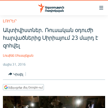
Մատչելիության
հղումներ
Անցնել
ԼՈՒՐԵՐ
հիմնական
ԱԶԱՏՈՒԹՅՈՒՆ TV
Ակտիվիստներ. Ռուսական օդուժի
բովանդակությանը
ՀԱՅԱՍՏԱՆ
Անցնել
հարվածներից Սիրիայում 23 մարդ է
հիմնական
ՔԱՂԱՔԱԿԱՆ
զոհվել
մենյուին
ԸՆՏՐՈՒԹՅՈՒՆՆԵՐ 2026
Որոնում
Լուսինե Մուսայելյան
ԻՐԱՎՈՒՆՔ
մայիս 31, 2016
ՀԱՍԱՐԱԿՈՒԹՅՈՒՆ
Կիսվել
ՏՆՏԵՍՈՒԹՅՈՒՆ
ՂԱՐԱԲԱՂ
Ավելացրեք մեզ Google-ում
ՊԱՏԵՐԱԶՄԻ 6 ՇԱԲԱԹՆԵՐԸ
ՏԱՐԱԾԱՇՐՋԱՆ