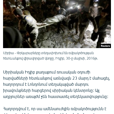
ՄԻՋԱԶԳԱՅԻՆ
ՄՇԱԿՈՒՅԹ
ՍՊՈՐՏ
ՄԵԿՆԱԲԱՆՈՒԹՅՈՒՆ
ՏՏ ԵՒ ԻՆՏԵՐՆԵՏ
ԿՈՐՈՆԱՎԻՐՈՒՍ
Սիրիա - Փրկարարները տեղափոխում են ռմբակոծության
հետևանքով վիրավորված կնոջը, Իդլիբ, 30-ը մայիսի, 2016թ․
ԱՐԽԻՎ
ՏԵՍԱՆՅՈՒԹԵՐ
Սիրիական Իդլիբ քաղաքում ռուսական օդուժի
ԲԱՆԱՎԵՃ
հարվածների հետևանքով առնվազն 23 մարդ է մահացել,
հաղորդում է Լոնդոնում տեղակայված մարդու
ՁԳՏԵԼՈՎ ԼԱՎԱԳՈՒՅՆԻՆ
իրավունքների հարցերով սիրիական կենտրոնը: Այլ
ՓՈԴՔԱՍԹ
աղբյուրներ առայժմ չեն հաստատել տեղեկատվությունը:
Հաղորդվում է, որ սա ամենաուժգին ռմբակոծությունն է
Հայերեն