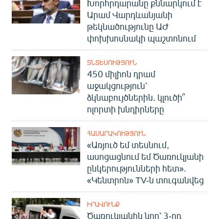
Խորհրդարանը քննարկում է
Արամ Վարդևանյանի
թեկնածությունը ԱԺ
փոխխոսնակի պաշտոնում
ՏՆՏԵՍՈՒԹՅՈՒՆ
450 միլիոն դրամ
աջակցություն՝
ձկնաբույծներին. կլուծի՞
ոլորտի խնդիրները
ՀԱՍԱՐԱԿՈՒԹՅՈՒՆ
«Առյուծ եմ տեսնում,
ասոցացնում եմ Ծառուկյանի
ընկերությունների հետ».
«Կենտրոն» TV-ն տուգանվեց
ԻՐԱՎՈՒՆՔ
Ծառուկյանին նոր՝ 3-րդ