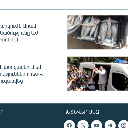
արկում է Արամ
նածությունը ԱԺ
տոնում
մ, ասոցացնում եմ
ությունների հետ».
ուգանվեց
Ր
ՀԵՏԵՎԵՔ ՄԵԶ