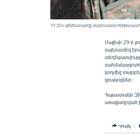
ՀՀ ԶՈւ զինծառայողը մարտական հերթապահո
Մայիսի 29-ի 
օպերատիվ իրա
տեղեկատվությ
սահմանագոտու
կողմից տարբ
կրակոցներ:
Հայաստանի Զի
առաջադրված խ
Կիսվել