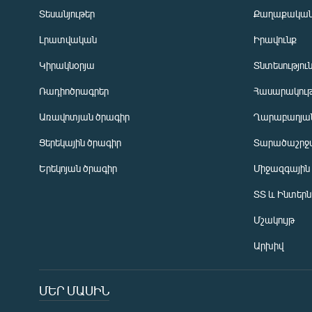
Տեսանյութեր
Քաղաքակա
Լրատվական
Իրավունք
Կիրակնօրյա
Տնտեսությու
Ռադիոծրագրեր
Հասարակութ
Առավոտյան ծրագիր
Ղարաբաղյան
Ցերեկային ծրագիր
Տարածաշրջ
Հայերեն
Երեկոյան ծրագիր
Միջազգային
English
ՏՏ և Ինտեր
Русский
Մշակույթ
ՀԵՏԵՎԵՔ ՄԵԶ
Արխիվ
ՄԵՐ ՄԱՍԻՆ