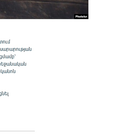
տում
ախարարության
ցմամբ՝
րբեջանական
նկանոն
ցնել