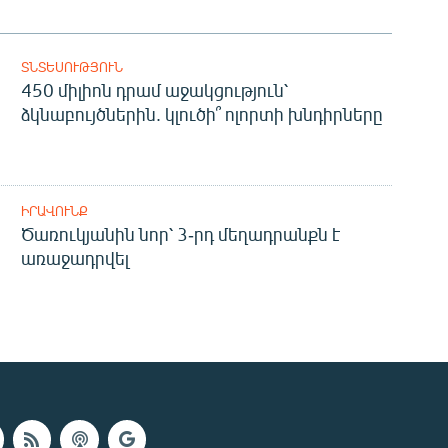
ՏՆՏԵՍՈՒԹՅՈՒՆ
450 միլիոն դրամ աջակցություն՝
ձկնաբույծներին. կլուծի՞ ոլորտի խնդիրները
ԻՐԱՎՈՒՆՔ
Ծառուկյանին նոր՝ 3-րդ մեղադրանքն է
առաջադրվել