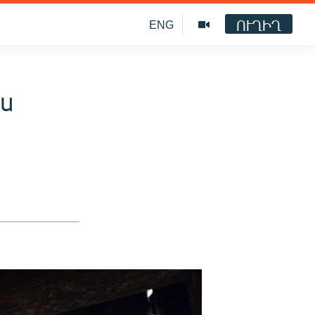
ՈՒՂԻՂ
ENG
ս