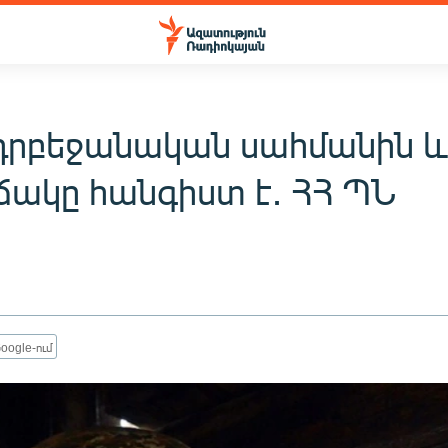
դրբեջանական սահմանին և
ճակը հանգիստ է․ ՀՀ ՊՆ
oogle-ում