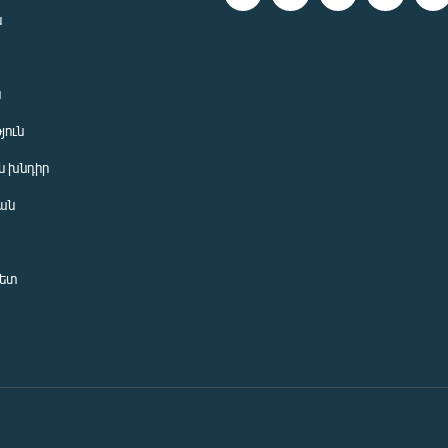
ն
ն
յուն
 խնդիր
ան
նետ