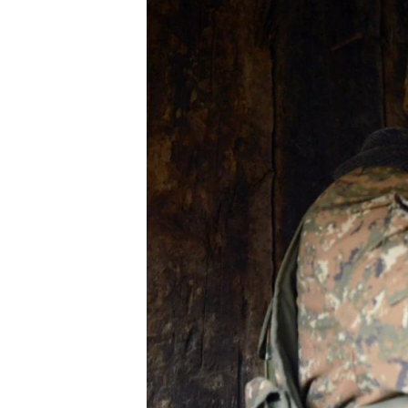
ՄԻՋԱԶԳԱՅԻՆ
ՄՇԱԿՈՒՅԹ
ՍՊՈՐՏ
ՄԵԿՆԱԲԱՆՈՒԹՅՈՒՆ
ՏՏ ԵՒ ԻՆՏԵՐՆԵՏ
ԿՈՐՈՆԱՎԻՐՈՒՍ
ԱՐԽԻՎ
ՏԵՍԱՆՅՈՒԹԵՐ
ԲԱՆԱՎԵՃ
ՁԳՏԵԼՈՎ ԼԱՎԱԳՈՒՅՆԻՆ
ՓՈԴՔԱՍԹ