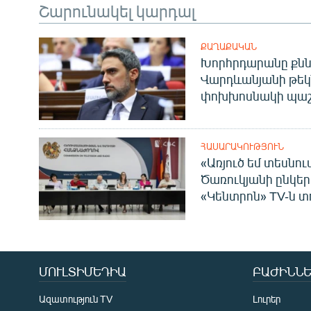
Շարունակել կարդալ
ՔԱՂԱՔԱԿԱՆ
Խորհրդարանը քնն
Վարդևանյանի թեկ
փոխխոսնակի պաշ
ՀԱՍԱՐԱԿՈՒԹՅՈՒՆ
«Առյուծ եմ տեսնու
Ծառուկյանի ընկեր
«Կենտրոն» TV-ն տ
ՄՈՒԼՏԻՄԵԴԻԱ
ԲԱԺԻՆՆԵ
Ազատություն TV
Լուրեր