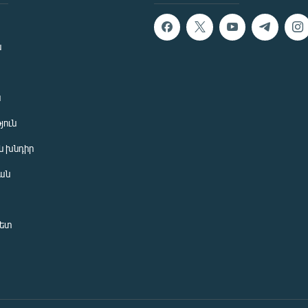
ն
ն
յուն
 խնդիր
ան
նետ