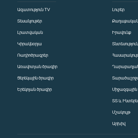
Ազատություն TV
Լուրեր
Տեսանյութեր
Քաղաքակա
Լրատվական
Իրավունք
Կիրակնօրյա
Տնտեսությու
Ռադիոծրագրեր
Հասարակութ
Առավոտյան ծրագիր
Ղարաբաղյան
Ցերեկային ծրագիր
Տարածաշրջ
Հայերեն
Երեկոյան ծրագիր
Միջազգային
English
ՏՏ և Ինտեր
Русский
Մշակույթ
ՀԵՏԵՎԵՔ ՄԵԶ
Արխիվ