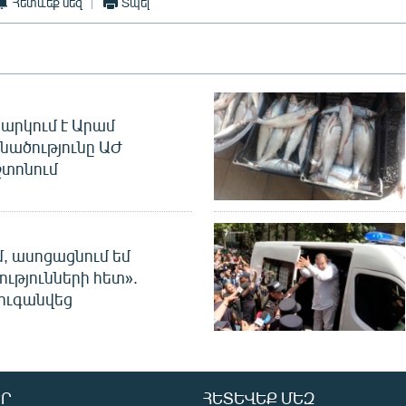
Հետևեք մեզ
Տպել
արկում է Արամ
նածությունը ԱԺ
տոնում
մ, ասոցացնում եմ
ությունների հետ».
ուգանվեց
Ր
ՀԵՏԵՎԵՔ ՄԵԶ