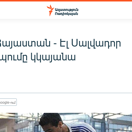
Հայաստան - Էլ Սալվադոր
պումը կկայանա
oogle-ում