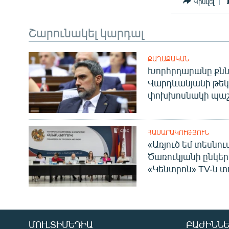
Կիսվել
Շարունակել կարդալ
ՔԱՂԱՔԱԿԱՆ
Խորհրդարանը քնն
Վարդևանյանի թեկ
փոխխոսնակի պաշ
ՀԱՍԱՐԱԿՈՒԹՅՈՒՆ
«Առյուծ եմ տեսնու
Ծառուկյանի ընկեր
«Կենտրոն» TV-ն տ
ՄՈՒԼՏԻՄԵԴԻԱ
ԲԱԺԻՆՆԵ