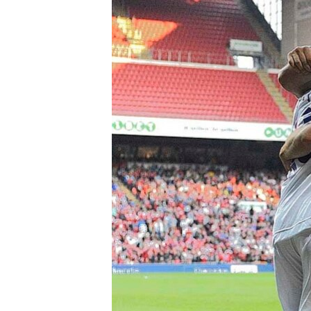
ՄԻՋԱԶԳԱՅԻՆ
ՄՇԱԿՈՒՅԹ
ՍՊՈՐՏ
ՄԵԿՆԱԲԱՆՈՒԹՅՈՒՆ
ՏՏ ԵՒ ԻՆՏԵՐՆԵՏ
ԿՈՐՈՆԱՎԻՐՈՒՍ
ԱՐԽԻՎ
ՏԵՍԱՆՅՈՒԹԵՐ
ԲԱՆԱՎԵՃ
ՁԳՏԵԼՈՎ ԼԱՎԱԳՈՒՅՆԻՆ
ՓՈԴՔԱՍԹ