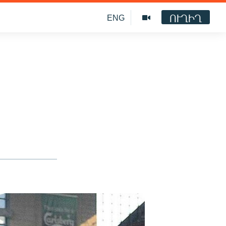
ՈՒՂԻՂ
ENG