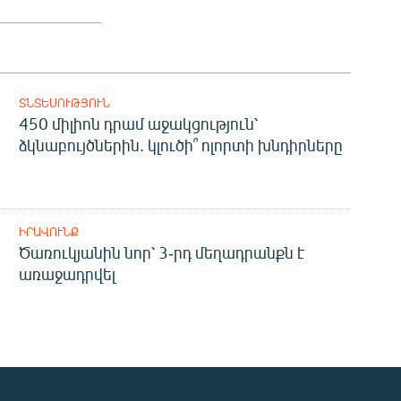
ՏՆՏԵՍՈՒԹՅՈՒՆ
450 միլիոն դրամ աջակցություն՝
ձկնաբույծներին. կլուծի՞ ոլորտի խնդիրները
ԻՐԱՎՈՒՆՔ
Ծառուկյանին նոր՝ 3-րդ մեղադրանքն է
առաջադրվել