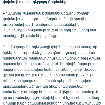
փոխնախագահ Էդելգարդ Բուլմահնը:
English
Русский
Բուլմահնը Հայաստան է ժամանել Ազգային ժողովի
փոխնախագահ Էդուարդ Շարմազանովի հրավերով և
այսօր հանդիպել է խորհրդարանականներին:
ՀԵՏԵՎԵՔ ՄԵԶ
Ղարաբաղյան հակամարտությունը եղել է հանդիպման
առանցքային թեմաներից մեկը:
Գերմանիայի Բունդեսթագի փոխնախագահն ասաց, որ
իրենք կարևորում են շփման գծում մշտադիտարկման
«Ազատության» բոլոր կայքերը
հաստատումը՝ հակամարտության սրացումը թույլ չտալու
նպատակով, հույս հայտնելով, թե հունիսին Ղարաբաղի
հարցով նախատեսված հանդիպումները արդյունավետ
կլինեն խաղաղության հաստատման համար․ - «Հույս
ունենք, որ հրադադարի մասին օրերս ձեռք բերված
պայմանավորվածությունը հիմք կհանդիսանա
բանակցությունները հետագայում վերսկսելու համար, և
որ այդ բանակցությունների հիմքում կշարունակեն մնալ
Մինսկի խմբի եռանախագահների կողմից առաջարկված