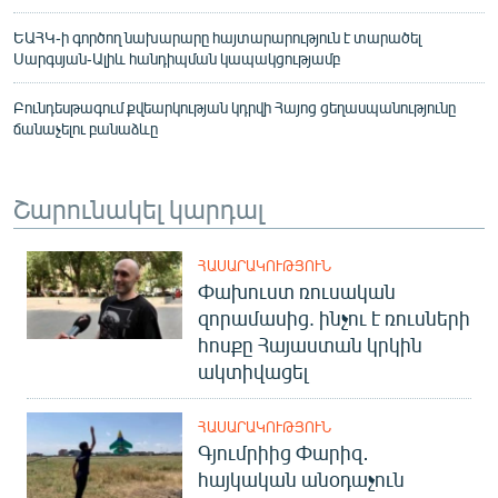
ԵԱՀԿ-ի գործող նախարարը հայտարարություն է տարածել
Սարգսյան-Ալիև հանդիպման կապակցությամբ
Բունդեսթագում քվեարկության կդրվի Հայոց ցեղասպանությունը
ճանաչելու բանաձևը
Շարունակել կարդալ
ՀԱՍԱՐԱԿՈՒԹՅՈՒՆ
Փախուստ ռուսական
զորամասից. ինչու է ռուսների
հոսքը Հայաստան կրկին
ակտիվացել
ՀԱՍԱՐԱԿՈՒԹՅՈՒՆ
Գյումրիից Փարիզ․
հայկական անօդաչուն