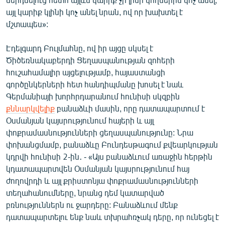
այլ կարիք կլինի կոչ անել նրան, ով որ խախտել է
մշտապես»:
Էդելգարդ Բուլմահնը, ով իր այցը սկսել է
Ծիծեռնակաբերդի Ցեղասպանության զոհերի
հուշահամալիր այցելությամբ, հայաստանցի
գործընկերների հետ հանդիպմանը խոսել է նաև
Գերմանիայի խորհրդարանում հունիսի սկզբին
քննարկվելիք
բանաձևի մասին, որը դատապարտում է
Օսմանյան կայսրությունում հայերի և այլ
փոքրամասնությունների ցեղասպանությունը: Նրա
փոխանցմամբ, բանաձևը Բունդեսթագում քվեարկության
կդրվի հունիսի 2-ին․ - «Այս բանաձևում առաջին հերթին
կդատապարտվեն Օսմանյան կայսրությունում հայ
ժողովրդի և այլ քրիստոնյա փոքրամասնությունների
տեղահանումները, նրանց դեմ կատարված
բռնություններն ու ջարդերը: Բանաձևում մենք
դատապարտելու ենք նաև տխրահռչակ դերը, որ ունեցել է