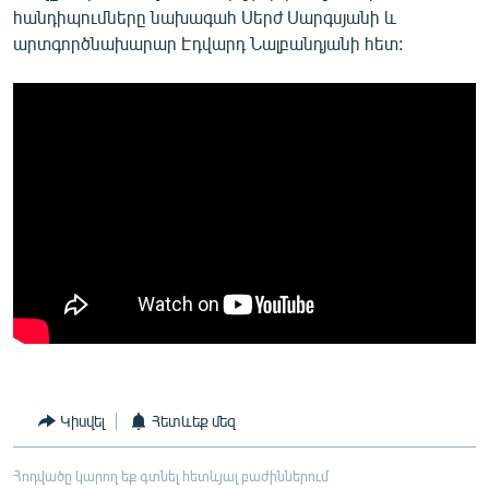
հանդիպումները նախագահ Սերժ Սարգսյանի և
արտգործնախարար Էդվարդ Նալբանդյանի հետ:
Կիսվել
Հետևեք մեզ
Հոդվածը կարող եք գտնել հետևյալ բաժիններում