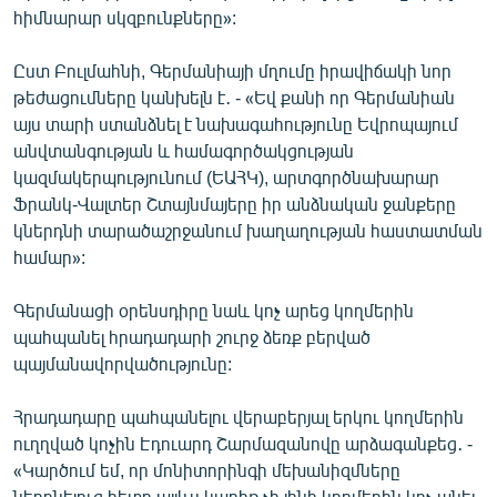
հիմնարար սկզբունքները»:
Ըստ Բուլմահնի, Գերմանիայի մղումը իրավիճակի նոր
թեժացումները կանխելն է․ - «Եվ քանի որ Գերմանիան
այս տարի ստանձնել է նախագահությունը Եվրոպայում
անվտանգության և համագործակցության
կազմակերպությունում (ԵԱՀԿ), արտգործնախարար
Ֆրանկ-Վալտեր Շտայնմայերը իր անձնական ջանքերը
կներդնի տարածաշրջանում խաղաղության հաստատման
համար»:
Գերմանացի օրենսդիրը նաև կոչ արեց կողմերին
պահպանել հրադադարի շուրջ ձեռք բերված
պայմանավորվածությունը:
Հրադադարը պահպանելու վերաբերյալ երկու կողմերին
ուղղված կոչին Էդուարդ Շարմազանովը արձագանքեց․ -
«Կարծում եմ, որ մոնիտորինգի մեխանիզմները
ներդնելուց հետո այլևս կարիք չի լինի կողմերին կոչ անել,