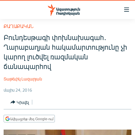
Մատչելիության
հղումներ
Անցնել
ՔԱՂԱՔԱԿԱՆ
հիմնական
ԱԶԱՏՈՒԹՅՈՒՆ TV
Բունդեսթագի փոխնախագահ․
բովանդակությանը
ՀԱՅԱՍՏԱՆ
Անցնել
Ղարաբաղյան հակամարտությունը չի
հիմնական
ՔԱՂԱՔԱԿԱՆ
կարող լուծվել ռազմական
մենյուին
ԸՆՏՐՈՒԹՅՈՒՆՆԵՐ 2026
ճանապարհով
Որոնում
ԻՐԱՎՈՒՆՔ
Տաթեւիկ Լազարյան
ՀԱՍԱՐԱԿՈՒԹՅՈՒՆ
մայիս 24, 2016
ՏՆՏԵՍՈՒԹՅՈՒՆ
Կիսվել
ՂԱՐԱԲԱՂ
ՊԱՏԵՐԱԶՄԻ 6 ՇԱԲԱԹՆԵՐԸ
Ավելացրեք մեզ Google-ում
ՏԱՐԱԾԱՇՐՋԱՆ