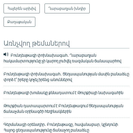
Հայերեն արխիվ
Ղարաբաղյան խնդիր
Քաղաքական
Առնչվող թեմաներով
Բունդեսթագի փոխնախագահ․ Ղարաբաղյան
հակամարտությունը չի կարող լուծվել ռազմական ճանապարհով
Բունդեսթագի փոխնախագահ․ Ցեղասպանության մասին բանաձևը
փորձ է՝ իրերը կոչել իրենց անուններով
Բունդեսթագի խոսնակը քննադատում է Թուրքիայի նախագահին
Թուրքիան դատապարտում է Բունդեսթագում Ցեղասպանության
ճանաչման օրինագծի հեղինակներին
Գերմանացի օրենսդիր․ Բունդեսթագը, հավանաբար, կընդունի
Հայոց ցեղասպանությունը ճանաչող բանաձևը