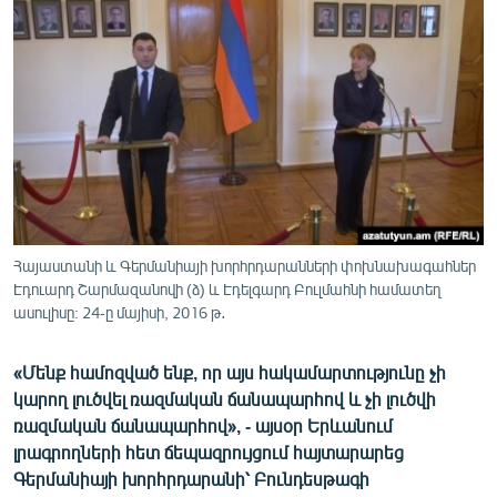
ՄԻՋԱԶԳԱՅԻՆ
ՄՇԱԿՈՒՅԹ
ՍՊՈՐՏ
ՄԵԿՆԱԲԱՆՈՒԹՅՈՒՆ
ՏՏ ԵՒ ԻՆՏԵՐՆԵՏ
ԿՈՐՈՆԱՎԻՐՈՒՍ
ԱՐԽԻՎ
Հայաստանի և Գերմանիայի խորհրդարանների փոխնախագահներ
Էդուարդ Շարմազանովի (ձ) և Էդելգարդ Բուլմահնի համատեղ
ՏԵՍԱՆՅՈՒԹԵՐ
ասուլիսը: 24-ը մայիսի, 2016 թ․
ԲԱՆԱՎԵՃ
«Մենք համոզված ենք, որ այս հակամարտությունը չի
ՁԳՏԵԼՈՎ ԼԱՎԱԳՈՒՅՆԻՆ
կարող լուծվել ռազմական ճանապարհով և չի լուծվի
ՓՈԴՔԱՍԹ
ռազմական ճանապարհով», - այսօր Երևանում
լրագրողների հետ ճեպազրույցում հայտարարեց
Հայերեն
Գերմանիայի խորհրդարանի՝ Բունդեսթագի